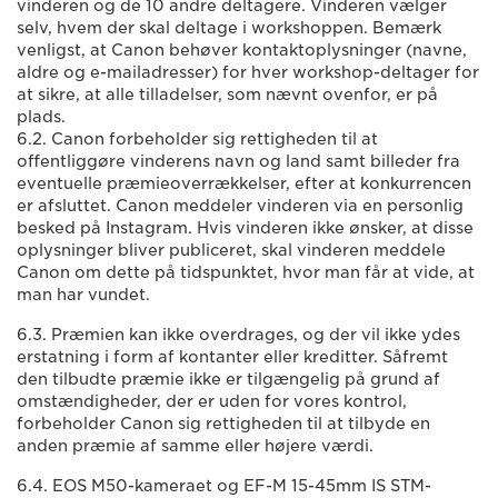
vinderen og de 10 andre deltagere. Vinderen vælger
selv, hvem der skal deltage i workshoppen. Bemærk
venligst, at Canon behøver kontaktoplysninger (navne,
aldre og e-mailadresser) for hver workshop-deltager for
at sikre, at alle tilladelser, som nævnt ovenfor, er på
plads.
6.2. Canon forbeholder sig rettigheden til at
offentliggøre vinderens navn og land samt billeder fra
eventuelle præmieoverrækkelser, efter at konkurrencen
er afsluttet. Canon meddeler vinderen via en personlig
besked på Instagram. Hvis vinderen ikke ønsker, at disse
oplysninger bliver publiceret, skal vinderen meddele
Canon om dette på tidspunktet, hvor man får at vide, at
man har vundet.
6.3. Præmien kan ikke overdrages, og der vil ikke ydes
erstatning i form af kontanter eller kreditter. Såfremt
den tilbudte præmie ikke er tilgængelig på grund af
omstændigheder, der er uden for vores kontrol,
forbeholder Canon sig rettigheden til at tilbyde en
anden præmie af samme eller højere værdi.
6.4. EOS M50-kameraet og EF-M 15-45mm IS STM-