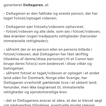
garanterer
Deltageren
, at:
- Deltageren er den faktiske og eneste person, der har
taget fotoet/optaget videoen;
- Deltageren ejer fotoets/videoens ophavsret;
- fotoet/videoen og alle dele, som ses i fotoet/videoen,
ikke krænker nogen tredjeparts rettigheder (herunder
immaterielle rettigheder);
- såfremt der er en person eller en persons billede i
fotoet/videoen, skal Deltageren har fået skriftlig
tilladelse af denne/disse person(er) til at Canon kan
bruge deres foto(s) som beskrevet i disse vilkår og
betingelser;
- såfremt fotoet er taget/videoen er optaget i et andet
land uden for Danmark, Norge eller Sverige, har
Deltageren overholdt gældende love i et sådant land,
herunder, men ikke begrænset til, immaterielle
rettigheder og ejendomsretlige krav.
- det er Deltagerens ansvar at sikre, at der er blevet søgt
om nødvendige tilladelser, eventuelle model release