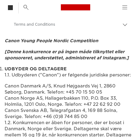
Canon Logo, back t
Terms and Conditions
Skift
brød
Canon
Canon Young People Nordic Competition
Vil du være med til at skabe positive forandringer?
[Denne konkurrence er på ingen måde tilknyttet eller
sponsoreret, understøttet, administreret af Instagram.]
UDBYDER OG DELTAGERE
1.1. Udbyderen ("Canon") er følgende juridiske personer:
Canon Danmark A/S, Knud Højgaards Vej 1, 2860
Søborg, Danmark. Telefon: +45 70 15 50 05
Canon Norge AS, Hallagerbakken 110, P.O. Box 33,
Holmlia, 1201 Oslo, Norge. Telefon: +47 22 62 92 00
Canon Svenska AB, Telegrafgatan 4, 169 88 Solna,
Sverige. Telefon: +46 (0)8 744 85 00
1.2. Konkurrencen er åben for personer, der er bosat i
Danmark, Norge eller Sverige. Deltagerne skal være
mellem 16 og 19 år, når konkurrencen starter. Deltagerne