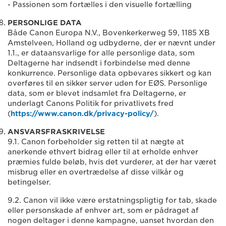
- Passionen som fortælles i den visuelle fortælling
PERSONLIGE DATA
Både Canon Europa N.V., Bovenkerkerweg 59, 1185 XB
Amstelveen, Holland og udbyderne, der er nævnt under
1.1., er dataansvarlige for alle personlige data, som
Deltagerne har indsendt i forbindelse med denne
konkurrence. Personlige data opbevares sikkert og kan
overføres til en sikker server uden for EØS. Personlige
data, som er blevet indsamlet fra Deltagerne, er
underlagt Canons Politik for privatlivets fred
(
https://www.canon.dk/privacy-policy/
).
ANSVARSFRASKRIVELSE
9.1. Canon forbeholder sig retten til at nægte at
anerkende ethvert bidrag eller til at erholde enhver
præmies fulde beløb, hvis det vurderer, at der har været
misbrug eller en overtrædelse af disse vilkår og
betingelser.
9.2. Canon vil ikke være erstatningspligtig for tab, skade
eller personskade af enhver art, som er pådraget af
nogen deltager i denne kampagne, uanset hvordan den