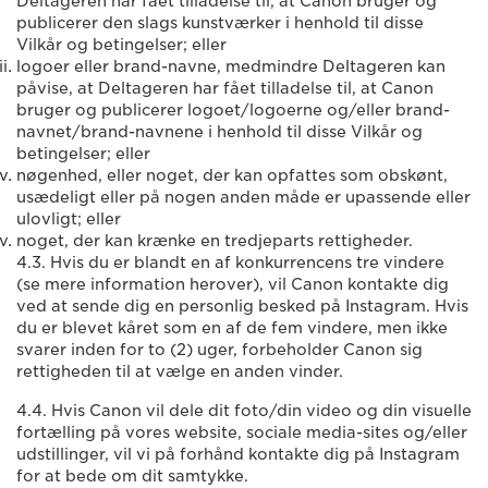
Deltageren har fået tilladelse til, at Canon bruger og
publicerer den slags kunstværker i henhold til disse
Vilkår og betingelser; eller
logoer eller brand-navne, medmindre Deltageren kan
påvise, at Deltageren har fået tilladelse til, at Canon
bruger og publicerer logoet/logoerne og/eller brand-
navnet/brand-navnene i henhold til disse Vilkår og
betingelser; eller
nøgenhed, eller noget, der kan opfattes som obskønt,
usædeligt eller på nogen anden måde er upassende eller
ulovligt; eller
noget, der kan krænke en tredjeparts rettigheder.
4.3. Hvis du er blandt en af konkurrencens tre vindere
(se mere information herover), vil Canon kontakte dig
ved at sende dig en personlig besked på Instagram. Hvis
du er blevet kåret som en af de fem vindere, men ikke
svarer inden for to (2) uger, forbeholder Canon sig
rettigheden til at vælge en anden vinder.
4.4. Hvis Canon vil dele dit foto/din video og din visuelle
fortælling på vores website, sociale media-sites og/eller
udstillinger, vil vi på forhånd kontakte dig på Instagram
for at bede om dit samtykke.