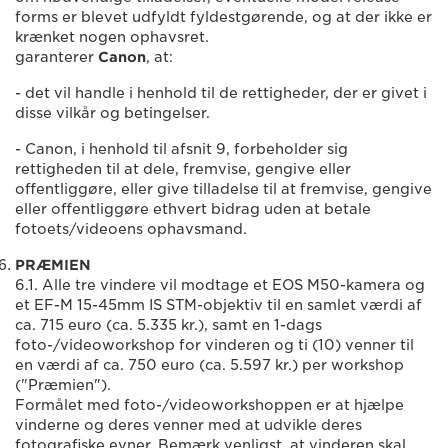
forms er blevet udfyldt fyldestgørende, og at der ikke er
krænket nogen ophavsret.
garanterer
Canon
, at:
- det vil handle i henhold til de rettigheder, der er givet i
disse vilkår og betingelser.
- Canon, i henhold til afsnit 9, forbeholder sig
rettigheden til at dele, fremvise, gengive eller
offentliggøre, eller give tilladelse til at fremvise, gengive
eller offentliggøre ethvert bidrag uden at betale
fotoets/videoens ophavsmand.
PRÆMIEN
6.1. Alle tre vindere vil modtage et EOS M50-kamera og
et EF-M 15-45mm IS STM-objektiv til en samlet værdi af
ca. 715 euro (ca. 5.335 kr.), samt en 1-dags
foto-/videoworkshop for vinderen og ti (10) venner til
en værdi af ca. 750 euro (ca. 5.597 kr.) per workshop
("Præmien").
Formålet med foto-/videoworkshoppen er at hjælpe
vinderne og deres venner med at udvikle deres
fotografiske evner. Bemærk venligst, at vinderen skal