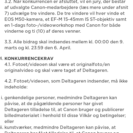
3.2. Når konkurrencen er afsluttet, vil en jury, der består
af udvalgte Canon-medarbejdere (læs mere under afsnit
7) udvælge tre vindere. De tre vindere vil hver vinde et
EOS M50-kamera, et EF-M 15-45mm IS ST-objektiv samt
en 1-dags foto-/videoworkshop med Canon for både
vinderne og ti (10) af deres venner.
3.3. Alle bidrag skal indsendes mellem kl. 00:00 den 9.
marts og kl. 23:59 den 6. April.
KONKURRENCEKRAV
4.1. Fotoet/videoen skal være et originalfoto/en
originalvideo og skal være taget af Deltageren.
4.2. Fotoet/videoen, som Deltageren indsender, må ikke
indeholde:
genkendelige personer, medmindre Deltageren kan
påvise, at de pågældende personer har givet
Deltageren tilladelse til, at Canon bruger og publicerer
billedmaterialet i henhold til disse Vilkår og betingelser;
eller
kunstværker, medmindre Deltageren kan påvise, at