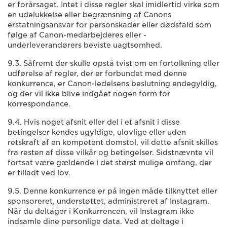
er forårsaget. Intet i disse regler skal imidlertid virke som
en udelukkelse eller begrænsning af Canons
erstatningsansvar for personskader eller dødsfald som
følge af Canon-medarbejderes eller -
underleverandørers beviste uagtsomhed.
9.3. Såfremt der skulle opstå tvist om en fortolkning eller
udførelse af regler, der er forbundet med denne
konkurrence, er Canon-ledelsens beslutning endegyldig,
og der vil ikke blive indgået nogen form for
korrespondance.
9.4. Hvis noget afsnit eller del i et afsnit i disse
betingelser kendes ugyldige, ulovlige eller uden
retskraft af en kompetent domstol, vil dette afsnit skilles
fra resten af disse vilkår og betingelser. Sidstnævnte vil
fortsat være gældende i det størst mulige omfang, der
er tilladt ved lov.
9.5. Denne konkurrence er på ingen måde tilknyttet eller
sponsoreret, understøttet, administreret af Instagram.
Når du deltager i Konkurrencen, vil Instagram ikke
indsamle dine personlige data. Ved at deltage i