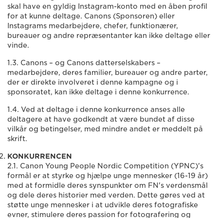
skal have en gyldig Instagram-konto med en åben profil
for at kunne deltage. Canons (Sponsoren) eller
Instagrams medarbejdere, chefer, funktionærer,
bureauer og andre repræsentanter kan ikke deltage eller
vinde.
1.3. Canons – og Canons datterselskabers –
medarbejdere, deres familier, bureauer og andre parter,
der er direkte involveret i denne kampagne og i
sponsoratet, kan ikke deltage i denne konkurrence.
1.4. Ved at deltage i denne konkurrence anses alle
deltagere at have godkendt at være bundet af disse
vilkår og betingelser, med mindre andet er meddelt på
skrift.
KONKURRENCEN
2.1. Canon Young People Nordic Competition (YPNC)'s
formål er at styrke og hjælpe unge mennesker (16-19 år)
med at formidle deres synspunkter om FN's verdensmål
og dele deres historier med verden. Dette gøres ved at
støtte unge mennesker i at udvikle deres fotografiske
evner, stimulere deres passion for fotografering og