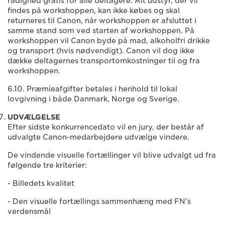
rådighed gratis for alle deltagere. Alt udstyr, der vil
findes på workshoppen, kan ikke købes og skal
returneres til Canon, når workshoppen er afsluttet i
samme stand som ved starten af workshoppen. På
workshoppen vil Canon byde på mad, alkoholfri drikke
og transport (hvis nødvendigt). Canon vil dog ikke
dække deltagernes transportomkostninger til og fra
workshoppen.
6.10. Præmieafgifter betales i henhold til lokal
lovgivning i både Danmark, Norge og Sverige.
UDVÆLGELSE
Efter sidste konkurrencedato vil en jury, der består af
udvalgte Canon-medarbejdere udvælge vindere.
De vindende visuelle fortællinger vil blive udvalgt ud fra
følgende tre kriterier:
- Billedets kvalitet
- Den visuelle fortællings sammenhæng med FN's
verdensmål