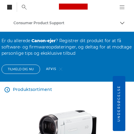
Canon Logo, back to
Consumer Product Support
Skift
Canon
Er du allerede
Canon-ejer
? Registrer dit produkt for at få
software- og firmwareopdateringer, og deltag for at modtage
personlige tips og eksklusive tilbud
AFVIS
TILMELD DIG NU
UNDERSØGELSE
Produktsortiment
