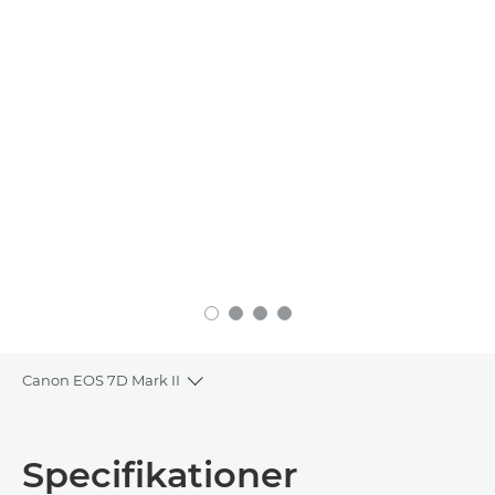
Canon EOS 7D Mark II
Toggle breadcrumbs
Oversigt
Specifikationer
Specifikationer