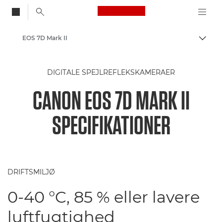
Canon Logo, back to
EOS 7D Mark II
Skift
Canon
DIGITALE SPEJLREFLEKSKAMERAER
CANON EOS 7D MARK II
SPECIFIKATIONER
DRIFTSMILJØ
0-40 °C, 85 % eller lavere
luftfugtighed