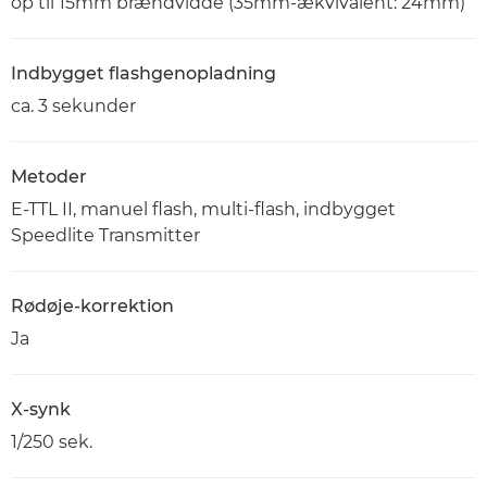
op til 15mm brændvidde (35mm-ækvivalent: 24mm)
Indbygget flashgenopladning
ca. 3 sekunder
Metoder
E-TTL II, manuel flash, multi-flash, indbygget
Speedlite Transmitter
Rødøje-korrektion
Ja
X-synk
1/250 sek.