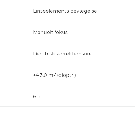
Linseelements bevægelse
Manuelt fokus
Dioptrisk korrektionsring
+/- 3,0 m-1(dioptri)
6 m