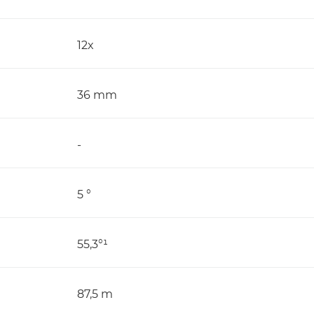
12x
36 mm
-
5 °
55,3°¹
87,5 m