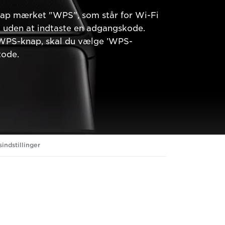
knap mærket "WPS", som står for Wi-Fi
k uden at indtaste en adgangskode.
n WPS-knap, skal du vælge ’WPS-
tode.
indstillinger