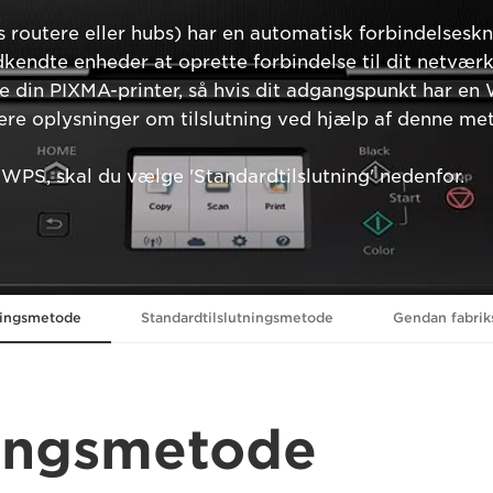
 routere eller hubs) har en automatisk forbindelses
dkendte enheder at oprette forbindelse til dit netvær
e din PIXMA-printer, så hvis dit adgangspunkt har e
flere oplysninger om tilslutning ved hjælp af denne me
WPS, skal du vælge 'Standardtilslutning' nedenfor.
ningsmetode
Standardtilslutningsmetode
Gendan fabriks
ningsmetode