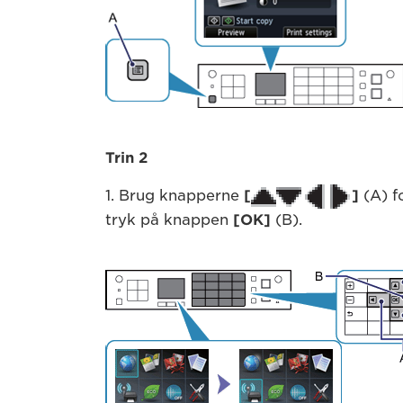
Trin 2
1. Brug knapperne
[
]
(A) f
tryk på knappen
[OK]
(B).