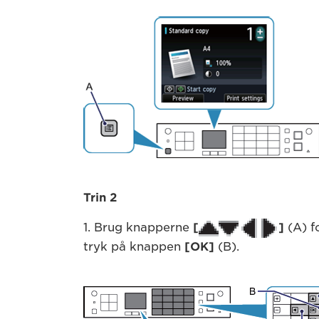
Trin 2
1. Brug knapperne
[
]
(A) f
tryk på knappen
[OK]
(B).