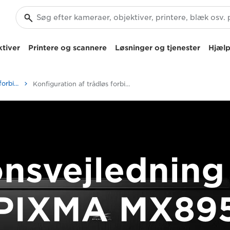
tiver
Printere og scannere
Løsninger og tjenester
Hjælp
Konfiguration af trådløs forbindelse til PIXMA-printer
Konfiguration af trådløs forbindelse - PIXMA MX895
onsvejledning 
PIXMA MX89