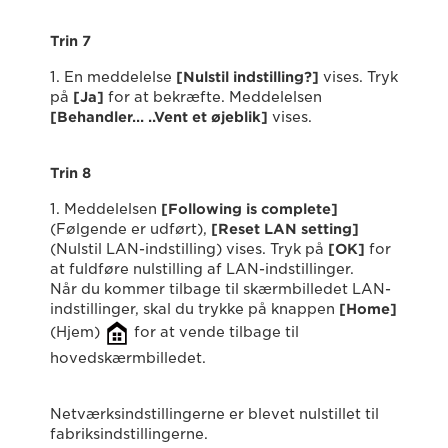
Trin 7
1. En meddelelse
[Nulstil indstilling?
]
vises. Tryk
på
[Ja]
for at bekræfte. Meddelelsen
[
Behandler… ..Vent et øjeblik]
vises.
Trin 8
1. Meddelelsen
[Following is complete]
(Følgende er udført),
[Reset LAN setting]
(Nulstil LAN-indstilling) vises. Tryk på
[OK]
for
at fuldføre nulstilling af LAN-indstillinger.
Når du kommer tilbage til skærmbilledet LAN-
indstillinger, skal du trykke på knappen
[Home]
(Hjem)
for at vende tilbage til
hovedskærmbilledet.
Netværksindstillingerne er blevet nulstillet til
fabriksindstillingerne.