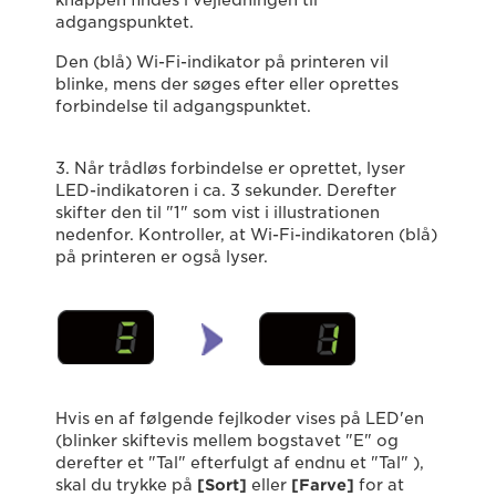
knappen findes i vejledningen til
adgangspunktet.
Den (blå) Wi-Fi-indikator på printeren vil
blinke, mens der søges efter eller oprettes
forbindelse til adgangspunktet.
3. Når trådløs forbindelse er oprettet, lyser
LED-indikatoren i ca. 3 sekunder. Derefter
skifter den til "1" som vist i illustrationen
nedenfor. Kontroller, at Wi-Fi-indikatoren (blå)
på printeren er også lyser.
Hvis en af følgende fejlkoder vises på LED'en
(blinker skiftevis mellem bogstavet "E" og
derefter et "Tal" efterfulgt af endnu et "Tal" ),
skal du trykke på
[Sort]
eller
[Farve]
for at