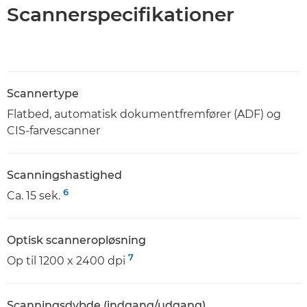
Scannerspecifikationer
Scannertype
Flatbed, automatisk dokumentfremfører (ADF) og
CIS-farvescanner
Scanningshastighed
6
Ca. 15 sek.
Optisk scanneropløsning
7
Op til 1200 x 2400 dpi
Scanningsdybde (indgang/udgang)