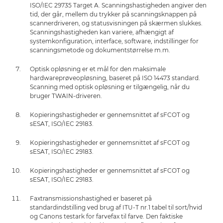
ISO/IEC 29735 Target A. Scanningshastigheden angiver den
tid, der går, mellem du trykker på scanningsknappen på
scannerdriveren, og statusvisningen på skærmen slukkes.
Scanningshastigheden kan variere, afhængigt af
systemkonfiguration, interface, software, indstillinger for
scanningsmetode og dokumentstørrelse m.m.
Optisk opløsning er et mål for den maksimale
hardwareprøveopløsning, baseret på ISO 14473 standard.
Scanning med optisk opløsning er tilgængelig, når du
bruger TWAIN-driveren.
Kopieringshastigheder er gennemsnittet af sFCOT og
sESAT, ISO/IEC 29183.
Kopieringshastigheder er gennemsnittet af sFCOT og
sESAT, ISO/IEC 29183.
Kopieringshastigheder er gennemsnittet af sFCOT og
sESAT, ISO/IEC 29183.
Faxtransmissionshastighed er baseret på
standardindstilling ved brug af ITU-T nr.1 tabel til sort/hvid
og Canons testark for farvefax til farve. Den faktiske