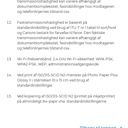
transmissionshastighed kan variere afhængigt af
dokumentkompleksitet, faxindstillinger hos modtageren
og telefonlinjernes tilstand osv.
Faxtransmissionshastighed er baseret på
standardindstilling ved brug af ITU-T nr.1 tabel til sort/hvid
og Canons testark for farvefax til farve. Den faktiske
transmissionshastighed kan variere afhængigt af
dokumentkompleksitet, faxindstillinger hos modtageren
og telefonlinjernes tilstand osv.
Wi-Fi-frekvensbånd: 2,4 GHz Wi-Fi-sikkerhed: WPA-PSK,
WPA2-PSK, WEP, administrationsadgangskode.
Ved print af ISO/JIS-SCID N2-mønster på Photo Paper Plus
Glossy II i størrelsen 10 x 15 cm ved brug af
standardindstillinger.
Ved kopiering af ISO/JIS-SCID N2 (printet på inkjetprinter)
på almindeligt A4-papir vha. standardindstillingerne.