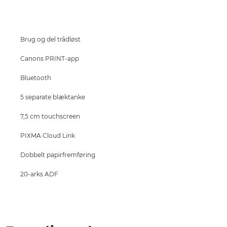
Specifikationer
Support
Brug og del trådløst
KØB BLÆK
Canons PRINT-app
Bluetooth
5 separate blæktanke
7,5 cm touchscreen
PIXMA Cloud Link
Dobbelt papirfremføring
20-arks ADF