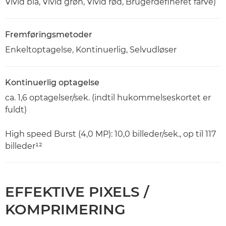
Vivid blå, Vivid grøn, Vivid rød, Brugerdefineret farve)
Fremføringsmetoder
Enkeltoptagelse, Kontinuerlig, Selvudløser
Kontinuerlig optagelse
ca. 1,6 optagelser/sek. (indtil hukommelseskortet er
fuldt)
High speed Burst (4,0 MP): 10,0 billeder/sek., op til 117
billeder¹²
EFFEKTIVE PIXELS /
KOMPRIMERING