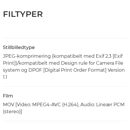
FILTYPER
Stillbilledtype
JPEG-komprimering (kompatibelt med Exif 2.3 [Exif
Print])/kompatibelt med Design rule for Camera File
system og DPOF [Digital Print Order Format] Version
1.1
Film
MOV [Video: MPEG4-AVC (H.264), Audio: Lineær PCM
(stereo)]