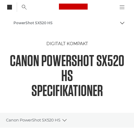
Canon Logo, back to
PowerShot SX520 HS
Skift
Canon
DIGITALT KOMPAKT
CANON POWERSHOT SX520
HS
SPECIFIKATIONER
Canon PowerShot SX520 HS
Toggle breadcrumbs