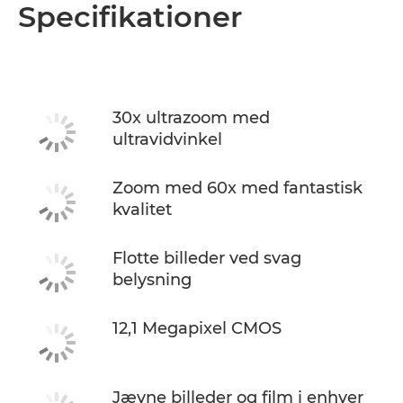
Oversigt
Specifikationer
Specifikationer
30x ultrazoom med
ultravidvinkel
Zoom med 60x med fantastisk
kvalitet
Flotte billeder ved svag
belysning
12,1 Megapixel CMOS
Jævne billeder og film i enhver