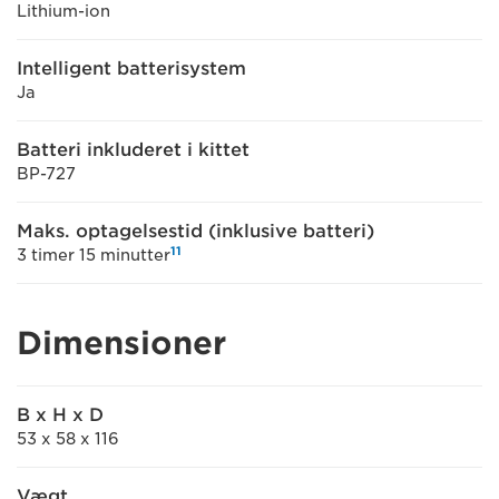
Lithium-ion
Intelligent batterisystem
Ja
Batteri inkluderet i kittet
BP-727
Maks. optagelsestid (inklusive batteri)
11
3 timer 15 minutter
Dimensioner
B x H x D
53 x 58 x 116
Vægt