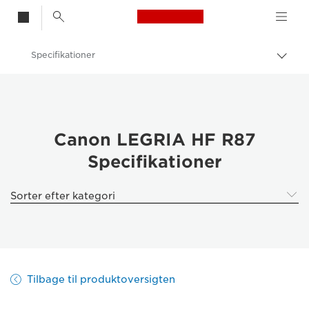
Canon Logo, back t
Specifikationer
Skift
brød
Canon
Canon LEGRIA HF R87
Canon LEGRIA HF R87
Specifikationer
Sorter efter kategori
Tilbage til produktoversigten