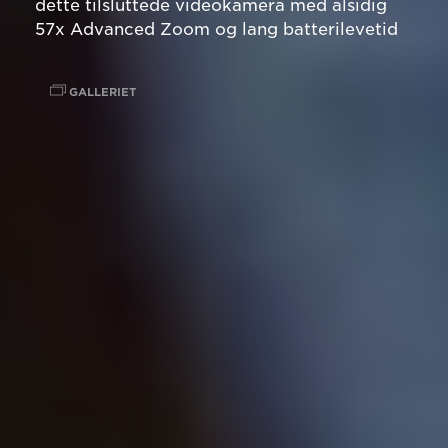
dette tilsluttede videokamera med alsidig
57x Advanced Zoom og lang batterilevetid
GALLERIET