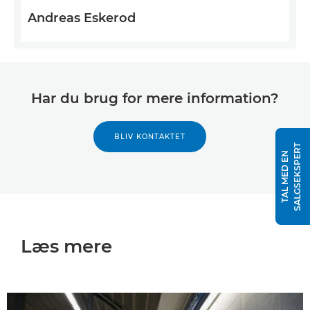
Andreas Eskerod
Har du brug for mere information?
BLIV KONTAKTET
T
T
A
L
M
E
D
E
N
S
A
L
G
S
E
K
S
P
E
R
Læs mere