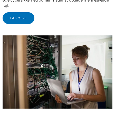
øge cybersikkerhed og fair måder at opdage menneskelige
fejl.
LÆS MERE