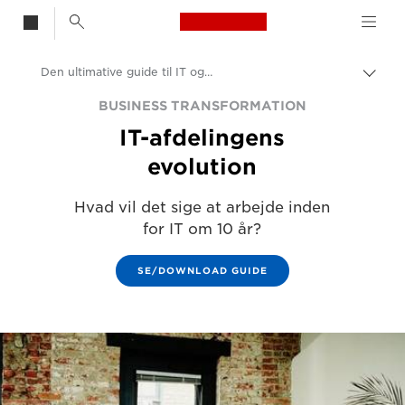
Canon Logo, back t
Den ultimative guide til IT og digital transformation
Skif
Canon
BUSINESS TRANSFORMATION
IT-afdelingens
Løsninger og services
evolution
Insights
Hvad vil det sige at arbejde inden
Erhvervs- og professionelle artikler
for IT om 10 år?
SE/DOWNLOAD GUIDE