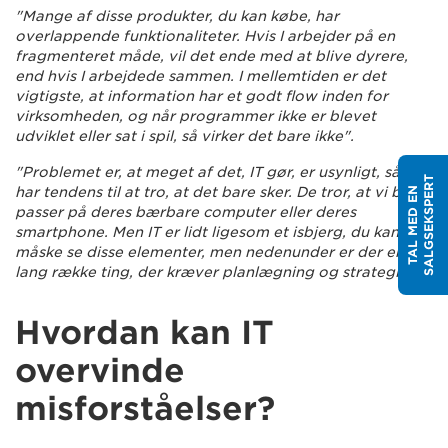
"Mange af disse produkter, du kan købe, har
overlappende funktionaliteter. Hvis I arbejder på en
fragmenteret måde, vil det ende med at blive dyrere,
end hvis I arbejdede sammen. I mellemtiden er det
vigtigste, at information har et godt flow inden for
virksomheden, og når programmer ikke er blevet
udviklet eller sat i spil, så virker det bare ikke".
"Problemet er, at meget af det, IT gør, er usynligt, så folk
T
har tendens til at tro, at det bare sker. De tror, at vi bare
T
A
L
M
E
D
E
N
S
A
L
G
S
E
K
S
P
E
R
passer på deres bærbare computer eller deres
smartphone. Men IT er lidt ligesom et isbjerg, du kan
måske se disse elementer, men nedenunder er der en
lang række ting, der kræver planlægning og strategi".
Hvordan kan IT
overvinde
misforståelser?