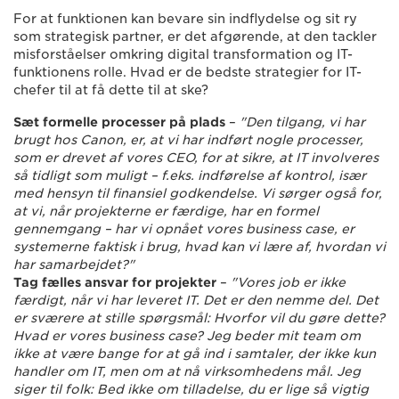
For at funktionen kan bevare sin indflydelse og sit ry
som strategisk partner, er det afgørende, at den tackler
misforståelser omkring digital transformation og IT-
funktionens rolle. Hvad er de bedste strategier for IT-
chefer til at få dette til at ske?
Sæt formelle processer på plads
–
"Den tilgang, vi har
brugt hos Canon, er, at vi har indført nogle processer,
som er drevet af vores CEO, for at sikre, at IT involveres
så tidligt som muligt – f.eks. indførelse af kontrol, især
med hensyn til finansiel godkendelse.
Vi sørger også for,
at vi, når projekterne er færdige, har en formel
gennemgang – har vi opnået vores business case, er
systemerne faktisk i brug, hvad kan vi lære af, hvordan vi
har samarbejdet?"
Tag fælles ansvar for projekter
–
"Vores job er ikke
færdigt, når vi har leveret IT. Det er den nemme del.
Det
er sværere at stille spørgsmål: Hvorfor vil du gøre dette?
Hvad er vores business case? Jeg beder mit team om
ikke at være bange for at gå ind i samtaler, der ikke kun
handler om IT, men om at nå virksomhedens mål. Jeg
siger til folk: Bed ikke om tilladelse, du er lige så vigtig