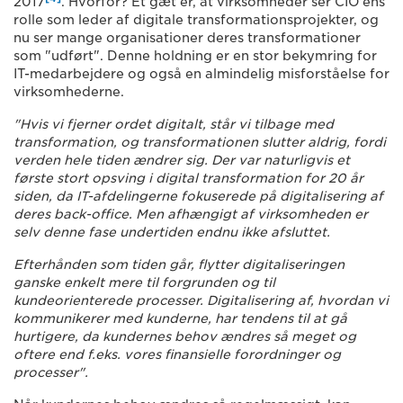
2017
. Hvorfor? Et gæt er, at virksomheder ser CIO'ens
rolle som leder af digitale transformationsprojekter, og
nu ser mange organisationer deres transformationer
som "udført". Denne holdning er en stor bekymring for
IT-medarbejdere og også en almindelig misforståelse for
virksomhederne.
"Hvis vi fjerner ordet digitalt, står vi tilbage med
transformation, og transformationen slutter aldrig, fordi
verden hele tiden ændrer sig. Der var naturligvis et
første stort opsving i digital transformation for 20 år
siden, da IT-afdelingerne fokuserede på digitalisering af
deres back-office. Men afhængigt af virksomheden er
selv denne fase undertiden endnu ikke afsluttet.
Efterhånden som tiden går, flytter digitaliseringen
ganske enkelt mere til forgrunden og til
kundeorienterede processer. Digitalisering af, hvordan vi
kommunikerer med kunderne, har tendens til at gå
hurtigere, da kundernes behov ændres så meget og
oftere end f.eks. vores finansielle forordninger og
processer".