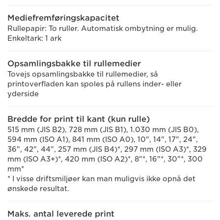
Mediefremføringskapacitet
Rullepapir: To ruller. Automatisk ombytning er mulig.
Enkeltark: 1 ark
Opsamlingsbakke til rullemedier
Tovejs opsamlingsbakke til rullemedier, så
printoverfladen kan spoles på rullens inder- eller
yderside
Bredde for print til kant (kun rulle)
515 mm (JIS B2), 728 mm (JIS B1), 1.030 mm (JIS B0),
594 mm (ISO A1), 841 mm (ISO A0), 10", 14", 17", 24",
36", 42", 44", 257 mm (JIS B4)*, 297 mm (ISO A3)*, 329
mm (ISO A3+)*, 420 mm (ISO A2)*, 8"*, 16"*, 30"*, 300
mm*
* I visse driftsmiljøer kan man muligvis ikke opnå det
ønskede resultat.
Maks. antal leverede print