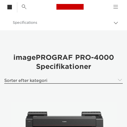
Canon Logo, back t
Specifications
Skift
brød
Canon
imagePROGRAF PRO-4000
Specifikationer
Sorter efter kategori