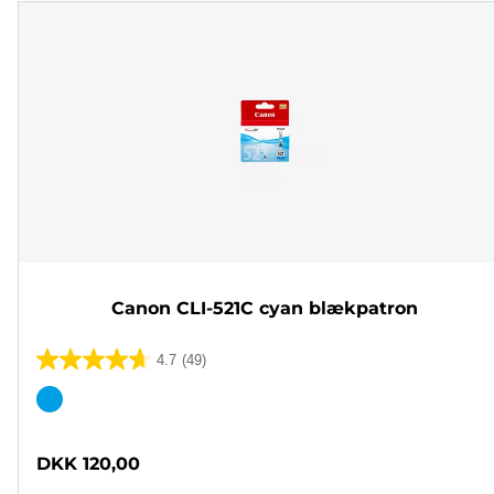
Canon CLI-521C cyan blækpatron
4.7
(49)
4.7
ud
Farvepatron
af
5
DKK 120,00
stjerner.