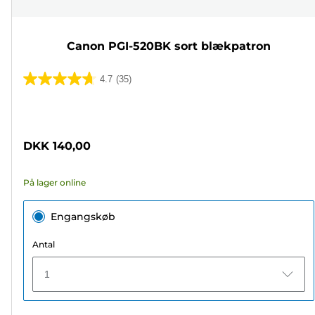
Canon PGI-520BK sort blækpatron
4.7
(35)
4.7
ud
Farvepatron
af
5
DKK 140,00
stjerner.
35
På lager online
anmeldelser
Engangskøb
Antal
1