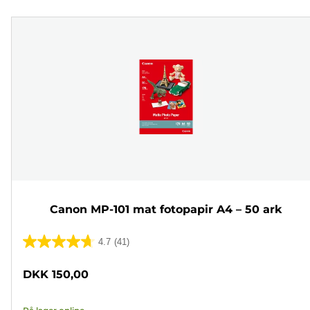
Canon MP-101 mat fotopapir A4 – 50 ark
4.7
(41)
4.7
ud
DKK 150,00
af
5