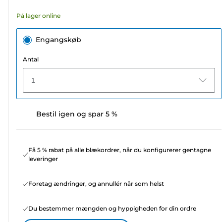
3
På lager online
anmeldelser
Engangskøb
Antal
1
Bestil igen og spar 5 %
Få 5 % rabat på alle blækordrer, når du konfigurerer gentagne
leveringer
Foretag ændringer, og annullér når som helst
Du bestemmer mængden og hyppigheden for din ordre