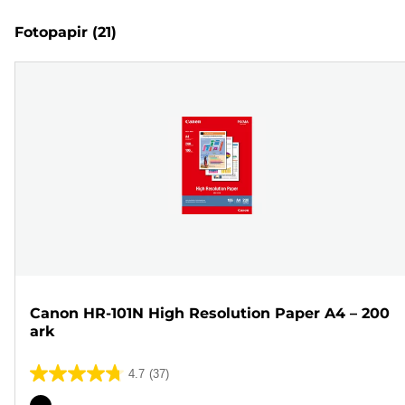
Fotopapir
(21)
Canon HR-101N High Resolution Paper A4 – 200
ark
4.7
(37)
4.7
ud