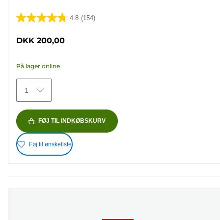
4.8
(154)
4.8
ud
DKK 200,00
af
5
På lager online
stjerner.
154
1
anmeldelser
FØJ TIL INDKØBSKURV
Føj til ønskeliste