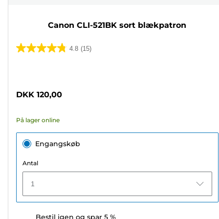
Canon CLI-521BK sort blækpatron
4.8
(15)
4.8
ud
Farvepatron
af
5
DKK 120,00
stjerner.
15
På lager online
anmeldelser
Engangskøb
Antal
1
Bestil igen og spar 5 %