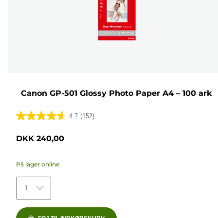
Canon GP-501 Glossy Photo Paper A4 – 100 ark
4.7
(152)
4.7
ud
DKK 240,00
af
5
På lager online
stjerner.
152
1
anmeldelser