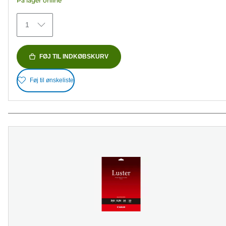
På lager online
stjerner.
41
1
anmeldelser
FØJ TIL INDKØBSKURV
Føj til ønskeliste