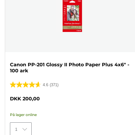
Canon PP-201 Glossy II Photo Paper Plus 4x6" -
100 ark
4.6
(371)
4.6
ud
DKK 200,00
af
5
På lager online
stjerner.
371
1
anmeldelser