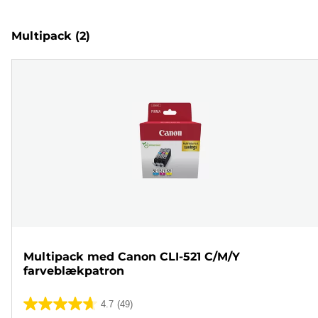
Multipack
(2)
Multipack med Canon CLI-521 C/M/Y
farveblækpatron
4.7
(49)
4.7