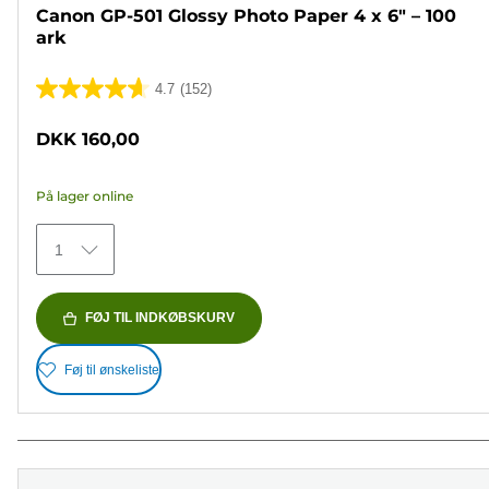
Canon GP-501 Glossy Photo Paper 4 x 6" – 100
ark
4.7
(152)
4.7
ud
DKK 160,00
af
5
På lager online
stjerner.
152
1
anmeldelser
FØJ TIL INDKØBSKURV
Føj til ønskeliste