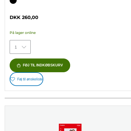
Farvepatron
af
5
DKK 260,00
stjerner.
37
På lager online
anmeldelser
1
FØJ TIL INDKØBSKURV
Føj til ønskeliste