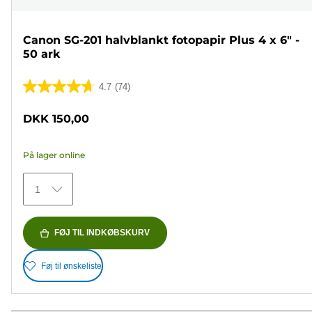
Canon SG-201 halvblankt fotopapir Plus 4 x 6" -
50 ark
4.7
(74)
4.7
ud
DKK 150,00
af
5
På lager online
stjerner.
74
1
anmeldelser
FØJ TIL INDKØBSKURV
Føj til ønskeliste