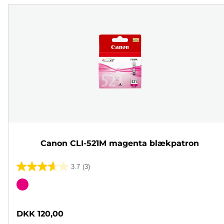
Canon CLI-521M magenta blækpatron
3.7
(3)
3.7
ud
Farvepatron
af
5
DKK 120,00
stjerner.