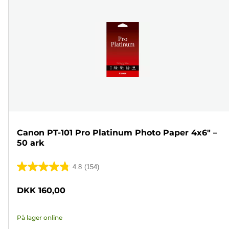
Canon PT-101 Pro Platinum Photo Paper 4x6" –
50 ark
4.8
(154)
4.8
ud
DKK 160,00
af
5
På lager online
stjerner.