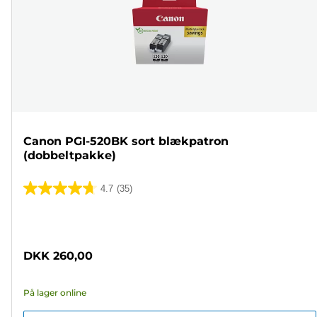
Canon PGI-520BK sort blækpatron
(dobbeltpakke)
4.7
(35)
4.7
ud
Farvepatron
af
5
DKK 260,00
stjerner.
35
På lager online
anmeldelser