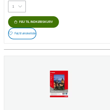
154
1
anmeldelser
FØJ TIL INDKØBSKURV
Føj til ønskeliste