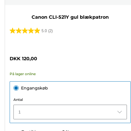
Canon CLI-521Y gul blækpatron
5.0
(2)
5.0
ud
Farvepatron
af
5
DKK 120,00
stjerner.
2
På lager online
anmeldelser
Engangskøb
Antal
1