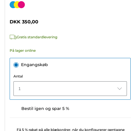
ud
Farvepatron
af
5
DKK 350,00
stjerner.
49
Gratis standardlevering
anmeldelser
På lager online
Engangskøb
Antal
1
Bestil igen og spar 5 %
Få 5 % rabat på alle blækordrer, når du konfigurerer gentagne