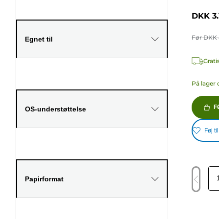
DKK 3.
Før
DKK 
Egnet til
Grati
På lager 
F
OS-understøttelse
Føj ti
Papirformat