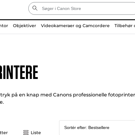
ntor
Objektiver
Videokameraer og Camcordere
Tilbehør 
rintere
t tryk på en knap med Canons professionelle fotoprintere
e.
tter
Liste