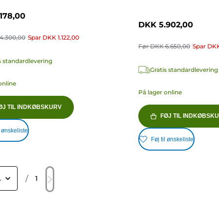
178,00
DKK 5.902,00
4.300,00
Spar
DKK 1.122,00
Før
DKK 6.650,00
Spar
DKK
s standardlevering
Gratis standardlevering
online
På lager online
ØJ TIL INDKØBSKURV
FØJ TIL INDKØBSK
l ønskeliste
Føj til ønskeliste
/
1