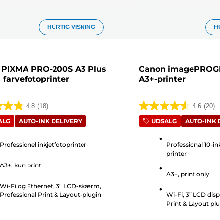
HURTIG VISNING
H
 PIXMA PRO-200S A3 Plus
Canon imagePROG
s farvefotoprinter
A3+-printer
4.8
(18)
4.6
(20)
4.6
ALG
AUTO-INK DELIVERY
UDSALG
AUTO-INK 
ud
af
Professionel inkjetfotoprinter
Professional 10-i
5
printer
r.
stjerner.
A3+, kun print
20
A3+, print only
elser
anmeldelser
Wi-Fi og Ethernet, 3" LCD-skærm,
Professional Print & Layout-plugin
Wi-Fi, 3” LCD disp
Print & Layout plu