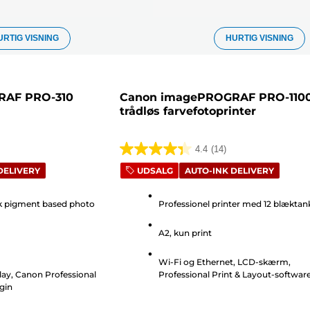
URTIG VISNING
HURTIG VISNING
RAF PRO-310
Canon imagePROGRAF PRO-1100
trådløs farvefotoprinter
4.4
(14)
4.4
DELIVERY
UDSALG
AUTO-INK DELIVERY
ud
af
nk pigment based photo
Professionel printer med 12 blæktan
5
stjerner.
A2, kun print
14
anmeldelser
Wi-Fi og Ethernet, LCD-skærm,
lay, Canon Professional
Professional Print & Layout-softwar
gin