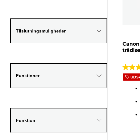
Tilslutningsmuligheder
Canon
trådlø
4.8
Funktioner
UDS
ud
af
5
stjerne
18
anmeld
Funktion