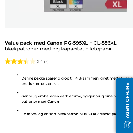
Value pack med Canon PG-595XL
+
CL-586XL
blækpatroner med høj kapacitet
+
fotopapir
3.4
(7)
3.4
ud
Denne pakke sparer dig op til 14 % sammenlignet med at købe
af
produkterne særskilt
AGENT OFFLINE
5
stjerner.
Genbrug emballagen derhjemme, og genbrug dine brugte
7
patroner med Canon
anmeldelser
En farve- og en sort blækpatron plus 50 ark blankt papir