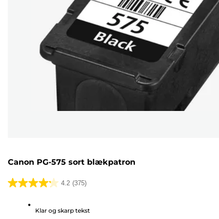
Canon PG-575 sort blækpatron
4.2
(375)
4.2
ud
Klar og skarp tekst
af