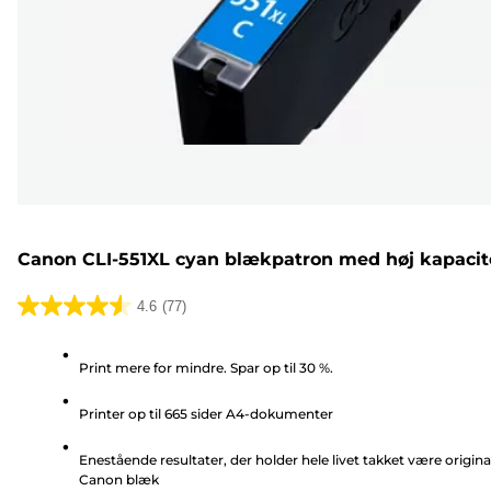
Canon CLI-551XL cyan blækpatron med høj kapacit
4.6
(77)
4.6
ud
Print mere for mindre. Spar op til 30 %.
af
5
Printer op til 665 sider A4-dokumenter
stjerner.
77
Enestående resultater, der holder hele livet takket være origina
anmeldelser
Canon blæk