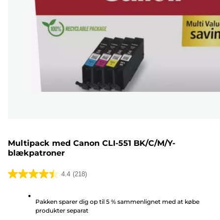
Multipack med Canon CLI-551 BK/C/M/Y-
blækpatroner
4.4
(218)
4.4
ud
Pakken sparer dig op til 5 % sammenlignet med at købe
af
produkter separat
5