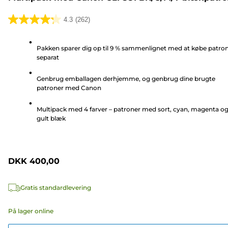
4.3
(262)
4.3
ud
Pakken sparer dig op til 9 % sammenlignet med at købe patro
af
separat
5
stjerner.
Genbrug emballagen derhjemme, og genbrug dine brugte
262
patroner med Canon
anmeldelser
Multipack med 4 farver – patroner med sort, cyan, magenta o
gult blæk
DKK 400,00
Gratis standardlevering
På lager online