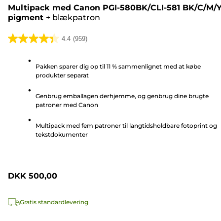
Multipack med Canon PGI-580BK/CLI-581 BK/C/M/
pigment
+
blækpatron
4.4
(959)
4.4
ud
Pakken sparer dig op til 11 % sammenlignet med at købe
af
produkter separat
5
stjerner.
Genbrug emballagen derhjemme, og genbrug dine brugte
959
patroner med Canon
anmeldelser
Multipack med fem patroner til langtidsholdbare fotoprint og
tekstdokumenter
DKK 500,00
Gratis standardlevering