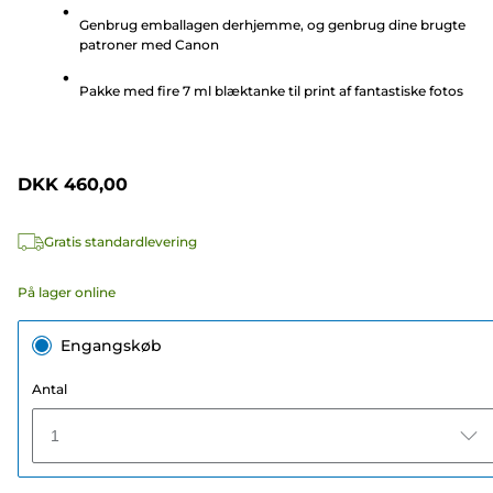
stjerner.
Genbrug emballagen derhjemme, og genbrug dine brugte
218
patroner med Canon
anmeldelser
Pakke med fire 7 ml blæktanke til print af fantastiske fotos
DKK 460,00
Gratis standardlevering
På lager online
Engangskøb
Antal
1