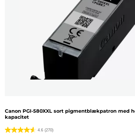
Canon PGI-580XXL sort pigmentblækpatron med h
kapacitet
4.6
(270)
4.6