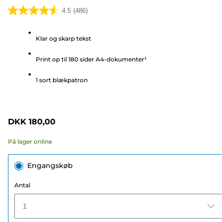
4.5
(486)
4.5
ud
Klar og skarp tekst
af
5
Print op til 180 sider A4-dokumenter¹
stjerner.
486
1 sort blækpatron
anmeldelser
DKK 180,00
På lager online
Engangskøb
Antal
1