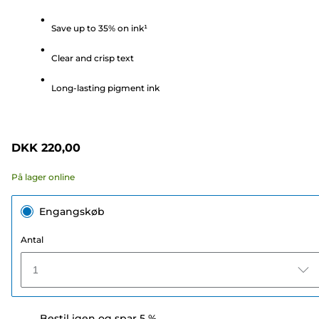
ud
Save up to 35% on ink¹
af
5
Clear and crisp text
stjerner.
270
Long-lasting pigment ink
anmeldelser
DKK 220,00
På lager online
Engangskøb
Antal
1
Bestil igen og spar 5 %