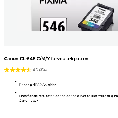
Canon CL-546 C/M/Y farveblækpatron
4.5
(354)
4.5
ud
Print op til 180 A4-sider
af
5
Enestående resultater, der holder hele livet takket være origina
stjerner.
Canon blæk
354
anmeldelser