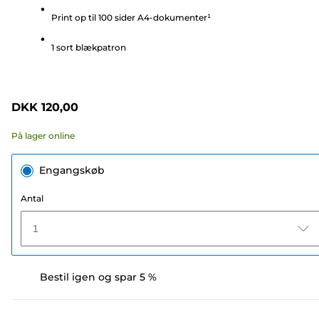
5
Print op til 100 sider A4-dokumenter¹
stjerner.
375
1 sort blækpatron
anmeldelser
DKK 120,00
På lager online
Engangskøb
Antal
1
Bestil igen og spar 5 %