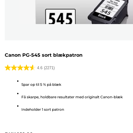
Canon PG-545 sort blækpatron
4.6
(2271)
4.6
ud
Spar op til 5 % på blæk
af
5
Få skarpe, holdbare resultater med originalt Canon-blæk
stjerner.
2271
Indeholder 1 sort patron
anmeldelser