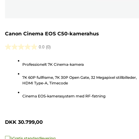
Canon Cinema EOS C50-kamerahus
0.0
(0)
0.0
ud
Professionelt 7K Cinema-kamera
af
5
7K 60P fullframe, 7K 30P Open Gate, 32 Megapixel stillbilleder,
stjerner.
HDMI Type-A, Timecode
Cinema EOS-kamerasystem med RF-fatning
DKK 30.799,00
Gratis standardlevering