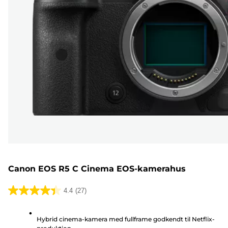
Canon EOS R5 C Cinema EOS-kamerahus
4.4
(27)
4.4
ud
Hybrid cinema-kamera med fullframe godkendt til Netflix-
af