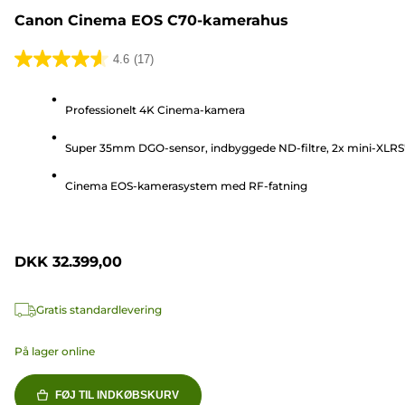
Canon Cinema EOS C70-kamerahus
4.6
(17)
4.6
ud
Professionelt 4K Cinema-kamera
af
5
Super 35mm DGO-sensor, indbyggede ND-filtre, 2x mini-XLRS
stjerner.
17
Cinema EOS-kamerasystem med RF-fatning
anmeldelser
DKK 32.399,00
Gratis standardlevering
På lager online
FØJ TIL INDKØBSKURV