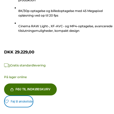
produktion
5
stjerner.
8K/30p optagelse og billedoptagelse med 45 Megapixel
27
opløsning ved op til 20 fps
anmeldelser
Cinema RAW Light-, XF-AVC- og MP4-optagelse, avancerede
tilslutningsmuligheder, kompakt design
DKK 29.229,00
Gratis standardlevering
På lager online
FØJ TIL INDKØBSKURV
Føj til ønskeliste