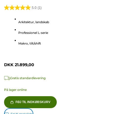
5.0
(1)
5.0
ud
Arkitektur, landskab
af
5
Professionel L-serie
stjerner.
1
Makro, tilt/shift
anmeldelse
DKK 21.899,00
Gratis standardlevering
På lager online
FØJ TIL INDKØBSKURV