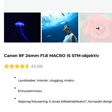
+
8
Canon RF 24mm F1.8 MACRO IS STM-objektiv
4.6
(10)
4.6
ud
Landskaber, interiør, vlogging, makro
af
5
Entusiastniveau
stjerner.
10
Støjsvag fokusering, 5-stops billedstabilisator¹, kompakt desig
anmeldelser