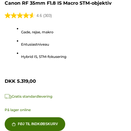
Canon RF 35mm F1.8 IS Macro STM-objektiv
4.6
(303)
4.6
ud
Gade, rejse, makro
af
5
Entusiastniveau
stjerner.
303
Hybrid IS, STM-fokusering
anmeldelser
DKK 5.319,00
Gratis standardlevering
På lager online
FØJ TIL INDKØBSKURV