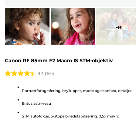
+
16
Canon RF 85mm F2 Macro IS STM-objektiv
4.4
(150)
4.4
ud
Portrætfotografering, bryllupper, mode og skønhed, detaljer
af
5
Entusiastniveau
stjerner.
150
STM autofokus, 5-stops billedstabilisering, 0,5x makro
anmeldelser