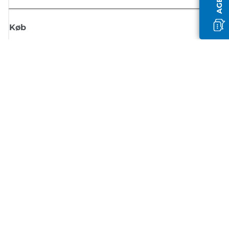
Køb
Tilmeld dig Canons nyhedsbrev
Få regelmæssige e-mailopdateringer om nye produkter, nyttige tips og
tilbud
TILMELD DIG
Handelsbetingelser
Fortrolighedspolitik
Oplysninger om cookies
Cookie-indstillinger