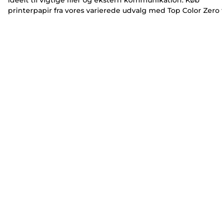
ideelt til vigtige filer og ekstern kommunikation. Køb
printerpapir fra vores varierede udvalg med Top Color Zero t
glossy præsentationer i høj opløsning eller Red Label
Superior-printerpapir til holdbare, professionelt udseende
dokumenter.