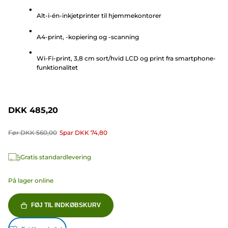
af
Alt-i-én-inkjetprinter til hjemmekontorer
5
stjerner.
A4-print, -kopiering og -scanning
137
anmeldelser
Wi-Fi-print, 3,8 cm sort/hvid LCD og print fra smartphone-
funktionalitet
DKK 485,20
Før
DKK 560,00
Spar
DKK 74,80
Gratis standardlevering
På lager online
FØJ TIL INDKØBSKURV