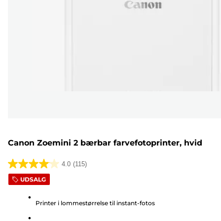
Canon Zoemini 2 bærbar farvefotoprinter, hvid
4.0
(115)
4.0
UDSALG
ud
af
Printer i lommestørrelse til instant-fotos
5
stjerner.