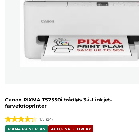
Canon PIXMA TS7550i trådløs 3-i-1 inkjet-
farvefotoprinter
4.3
(14)
4.3
PIXMA PRINT PLAN
AUTO-INK DELIVERY
ud
af