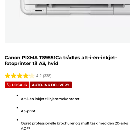
Canon PIXMA TS9551Ca trådløs alt-i-én-inkjet-
fotoprinter til A3, hvid
4.2
(338)
4.2
UDSALG
AUTO-INK DELIVERY
ud
af
Alt-i-én inkjet til hjemmekontoret
5
stjerner.
A3-print
338
anmeldelser
Opret professionelle brochurer og multitask med den 20-arks
ADF¹