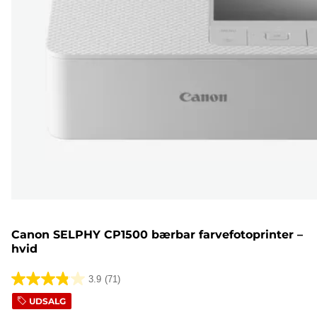
Canon SELPHY CP1500 bærbar farvefotoprinter –
hvid
3.9
(71)
3.9
UDSALG
ud