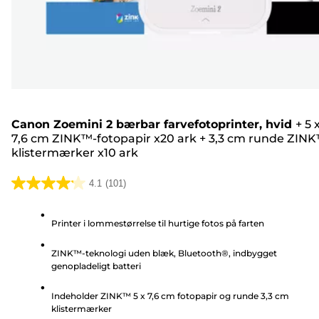
Canon Zoemini 2 bærbar farvefotoprinter, hvid
+
5 
7,6 cm ZINK™-fotopapir x20 ark
+
3,3 cm runde ZIN
klistermærker x10 ark
4.1
(101)
4.1
ud
Printer i lommestørrelse til hurtige fotos på farten
af
5
ZINK™-teknologi uden blæk, Bluetooth®, indbygget
stjerner.
genopladeligt batteri
101
anmeldelser
Indeholder ZINK™ 5 x 7,6 cm fotopapir og runde 3,3 cm
klistermærker