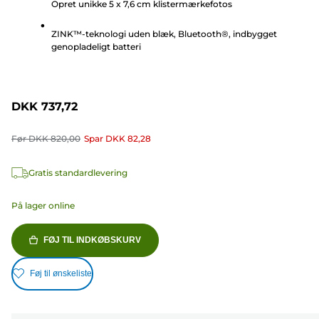
Opret unikke 5 x 7,6 cm klistermærkefotos
115
anmeldelser
ZINK™-teknologi uden blæk, Bluetooth®, indbygget
genopladeligt batteri
DKK 737,72
Før
DKK 820,00
Spar
DKK 82,28
Gratis standardlevering
På lager online
FØJ TIL INDKØBSKURV
Føj til ønskeliste