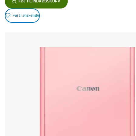
FØJ TIL INDKØBSKURV
Føj til ønskeliste