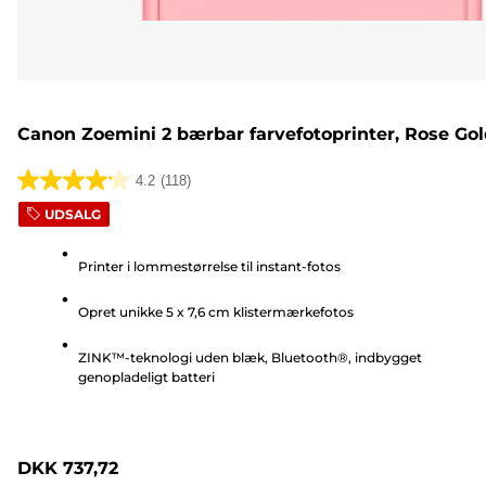
Canon Zoemini 2 bærbar farvefotoprinter, Rose Go
4.2
(118)
4.2
UDSALG
ud
af
Printer i lommestørrelse til instant-fotos
5
stjerner.
Opret unikke 5 x 7,6 cm klistermærkefotos
118
anmeldelser
ZINK™-teknologi uden blæk, Bluetooth®, indbygget
genopladeligt batteri
DKK 737,72