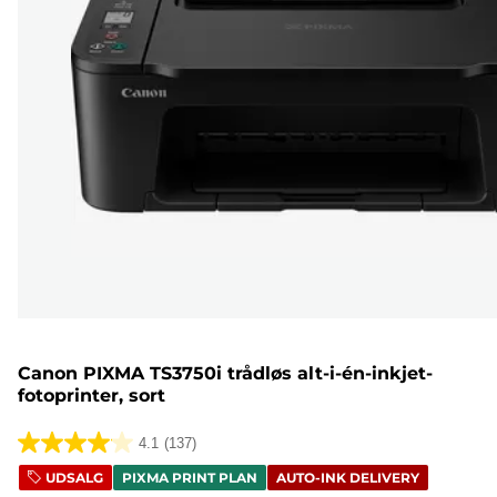
Canon PIXMA TS3750i trådløs alt-i-én-inkjet-
fotoprinter, sort
4.1
(137)
4.1
UDSALG
PIXMA PRINT PLAN
AUTO-INK DELIVERY
ud