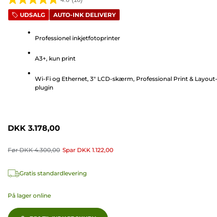
4.8
UDSALG
AUTO-INK DELIVERY
ud
af
Professionel inkjetfotoprinter
5
stjerner.
A3+, kun print
18
anmeldelser
Wi-Fi og Ethernet, 3" LCD-skærm, Professional Print & Layout
plugin
DKK 3.178,00
Før
DKK 4.300,00
Spar
DKK 1.122,00
Gratis standardlevering
På lager online