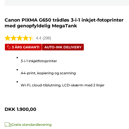
Canon PIXMA G650 trådløs 3-i-1 inkjet-fotoprinter
med genopfyldelig MegaTank
4.4
(298)
4.4
3 ÅRS GARANTI
AUTO-INK DELIVERY
ud
af
3-i-1 inkjetfotoprinter
5
stjerner.
A4-print, kopiering og scanning
298
anmeldelser
Wi-Fi, cloud-tilslutning, LCD-skærm med 2 linjer
DKK 1.900,00
Gratis standardlevering