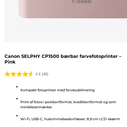
Canon SELPHY CP1500 bærbar farvefotoprinter –
Pink
4.6
(48)
4.6
ud
Kompakt fotoprinter med farvesublimering
af
5
Print af fotos i postkortformat, kreditkortformat og som
stjerner.
miniklistermærker
48
anmeldelser
Wi-Fi, USB-C, hukommelseskortlæser, 8,9 cm LCD-skærm