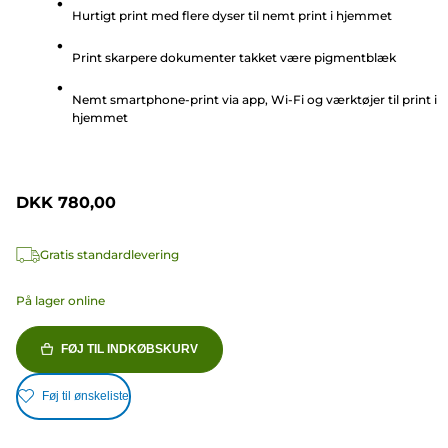
Hurtigt print med flere dyser til nemt print i hjemmet
5
stjerner.
Print skarpere dokumenter takket være pigmentblæk
14
anmeldelser
Nemt smartphone-print via app, Wi-Fi og værktøjer til print i
hjemmet
DKK 780,00
Gratis standardlevering
På lager online
FØJ TIL INDKØBSKURV
Føj til ønskeliste