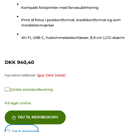
af
Kompakt fotoprinter med farvesublimering
5
stjerner.
Print af fotos i postkortformat, kreditkortformat og som
71
miniklistermærker
anmeldelser
Wi-Fi, USB-C, hukommelseskortlæser, 8,9 cm LCD-skærm
DKK 940,40
Før
DKK 1.090,00
Spar
DKK 149,60
Gratis standardlevering
På lager online
FØJ TIL INDKØBSKURV
Føj til ønskeliste