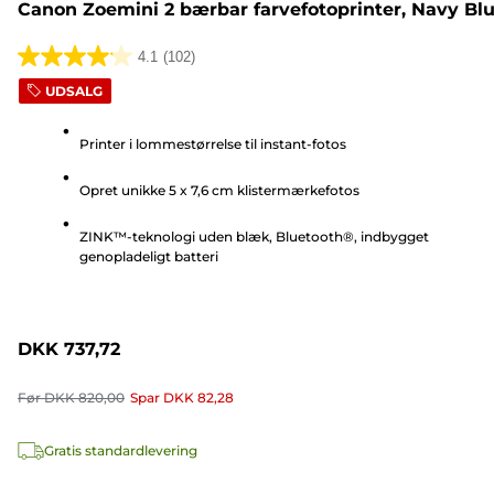
Canon Zoemini 2 bærbar farvefotoprinter, Navy Bl
4.1
(102)
4.1
UDSALG
ud
af
Printer i lommestørrelse til instant-fotos
5
stjerner.
Opret unikke 5 x 7,6 cm klistermærkefotos
102
anmeldelser
ZINK™-teknologi uden blæk, Bluetooth®, indbygget
genopladeligt batteri
DKK 737,72
Før
DKK 820,00
Spar
DKK 82,28
Gratis standardlevering