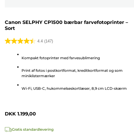
Canon SELPHY CP1500 bærbar farvefotoprinter –
Sort
4.4
(147)
4.4
ud
Kompakt fotoprinter med farvesublimering
af
5
Print af fotos i postkortformat, kreditkortformat og som
stjerner.
miniklistermærker
147
anmeldelser
Wi-Fi, USB-C, hukommelseskortlæser, 8,9 cm LCD-skærm
DKK 1.199,00
Gratis standardlevering