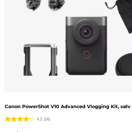
Canon PowerShot V10 Advanced Vlogging Kit, sølv
4.2
(16)
4.2
ud