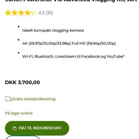
4.2
(35)
4.2
ud
Ideelt kompakt vlogging-kamera
af
5
4K (29,97p/25,00p/23,98p) Full HD (59,94p/50,00p)
stjerner.
35
Wi-Fi, Bluetooth, Livestream til Facebook og YouTube³
anmeldelser
DKK 3.700,00
Gratis standardlevering
På lager online
FØJ TIL INDKØBSKURV