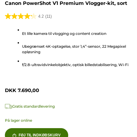
Canon PowerShot V1 Premium Vlogger-kit, sort
4.2
(11)
4.2
ud
Et lille kamera til vlogging og content creation
af
5
Ubegrænset 4K-optagelse, stor 1,4”-sensor, 22 Megapixel
stjerner.
opløsning
11
anmeldelser
f/2.8-ultravidvinkelobjektiv, optisk billedstabilisering, Wi-Fi
DKK 7.690,00
Gratis standardlevering
På lager online
FØJ TIL INDKØBSKURV