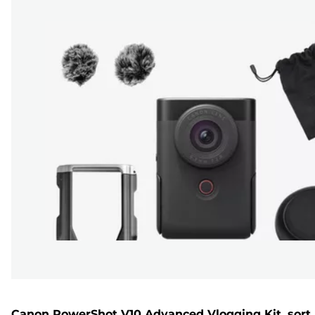
Canon PowerShot V10 Advanced Vlogging Kit, sort