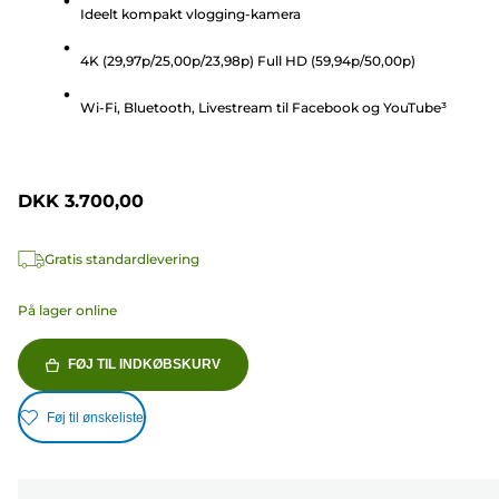
Ideelt kompakt vlogging-kamera
af
5
4K (29,97p/25,00p/23,98p) Full HD (59,94p/50,00p)
stjerner.
16
Wi-Fi, Bluetooth, Livestream til Facebook og YouTube³
anmeldelser
DKK 3.700,00
Gratis standardlevering
På lager online
FØJ TIL INDKØBSKURV
Føj til ønskeliste