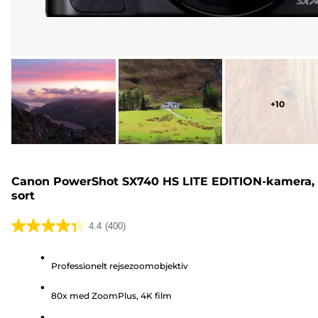
+
10
Canon PowerShot SX740 HS LITE EDITION-kamera,
sort
4.4
(400)
4.4
ud
Professionelt rejsezoomobjektiv
af
5
80x med ZoomPlus, 4K film
stjerner.