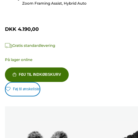
400
Zoom Framing Assist, Hybrid Auto
anmeldelser
DKK 4.190,00
Gratis standardlevering
På lager online
FØJ TIL INDKØBSKURV
Føj til ønskeliste