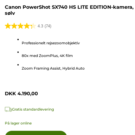
Canon PowerShot SX740 HS LITE EDITION-kamera,
sølv
4.3
(74)
4.3
ud
Professionelt rejsezoomobjektiv
af
5
80x med ZoomPlus, 4K film
stjerner.
74
Zoom Framing Assist, Hybrid Auto
anmeldelser
DKK 4.190,00
Gratis standardlevering
På lager online