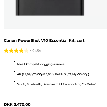
Canon PowerShot V10 Essential Kit, sort
4.0
(20)
4.0
ud
Ideelt kompakt vlogging-kamera
af
5
4K (29,97p/25,00p/23,98p) Full HD (59,94p/50,00p)
stjerner.
20
Wi-Fi, Bluetooth, Livestream til Facebook og YouTube³
anmeldelser
DKK 3.470,00