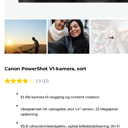
+
6
Canon PowerShot V1-kamera, sort
3.9
(12)
3.9
ud
Et lille kamera til vlogging og content creation
af
5
Ubegrænset 4K-optagelse, stor 1,4”-sensor, 22 Megapixel
stjerner.
opløsning
12
anmeldelser
f/2.8-ultravidvinkelobjektiv, optisk billedstabilisering, Wi-Fi