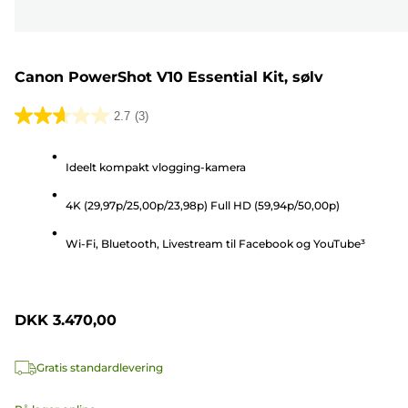
Canon PowerShot V10 Essential Kit, sølv
2.7
(3)
2.7
ud
Ideelt kompakt vlogging-kamera
af
5
4K (29,97p/25,00p/23,98p) Full HD (59,94p/50,00p)
stjerner.
3
Wi-Fi, Bluetooth, Livestream til Facebook og YouTube³
anmeldelser
DKK 3.470,00
Gratis standardlevering