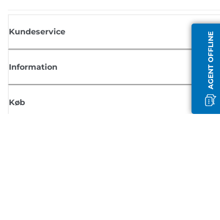
Kundeservice
AGENT OFFLINE
Information
Køb
Tilmeld dig Canons nyhedsbrev
Få regelmæssige e-mailopdateringer om nye produkter, nyttige tips og
tilbud
TILMELD DIG