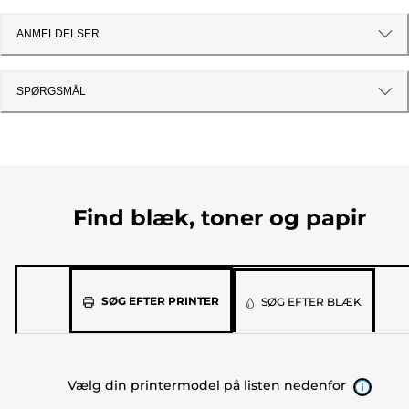
ANMELDELSER
SPØRGSMÅL
Find blæk, toner og papir
Vælg
SØG EFTER PRINTER
SØG EFTER BLÆK
din
printermodel
på
Vælg din printermodel på listen nedenfor
listen