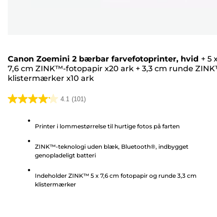
Canon Zoemini 2 bærbar farvefotoprinter, hvid
+
5 
7,6 cm ZINK™-fotopapir x20 ark
+
3,3 cm runde ZIN
klistermærker x10 ark
4.1
(101)
4.1
ud
Printer i lommestørrelse til hurtige fotos på farten
af
5
ZINK™-teknologi uden blæk, Bluetooth®, indbygget
stjerner.
genopladeligt batteri
101
anmeldelser
Indeholder ZINK™ 5 x 7,6 cm fotopapir og runde 3,3 cm
klistermærker