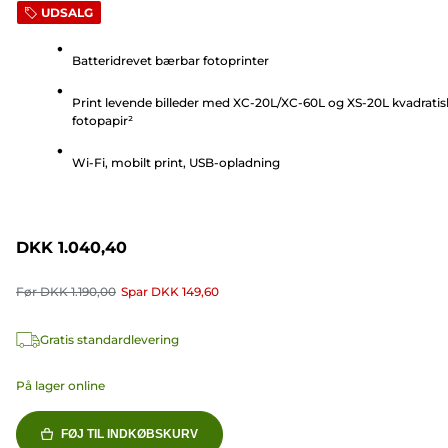
UDSALG
ud
af
Batteridrevet bærbar fotoprinter
5
stjerner.
Print levende billeder med XC-20L/XC-60L og XS-20L kvadratis
21
fotopapir²
anmeldelser
Wi-Fi, mobilt print, USB-opladning
DKK 1.040,40
Før
DKK 1.190,00
Spar
DKK 149,60
Gratis standardlevering
På lager online
FØJ TIL INDKØBSKURV