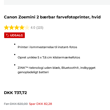
Canon Zoemini 2 bærbar farvefotoprinter, hvid
4.0
(115)
4.0
UDSALG
ud
af
Printer i lommestørrelse til instant-fotos
5
stjerner.
Opret unikke 5 x 7,6 cm klistermærkefotos
115
anmeldelser
ZINK™-teknologi uden blæk, Bluetooth®, indbygget
genopladeligt batteri
DKK 737,72
Før
DKK 820,00
Spar
DKK 82,28