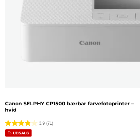
Canon SELPHY CP1500 bærbar farvefotoprinter –
hvid
3.9
(71)
3.9
UDSALG
ud