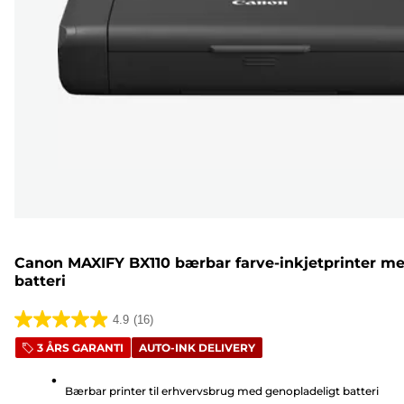
Canon MAXIFY BX110 bærbar farve-inkjetprinter m
batteri
4.9
(16)
4.9
3 ÅRS GARANTI
AUTO-INK DELIVERY
ud
af
Bærbar printer til erhvervsbrug med genopladeligt batteri
5