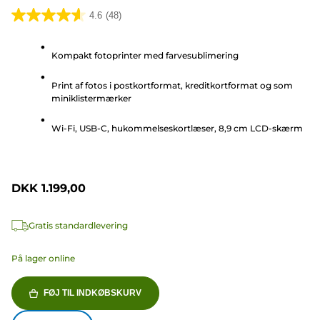
4.6
(48)
4.6
ud
Kompakt fotoprinter med farvesublimering
af
5
Print af fotos i postkortformat, kreditkortformat og som
stjerner.
miniklistermærker
48
anmeldelser
Wi-Fi, USB-C, hukommelseskortlæser, 8,9 cm LCD-skærm
DKK 1.199,00
Gratis standardlevering
På lager online
FØJ TIL INDKØBSKURV