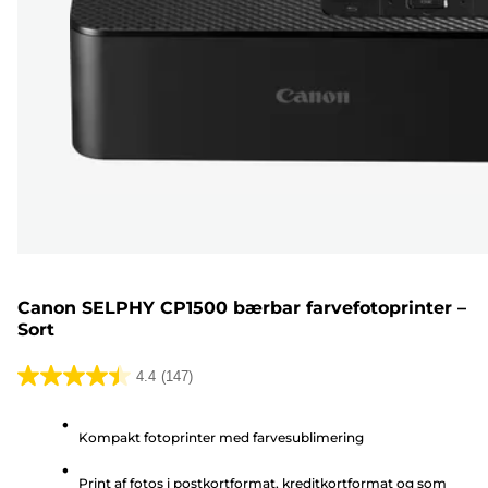
Canon SELPHY CP1500 bærbar farvefotoprinter –
Sort
4.4
(147)
4.4
ud
Kompakt fotoprinter med farvesublimering
af
5
Print af fotos i postkortformat, kreditkortformat og som