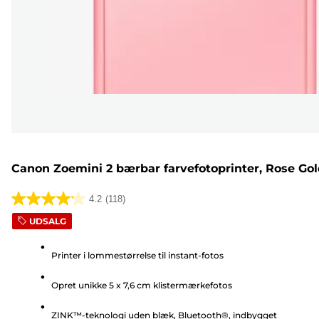
Canon Zoemini 2 bærbar farvefotoprinter, Rose Go
4.2
(118)
4.2
UDSALG
ud
af
Printer i lommestørrelse til instant-fotos
5
stjerner.
Opret unikke 5 x 7,6 cm klistermærkefotos
118
anmeldelser
ZINK™-teknologi uden blæk, Bluetooth®, indbygget