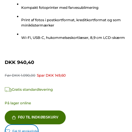
af
Kompakt fotoprinter med farvesublimering
5
stjerner.
Print af fotos i postkortformat, kreditkortformat og som
71
miniklistermærker
anmeldelser
Wi-Fi, USB-C, hukommelseskortlæser, 8,9 cm LCD-skærm
DKK 940,40
Før
DKK 1.090,00
Spar
DKK 149,60
Gratis standardlevering
På lager online
FØJ TIL INDKØBSKURV
Føj til ønskeliste