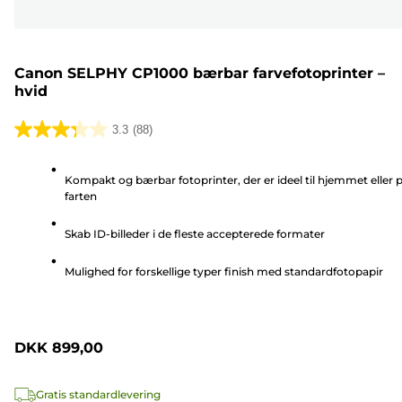
Canon SELPHY CP1000 bærbar farvefotoprinter –
hvid
3.3
(88)
3.3
ud
Kompakt og bærbar fotoprinter, der er ideel til hjemmet eller 
af
farten
5
stjerner.
Skab ID-billeder i de fleste accepterede formater
88
anmeldelser
Mulighed for forskellige typer finish med standardfotopapir
DKK 899,00
Gratis standardlevering