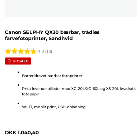
Canon SELPHY QX20 bærbar, trådløs
farvefotoprinter, Sandhvid
4.8
(10)
4.8
UDSALG
ud
af
Batteridrevet bærbar fotoprinter
5
stjerner.
Print levende billeder med XC-20L/XC-60L og XS-20L kvadratis
10
fotopapir²
anmeldelser
Wi-Fi, mobilt print, USB-opladning
DKK 1.040,40