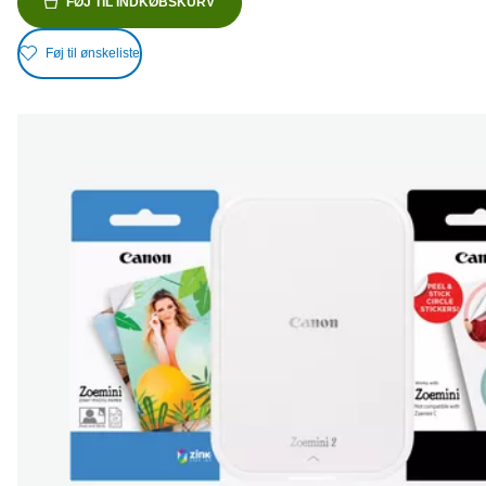
FØJ TIL INDKØBSKURV
Føj til ønskeliste