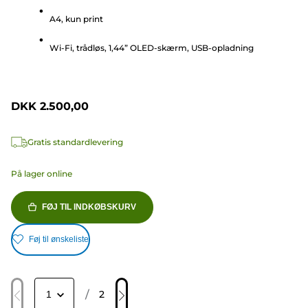
stjerner.
A4, kun print
16
anmeldelser
Wi-Fi, trådløs, 1,44” OLED-skærm, USB-opladning
DKK 2.500,00
Gratis standardlevering
På lager online
FØJ TIL INDKØBSKURV
Føj til ønskeliste
/
2