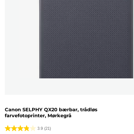
Canon SELPHY QX20 bærbar, trådløs
farvefotoprinter, Mørkegrå
3.9
(21)
3.9