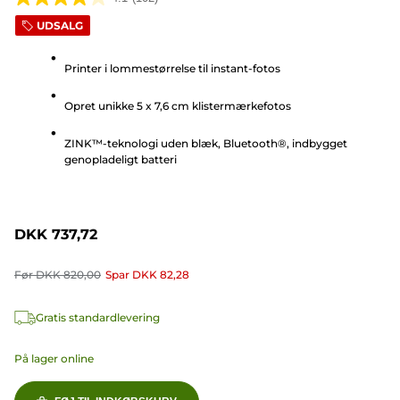
4.1
UDSALG
ud
af
Printer i lommestørrelse til instant-fotos
5
stjerner.
Opret unikke 5 x 7,6 cm klistermærkefotos
102
anmeldelser
ZINK™-teknologi uden blæk, Bluetooth®, indbygget
genopladeligt batteri
DKK 737,72
Før
DKK 820,00
Spar
DKK 82,28
Gratis standardlevering
På lager online