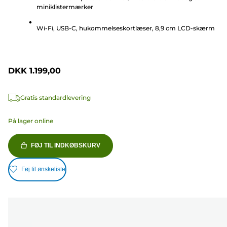
stjerner.
miniklistermærker
147
anmeldelser
Wi-Fi, USB-C, hukommelseskortlæser, 8,9 cm LCD-skærm
DKK 1.199,00
Gratis standardlevering
På lager online
FØJ TIL INDKØBSKURV
Føj til ønskeliste