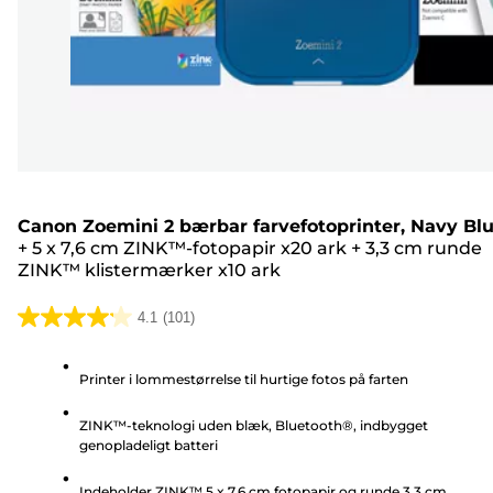
Canon Zoemini 2 bærbar farvefotoprinter, Navy Bl
+
5 x 7,6 cm ZINK™-fotopapir x20 ark
+
3,3 cm runde
ZINK™ klistermærker x10 ark
4.1
(101)
4.1
ud
Printer i lommestørrelse til hurtige fotos på farten
af
5
ZINK™-teknologi uden blæk, Bluetooth®, indbygget
stjerner.
genopladeligt batteri
101
anmeldelser
Indeholder ZINK™ 5 x 7,6 cm fotopapir og runde 3,3 cm