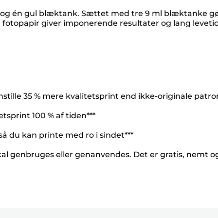
og én gul blæktank. Sættet med tre 9 ml blæktanke g
topapir giver imponerende resultater og lang levetid
ille 35 % mere kvalitetsprint end ikke-originale patro
tsprint 100 % af tiden***
så du kan printe med ro i sindet***
kal genbruges eller genanvendes. Det er gratis, nemt 