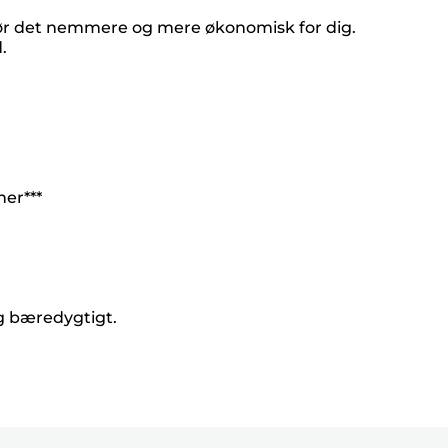
ør det nemmere og mere økonomisk for dig.
.
ner***
og bæredygtigt.