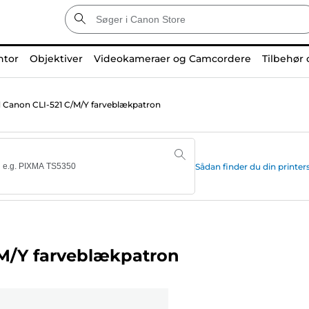
ntor
Objektiver
Videokameraer og Camcordere
Tilbehør 
 Canon CLI-521 C/M/Y farveblækpatron
Sådan finder du din print
M/Y farveblækpatron