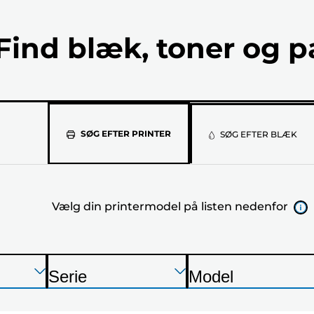
Find blæk, toner og p
Vælg
SØG EFTER PRINTER
SØG EFTER BLÆK
din
printermod
Vælg din printermodel på listen nedenfor
på
listen
nedenfor
Tryk
Tryk
Tryk
Serie
Model
Enter
Enter
Enter
P
P
for
for
for