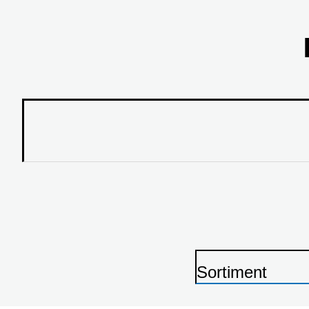
Sortiment
P