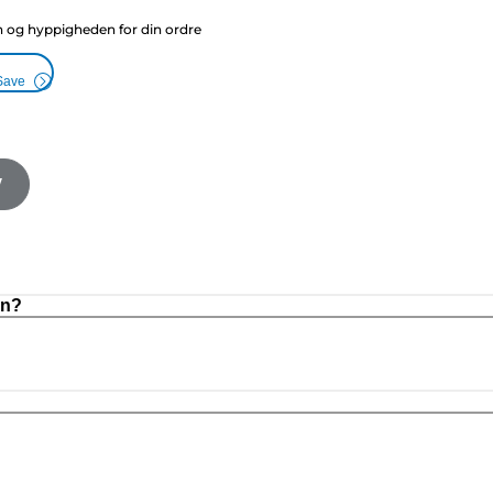
g hyppigheden for din ordre
Save
V
on?