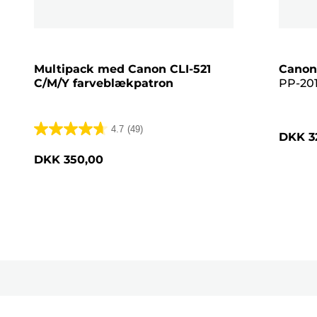
Multipack med Canon CLI-521
Canon
C/M/Y farveblækpatron
PP-201
Glossy 
pink
4.7
(49)
DKK 3
4.7
ud
DKK 350,00
af
5
stjerner.
49
anmeldelser