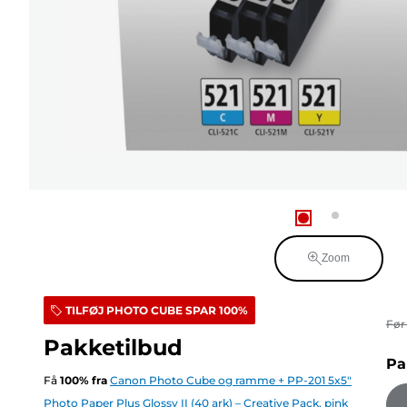
Zoom
TILFØJ PHOTO CUBE SPAR 100%
Fø
Pakketilbud
Pa
Få
100
%
fra
Canon Photo Cube og ramme + PP-201 5x5"
Photo Paper Plus Glossy II (40 ark) – Creative Pack, pink