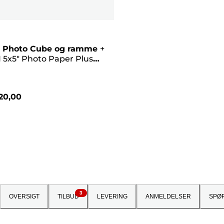
 Photo Cube og ramme
+
 5x5" Photo Paper Plus
II (40 ark) – Creative Pack,
20,00
3
OVERSIGT
TILBUD
LEVERING
ANMELDELSER
SPØ