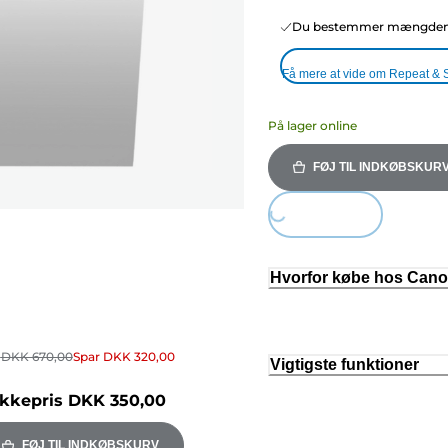
Du bestemmer mængden o
Få mere at vide om Repeat & 
På lager online
FØJ TIL INDKØBSKUR
Loading...
Hvorfor købe hos Can
r
DKK 670,00
Spar
DKK 320,00
Vigtigste funktioner
kkepris
DKK 350,00
FØJ TIL INDKØBSKURV