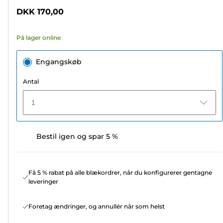
5
DKK 170,00
stjerner.
341
På lager online
anmeldelser
Engangskøb
Antal
1
Bestil igen og spar 5 %
Få 5 % rabat på alle blækordrer, når du konfigurerer gentagne
leveringer
Foretag ændringer, og annullér når som helst