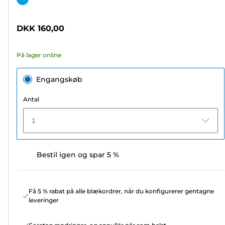
af
5
DKK 160,00
stjerner.
242
På lager online
anmeldelser
Engangskøb
Antal
1
Bestil igen og spar 5 %
Få 5 % rabat på alle blækordrer, når du konfigurerer gentagne
leveringer