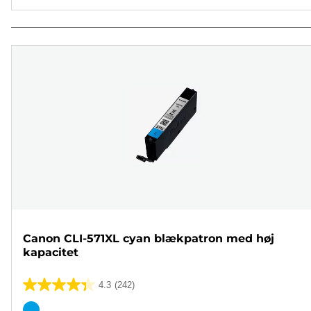
Canon CLI-571XL cyan blækpatron med høj
kapacitet
4.3
(242)
4.3
ud
Farvepatron