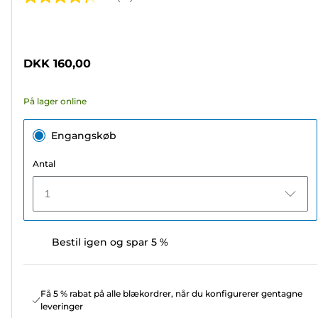
4.3
ud
Farvepatron
af
5
DKK 160,00
stjerner.
60
På lager online
anmeldelser
Engangskøb
Antal
1
Bestil igen og spar 5 %
Få 5 % rabat på alle blækordrer, når du konfigurerer gentagne
leveringer