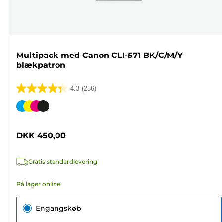
Multipack med Canon CLI-571 BK/C/M/Y
blækpatron
4.3
(256)
4.3
ud
Farvepatron
af
5
DKK 450,00
stjerner.
256
Gratis standardlevering
anmeldelser
På lager online
Engangskøb