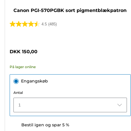
Canon PGI-570PGBK sort pigmentblækpatron
4.5
(485)
4.5
ud
Farvepatron
af
5
DKK 150,00
stjerner.
485
På lager online
anmeldelser
Engangskøb
Antal
1
Bestil igen og spar 5 %