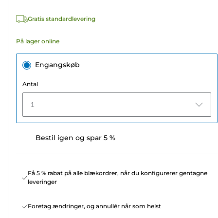
525
Gratis standardlevering
anmeldelser
På lager online
Engangskøb
Antal
1
Bestil igen og spar 5 %
Få 5 % rabat på alle blækordrer, når du konfigurerer gentagne
leveringer
Foretag ændringer, og annullér når som helst