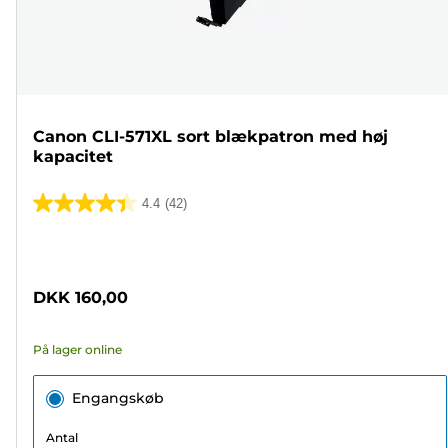
Canon CLI-571XL sort blækpatron med høj
kapacitet
4.4
(42)
4.4
ud
Farvepatron
af
5
DKK 160,00
stjerner.
42
På lager online
anmeldelser
Engangskøb
Antal