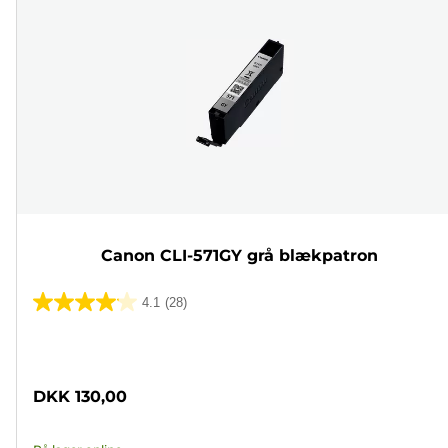
Canon CLI-571GY grå blækpatron
4.1
(28)
4.1
ud
Farvepatron
af
5
DKK 130,00
stjerner.
28