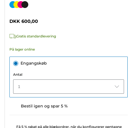
ud
Farvepatron
af
5
DKK 600,00
stjerner.
239
Gratis standardlevering
anmeldelser
På lager online
Engangskøb
Antal
1
Bestil igen og spar 5 %
Få 5 % rabat på alle blækordrer, når du konfigurerer gentagne