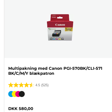
Multipakning med Canon PGI-570BK/CLI-571
BK/C/M/Y blækpatron
4.5
(525)
4.5
ud
Farvepatron
af
5
DKK 580,00
stjerner.