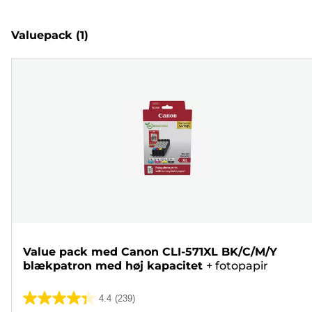
Valuepack
(1)
Value pack med Canon CLI-571XL BK/C/M/Y
blækpatron med høj kapacitet
+
fotopapir
4.4
(239)
4.4