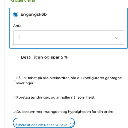
På lager online
anmeldelser
Engangskøb
Antal
1
Bestil igen og spar 5 %
Få 5 % rabat på alle blækordrer, når du konfigurerer gentagne
leveringer
Foretag ændringer, og annullér når som helst
Du bestemmer mængden og hyppigheden for din ordre
Få mere at vide om Repeat & Save