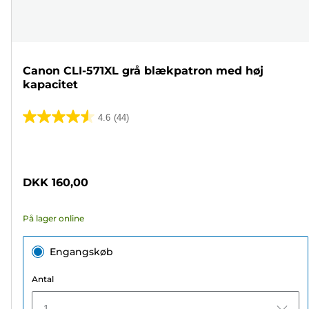
Canon CLI-571XL grå blækpatron med høj
kapacitet
4.6
(44)
4.6
ud
Farvepatron
af
5
DKK 160,00
stjerner.
44
På lager online
anmeldelser
Engangskøb
Antal
1