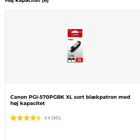
Høj kapacitet
(6)
Canon PGI-570PGBK XL sort blækpatron med
høj kapacitet
4.4
(341)
4.4
ud
Farvepatron
af