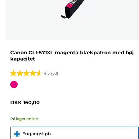
Canon CLI-571XL magenta blækpatron med høj
kapacitet
4.6
(63)
4.6
ud
Farvepatron
af
5
DKK 160,00
stjerner.
63
På lager online
anmeldelser
Engangskøb