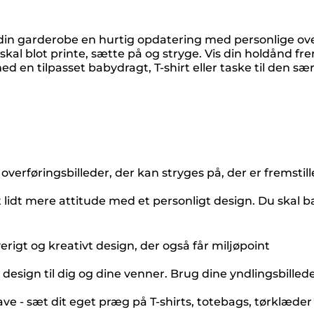
 din garderobe en hurtig opdatering med personlige over
skal blot printe, sætte på og stryge. Vis din holdånd fr
 en tilpasset babydragt, T-shirt eller taske til den sær
verføringsbilleder, der kan stryges på, der er fremstille
 lidt mere attitude med et personligt design. Du skal bar
igt og kreativt design, der også får miljøpoint
ign til dig og dine venner. Brug dine yndlingsbilleder e
ve - sæt dit eget præg på T-shirts, totebags, tørklæder 