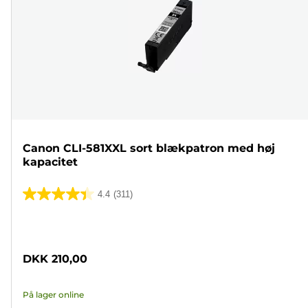
Canon CLI-581XXL sort blækpatron med høj
kapacitet
4.4
(311)
4.4
ud
Farvepatron
af
5
DKK 210,00
stjerner.
311
På lager online
anmeldelser