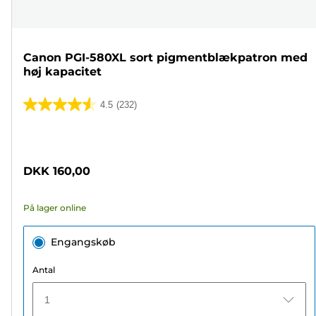
Canon PGI-580XL sort pigmentblækpatron med
høj kapacitet
4.5
(232)
4.5
ud
Farvepatron
af
5
DKK 160,00
stjerner.
232
På lager online
anmeldelser
Engangskøb
Antal
1