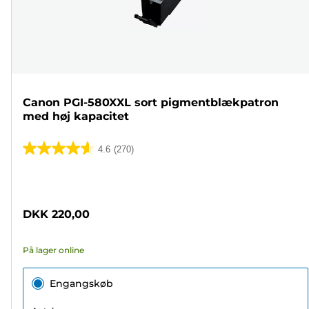
Canon PGI-580XXL sort pigmentblækpatron
med høj kapacitet
4.6
(270)
4.6
ud
Farvepatron
af
5
DKK 220,00
stjerner.
270
På lager online
anmeldelser
Engangskøb