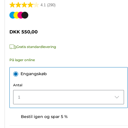
4.1
(290)
4.1
ud
Farvepatron
af
5
DKK 550,00
stjerner.
290
Gratis standardlevering
anmeldelser
På lager online
Engangskøb
Antal
1
Bestil igen og spar 5 %