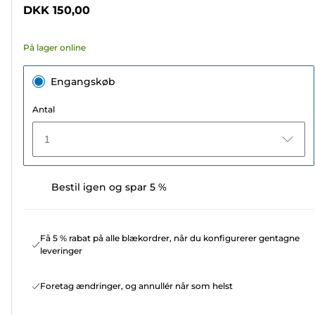
5
DKK 150,00
stjerner.
72
På lager online
anmeldelser
Engangskøb
Antal
1
Bestil igen og spar 5 %
Få 5 % rabat på alle blækordrer, når du konfigurerer gentagne
leveringer
Foretag ændringer, og annullér når som helst