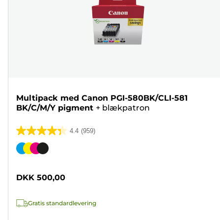
Multipack med Canon PGI-580BK/CLI-581
BK/C/M/Y pigment
+
blækpatron
4.4
(959)
4.4
ud
Farvepatron
af
5
DKK 500,00
stjerner.
959
Gratis standardlevering
anmeldelser