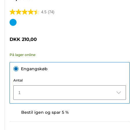
4.5
(74)
4.5
ud
Farvepatron
af
5
DKK 210,00
stjerner.
74
På lager online
anmeldelser
Engangskøb
Antal
1
Bestil igen og spar 5 %