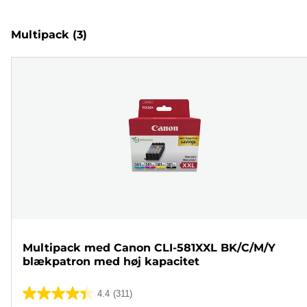
Multipack
(3)
Multipack med Canon CLI-581XXL BK/C/M/Y
blækpatron med høj kapacitet
4.4
(311)
4.4