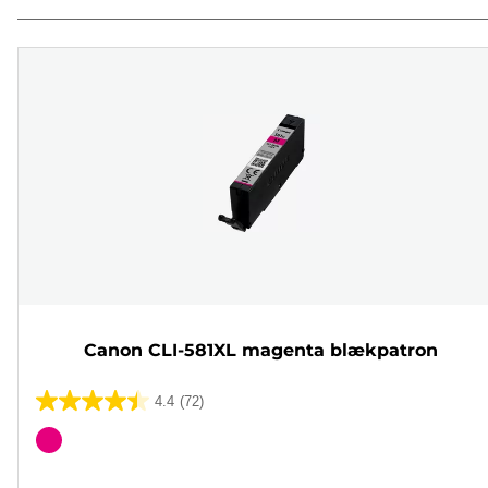
Canon CLI-581XL magenta blækpatron
4.4
(72)
4.4
ud
Farvepatron
af