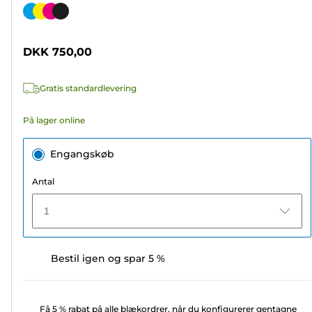
ud
Farvepatron
af
5
DKK 750,00
stjerner.
311
Gratis standardlevering
anmeldelser
På lager online
Engangskøb
Antal
1
Bestil igen og spar 5 %
Få 5 % rabat på alle blækordrer, når du konfigurerer gentagne