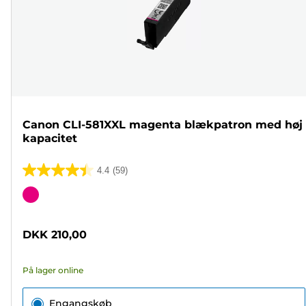
Canon CLI-581XXL magenta blækpatron med høj
kapacitet
4.4
(59)
4.4
ud
Farvepatron
af
5
DKK 210,00
stjerner.
59
På lager online
anmeldelser
Engangskøb