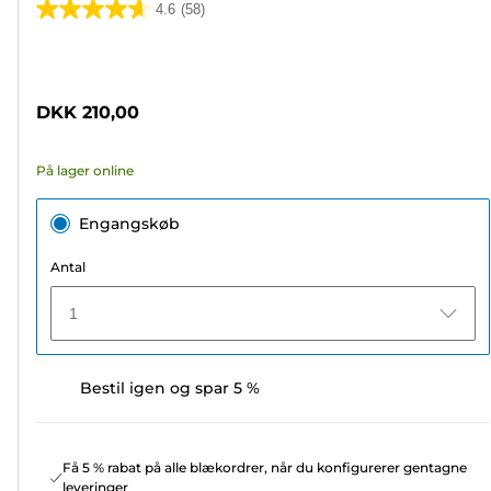
4.6
(58)
4.6
ud
Farvepatron
af
5
DKK 210,00
stjerner.
58
På lager online
anmeldelser
Engangskøb
Antal
1
Bestil igen og spar 5 %
Få 5 % rabat på alle blækordrer, når du konfigurerer gentagne
leveringer