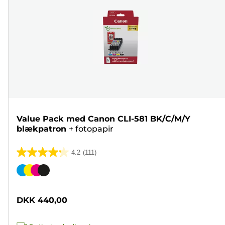
Value Pack med Canon CLI-581 BK/C/M/Y
blækpatron
+
fotopapir
4.2
(111)
4.2
ud
Farvepatron
af
5
DKK 440,00
stjerner.
111