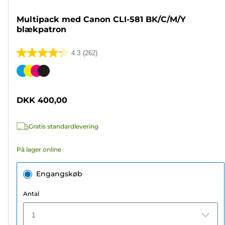
Multipack med Canon CLI-581 BK/C/M/Y
blækpatron
4.3
(262)
4.3
ud
Farvepatron
af
5
DKK 400,00
stjerner.
262
Gratis standardlevering
anmeldelser
På lager online
Engangskøb
Antal
1