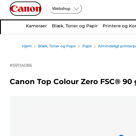
Webshop
Kameraer
Blæk, Toner og Papir
Printere og Ko
Hjem
Blæk, Toner og Papir
Papir
Almindeligt printerp
#
5911A086
Canon Top Colour Zero FSC® 90 g