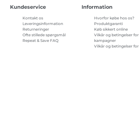
Kundeservice
Information
Kontakt os
Hvorfor købe hos os?
Leveringsinformation
Produktgaranti
Returneringer
Køb sikkert online
Ofte stillede spørgsmål
Vilkår og betingelser for
Repeat & Save FAQ
kampagner
Vilkår og betingelser for
abonnement på
printerblæk
Site Map
Handelsbetingelser
Fortrolighedspolitik
Oplysninge