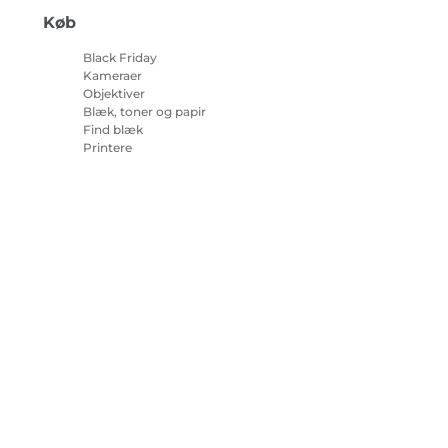
Køb
Black Friday
Kameraer
Objektiver
Blæk, toner og papir
Find blæk
Printere
Camcordere
Tilbehør og merchandise
Bestsellere
r om cookies
Cookie-indstillinger