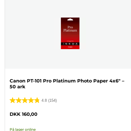
Canon PT-101 Pro Platinum Photo Paper 4x6" –
50 ark
4.8
(154)
4.8
ud
DKK 160,00
af
5
På lager online