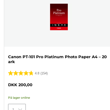
Canon PT-101 Pro Platinum Photo Paper A4 – 20
ark
4.8
(154)
4.8
ud
DKK 200,00
af
5
På lager online
stjerner.
154
1