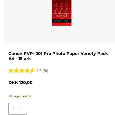
Canon PVP- 201 Pro Photo Paper Variety Pack
A4 - 15 ark
4.7
(79)
4.7
ud
DKK 120,00
af
5
På lager online
stjerner.
79
1
anmeldelser