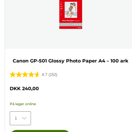
Canon GP-501 Glossy Photo Paper A4 – 100 ark
4.7
(152)
4.7
ud
DKK 240,00
af
5
På lager online
stjerner.
152
1
anmeldelser