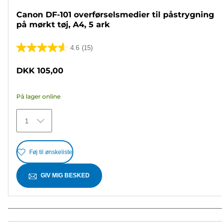
Canon DF-101 overførselsmedier til påstrygning
på mørkt tøj, A4, 5 ark
4.6
(15)
4.6
ud
DKK 105,00
af
5
På lager online
stjerner.
15
1
anmeldelser
Føj til ønskeliste
GIV MIG BESKED