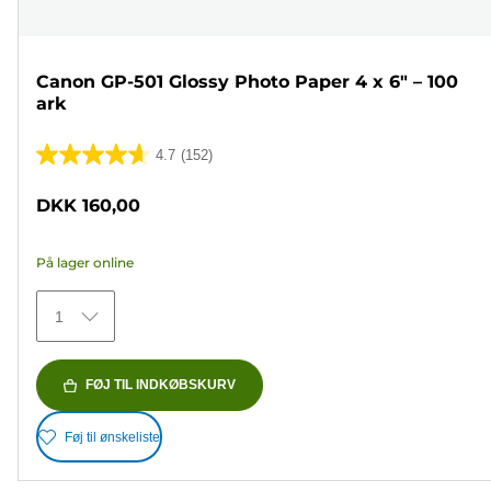
Canon GP-501 Glossy Photo Paper 4 x 6" – 100
ark
4.7
(152)
4.7
ud
DKK 160,00
af
5
På lager online
stjerner.
152
1
anmeldelser
FØJ TIL INDKØBSKURV
Føj til ønskeliste