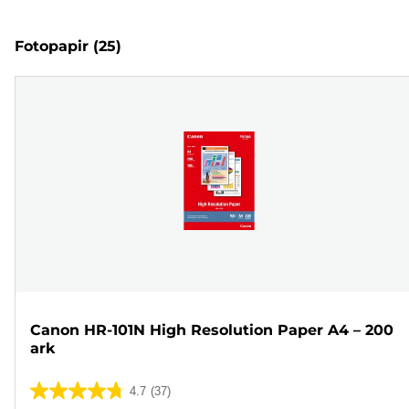
Fotopapir
(25)
Canon HR-101N High Resolution Paper A4 – 200
ark
4.7
(37)
4.7