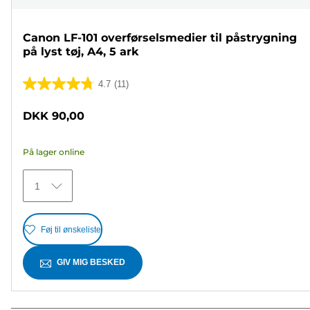
Canon LF-101 overførselsmedier til påstrygning
på lyst tøj, A4, 5 ark
4.7
(11)
4.7
ud
DKK 90,00
af
5
På lager online
stjerner.
11
1
anmeldelser
Føj til ønskeliste
GIV MIG BESKED