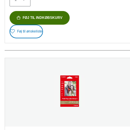
anmeldelser
FØJ TIL INDKØBSKURV
Føj til ønskeliste