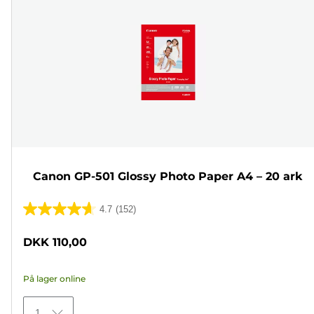
Canon GP-501 Glossy Photo Paper A4 – 20 ark
4.7
(152)
4.7
ud
DKK 110,00
af
5
På lager online
stjerner.
152
1