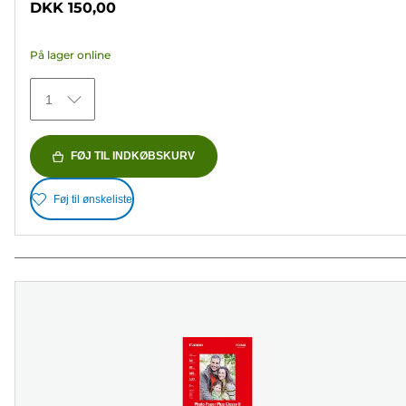
DKK 150,00
af
5
På lager online
stjerner.
74
1
anmeldelser
FØJ TIL INDKØBSKURV
Føj til ønskeliste