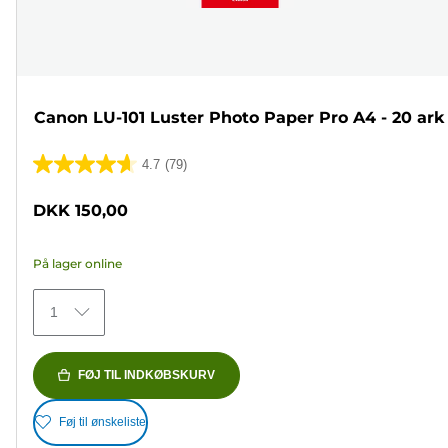
Canon LU-101 Luster Photo Paper Pro A4 - 20 ark
4.7
(79)
4.7
ud
DKK 150,00
af
5
På lager online
stjerner.
79
1
anmeldelser
FØJ TIL INDKØBSKURV
Føj til ønskeliste