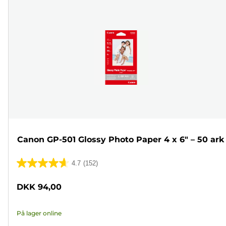
Canon GP-501 Glossy Photo Paper 4 x 6" – 50 ark
4.7
(152)
4.7
ud
DKK 94,00
af
5
På lager online
stjerner.