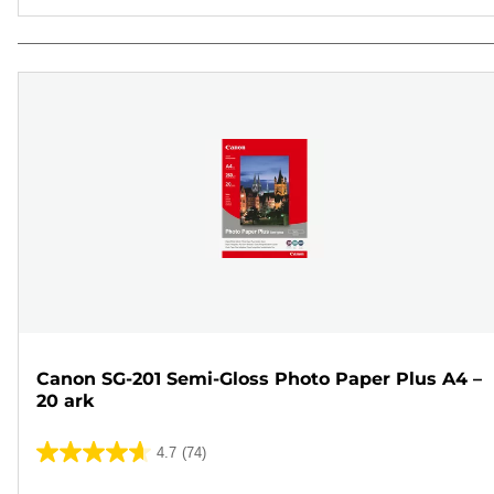
Canon SG-201 Semi-Gloss Photo Paper Plus A4 –
20 ark
4.7
(74)
4.7
ud