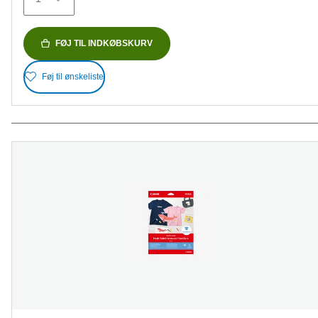
anmeldelser
FØJ TIL INDKØBSKURV
Føj til ønskeliste