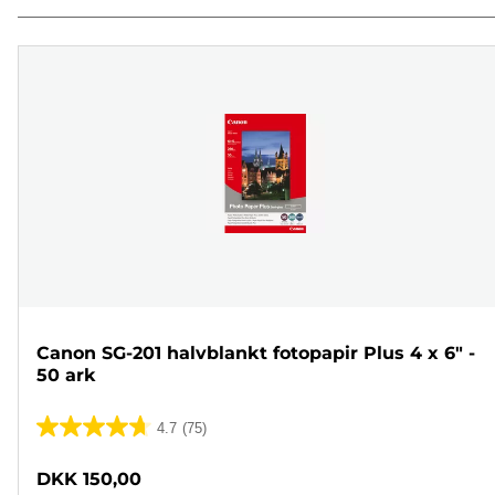
Canon SG-201 halvblankt fotopapir Plus 4 x 6" -
50 ark
4.7
(75)
4.7
ud
DKK 150,00
af