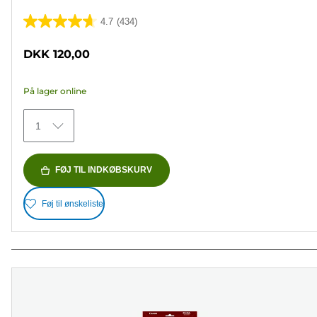
4.7
(434)
4.7
ud
DKK 120,00
af
5
På lager online
stjerner.
434
1
anmeldelser
FØJ TIL INDKØBSKURV
Føj til ønskeliste