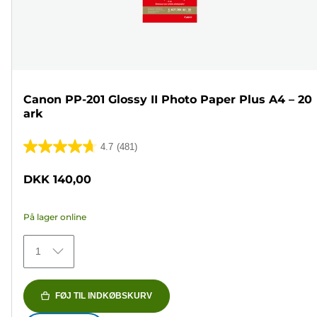
Canon PP-201 Glossy II Photo Paper Plus A4 – 20
ark
4.7
(481)
4.7
ud
DKK 140,00
af
5
På lager online
stjerner.
481
1
anmeldelser
FØJ TIL INDKØBSKURV