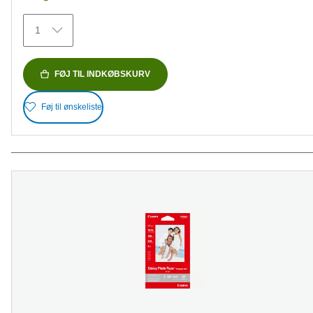
stjerner.
154
1
anmeldelser
FØJ TIL INDKØBSKURV
Føj til ønskeliste