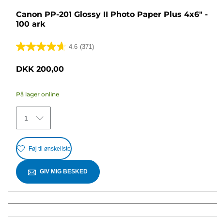
Canon PP-201 Glossy II Photo Paper Plus 4x6" -
100 ark
4.6
(371)
4.6
ud
DKK 200,00
af
5
På lager online
stjerner.
371
1
anmeldelser
Føj til ønskeliste
GIV MIG BESKED