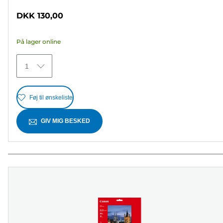
ud
DKK 130,00
af
5
På lager online
stjerner.
30
1
anmeldelser
Føj til ønskeliste
GIV MIG BESKED