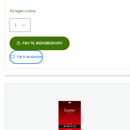
5
På lager online
stjerner.
75
1
anmeldelser
FØJ TIL INDKØBSKURV
Føj til ønskeliste