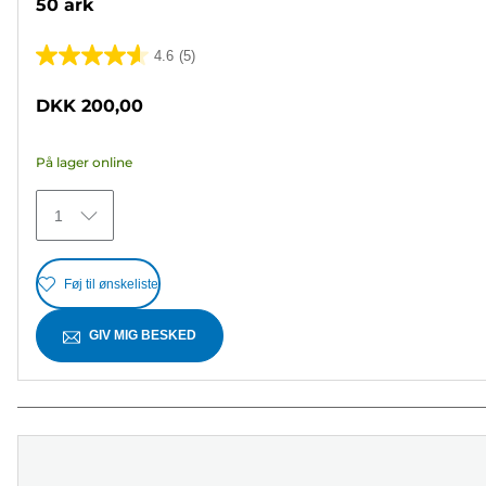
50 ark
4.6
(5)
4.6
ud
DKK 200,00
af
5
På lager online
stjerner.
5
1
anmeldelser
Føj til ønskeliste
GIV MIG BESKED