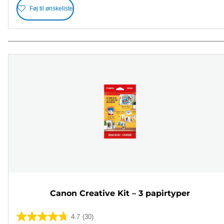
Føj til ønskeliste
Canon Creative Kit – 3 papirtyper
4.7
(30)
4.7