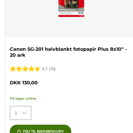
Canon SG-201 halvblankt fotopapir Plus 8x10" -
20 ark
4.7
(70)
4.7
ud
DKK 130,00
af
5
På lager online
stjerner.
70
1
anmeldelser
FØJ TIL INDKØBSKURV