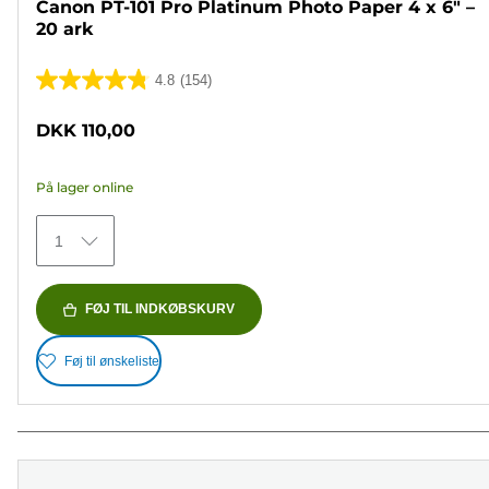
Canon PT-101 Pro Platinum Photo Paper 4 x 6" –
20 ark
4.8
(154)
4.8
ud
DKK 110,00
af
5
På lager online
stjerner.
154
1
anmeldelser
FØJ TIL INDKØBSKURV
Føj til ønskeliste