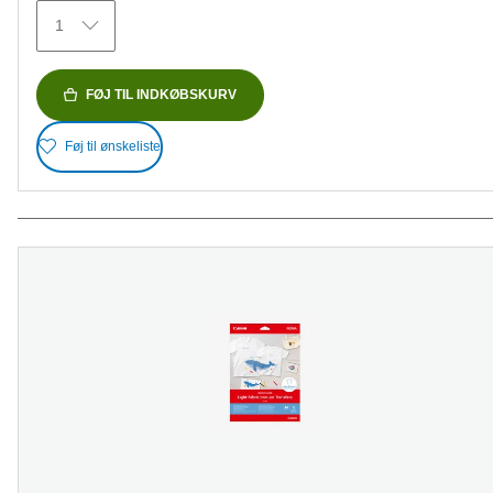
152
1
anmeldelser
FØJ TIL INDKØBSKURV
Føj til ønskeliste