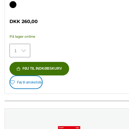
ud
Farvepatron
af
5
DKK 260,00
stjerner.
37
På lager online
anmeldelser
1
FØJ TIL INDKØBSKURV
Føj til ønskeliste