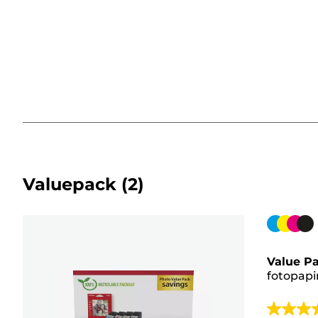
Valuepack
(2)
Farvepa
Value P
fotopapi
4.1