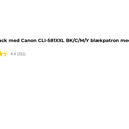
tron
ack med Canon CLI-581XXL BK/C/M/Y blækpatron med
4.4
(311)
lser