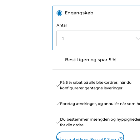
Engangskøb
Antal
1
Bestil igen og spar 5 %
Få 5 % rabat på alle blækordrer, når du
konfigurerer gentagne leveringer
Foretag ændringer, og annullér når som he
Du bestemmer mængden og hyppighede
for din ordre
Få mere at vide om Repeat & Save