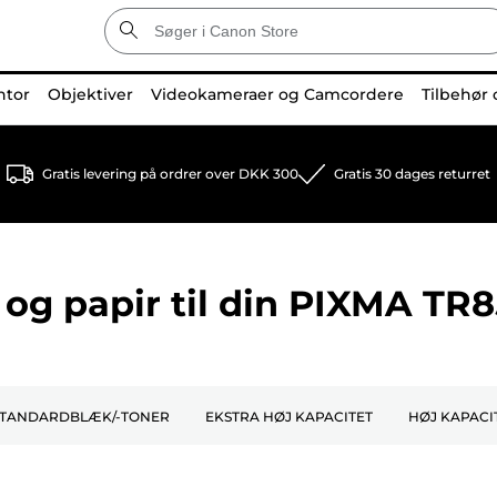
ntor
Objektiver
Videokameraer og Camcordere
Tilbehør 
Gratis levering på ordrer over DKK 300
Gratis 30 dages returret
og papir til din
PIXMA TR8
TANDARDBLÆK/-TONER
EKSTRA HØJ KAPACITET
HØJ KAPACI