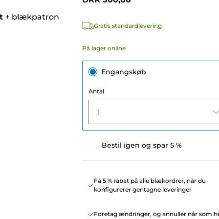
t
+
blækpatron
Gratis standardlevering
På lager online
Engangskøb
Antal
1
Bestil igen og spar 5 %
Få 5 % rabat på alle blækordrer, når du
konfigurerer gentagne leveringer
Foretag ændringer, og annullér når som he