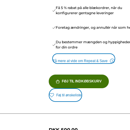
Få 5 % rabat på alle blækordrer, når du
konfigurerer gentagne leveringer
Foretag ændringer, og annullér når som he
Du bestemmer mængden og hyppighede
for din ordre
Få mere at vide om Repeat & Save
FØJ TIL INDKØBSKURV
Føj til ønskeliste
DKK 500,00