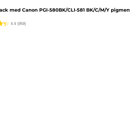
ack med Canon PGI-580BK/CLI-581 BK/C/M/Y pigmen
4.4
(959)
lser