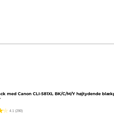
tron
ack med Canon CLI-581XL BK/C/M/Y højtydende blæk
r
4.1
(290)