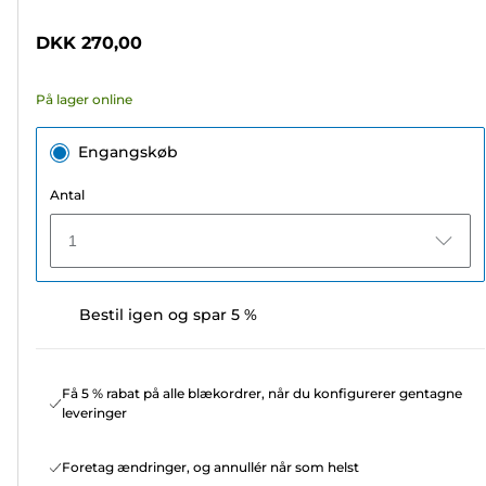
af
5
DKK 270,00
stjerner.
64
På lager online
anmeldelser
Engangskøb
Antal
1
Bestil igen og spar 5 %
Få 5 % rabat på alle blækordrer, når du konfigurerer gentagne
leveringer
Foretag ændringer, og annullér når som helst