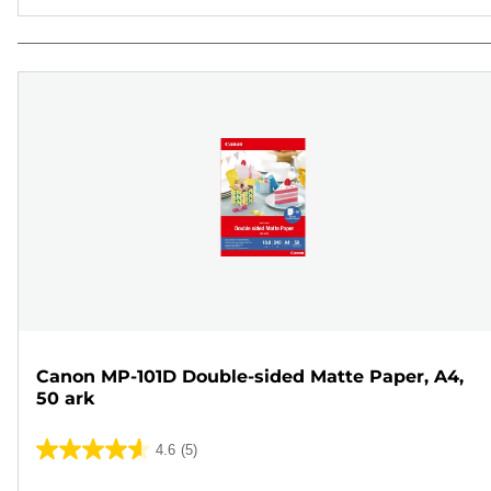
Canon MP-101D Double-sided Matte Paper, A4,
50 ark
4.6
(5)
4.6
ud