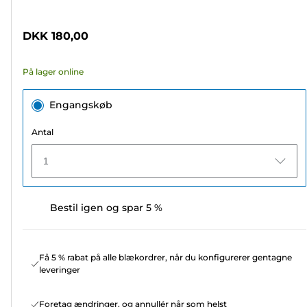
af
5
DKK 180,00
stjerner.
47
På lager online
anmeldelser
Engangskøb
Antal
1
Bestil igen og spar 5 %
Få 5 % rabat på alle blækordrer, når du konfigurerer gentagne
leveringer
Foretag ændringer, og annullér når som helst