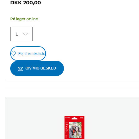
DKK 200,00
af
5
På lager online
stjerner.
5
1
anmeldelser
Føj til ønskeliste
GIV MIG BESKED