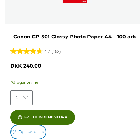
Canon GP-501 Glossy Photo Paper A4 – 100 ark
4.7
(152)
4.7
ud
DKK 240,00
af
5
På lager online
stjerner.
152
1
anmeldelser
FØJ TIL INDKØBSKURV
Føj til ønskeliste