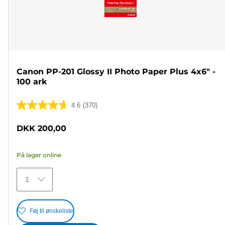
Canon PP-201 Glossy II Photo Paper Plus 4x6" -
100 ark
4.6
(370)
4.6
ud
DKK 200,00
af
5
På lager online
stjerner.
370
1
anmeldelser
Føj til ønskeliste