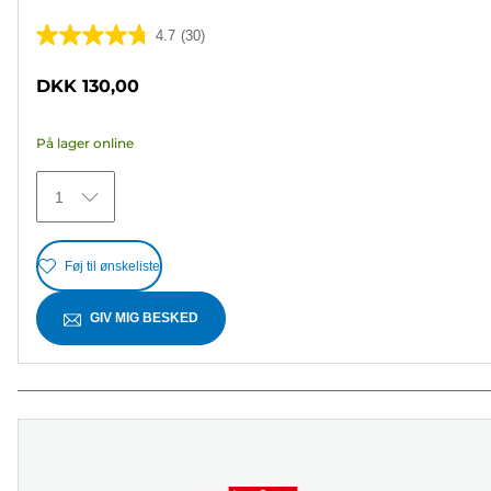
4.7
(30)
4.7
ud
DKK 130,00
af
5
På lager online
stjerner.
30
1
anmeldelser
Føj til ønskeliste
GIV MIG BESKED