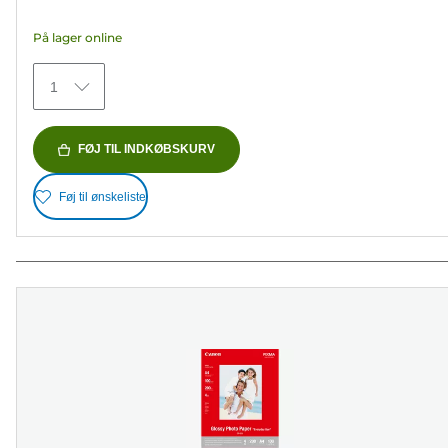
37
På lager online
anmeldelser
1
FØJ TIL INDKØBSKURV
Føj til ønskeliste