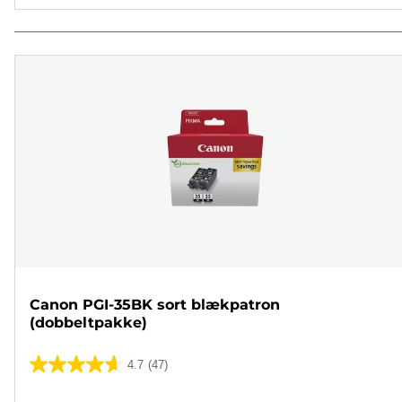
Canon PGI-35BK sort blækpatron
(dobbeltpakke)
4.7
(47)
4.7
ud
Farvepatron