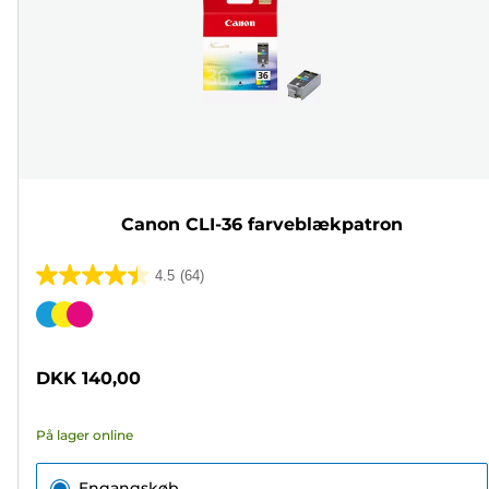
Canon CLI-36 farveblækpatron
4.5
(64)
4.5
ud
Farvepatron
af
5
DKK 140,00
stjerner.
64
På lager online
anmeldelser
Engangskøb