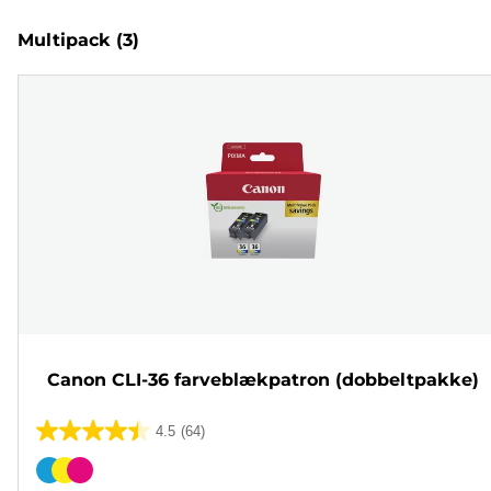
Multipack
(3)
Canon CLI-36 farveblækpatron (dobbeltpakke)
4.5
(64)
4.5
ud
Farvepatron