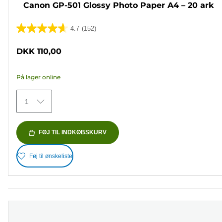
Canon GP-501 Glossy Photo Paper A4 – 20 ark
4.7
(152)
4.7
ud
DKK 110,00
af
5
På lager online
stjerner.
152
1
anmeldelser
FØJ TIL INDKØBSKURV
Føj til ønskeliste