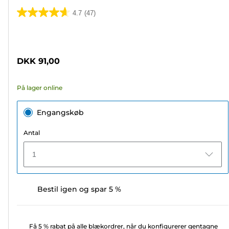
4.7
(47)
4.7
ud
Farvepatron
af
5
DKK 91,00
stjerner.
47
På lager online
anmeldelser
Engangskøb
Antal
1
Bestil igen og spar 5 %
Få 5 % rabat på alle blækordrer, når du konfigurerer gentagne