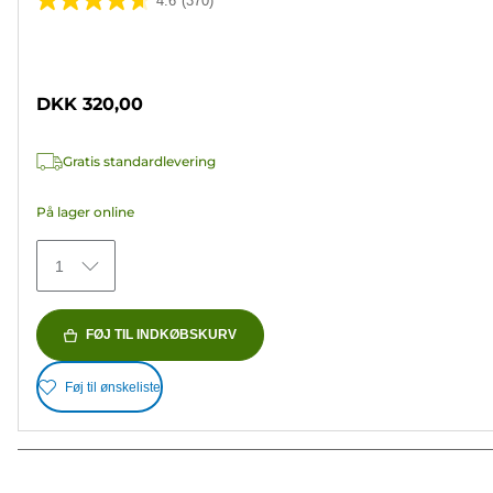
4.6
(370)
4.6
ud
Farvepatron
af
5
DKK 320,00
stjerner.
370
Gratis standardlevering
anmeldelser
På lager online
1
FØJ TIL INDKØBSKURV
Føj til ønskeliste