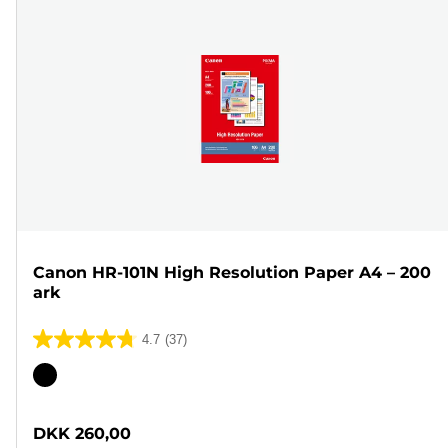
Canon HR-101N High Resolution Paper A4 – 200
ark
4.7
(37)
4.7
ud
Farvepatron
af
5
DKK 260,00
stjerner.