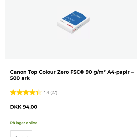
Canon Top Colour Zero FSC® 90 g/m² A4-papir –
500 ark
4.4
(27)
4.4
ud
DKK 94,00
af
5
På lager online
stjerner.
27