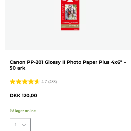
Canon PP-201 Glossy II Photo Paper Plus 4x6" –
50 ark
4.7
(433)
4.7
ud
DKK 120,00
af
5
På lager online
stjerner.
433
1
anmeldelser