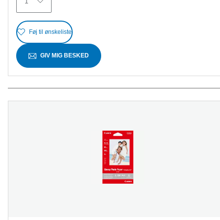
1
anmeldelser
Føj til ønskeliste
GIV MIG BESKED