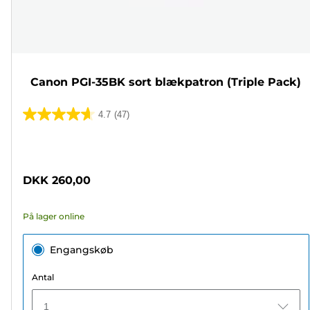
Canon PGI-35BK sort blækpatron (Triple Pack)
4.7
(47)
4.7
ud
Farvepatron
af
5
DKK 260,00
stjerner.
47
På lager online
anmeldelser
Engangskøb
Antal
1