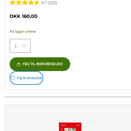
4.7
(152)
4.7
ud
DKK 160,00
af
5
På lager online
stjerner.
152
1
anmeldelser
FØJ TIL INDKØBSKURV
Føj til ønskeliste