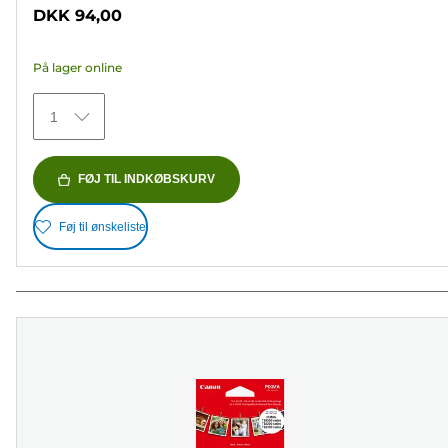
ud
DKK 94,00
af
5
På lager online
stjerner.
152
1
anmeldelser
FØJ TIL INDKØBSKURV
Føj til ønskeliste