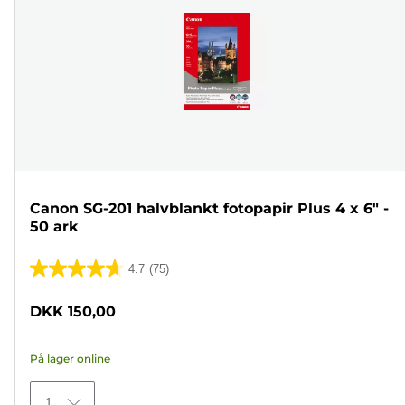
Canon SG-201 halvblankt fotopapir Plus 4 x 6" -
50 ark
4.7
(75)
4.7
ud
DKK 150,00
af
5
På lager online
stjerner.
75
1