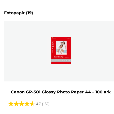
Fotopapir
(19)
Canon GP-501 Glossy Photo Paper A4 – 100 ark
4.7
(152)
4.7
ud