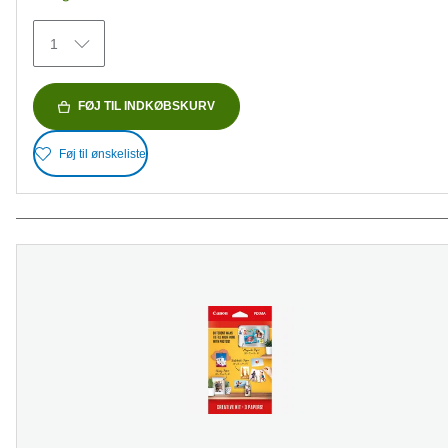
stjerner.
482
1
anmeldelser
FØJ TIL INDKØBSKURV
Føj til ønskeliste