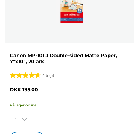
Canon MP-101D Double-sided Matte Paper,
7”x10”, 20 ark
4.6
(5)
4.6
ud
DKK 195,00
af
5
På lager online
stjerner.
5
1
anmeldelser