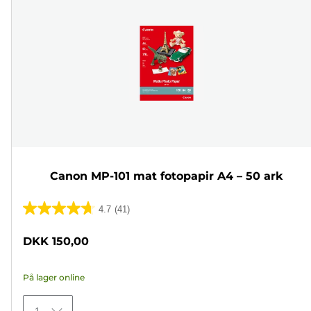
Canon MP-101 mat fotopapir A4 – 50 ark
4.7
(41)
4.7
ud
DKK 150,00
af
5
På lager online
stjerner.
41