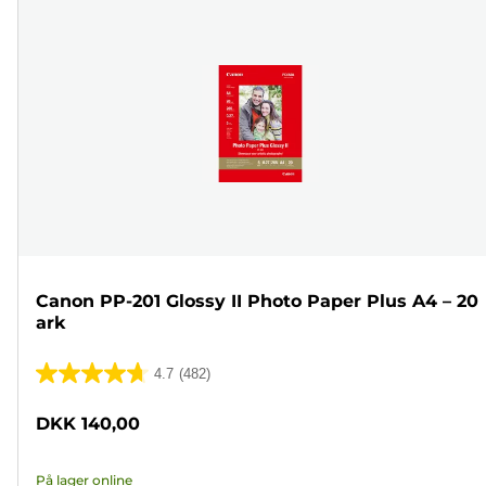
Canon PP-201 Glossy II Photo Paper Plus A4 – 20
ark
4.7
(482)
4.7
ud
DKK 140,00
af
5
På lager online