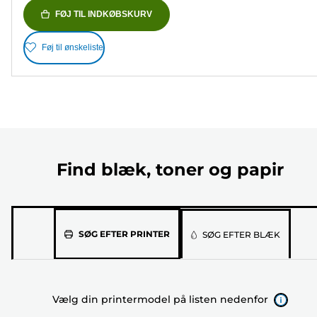
FØJ TIL INDKØBSKURV
Føj til ønskeliste
Find blæk, toner og papir
Vælg
SØG EFTER PRINTER
SØG EFTER BLÆK
din
printermodel
på
Vælg din printermodel på listen nedenfor
listen