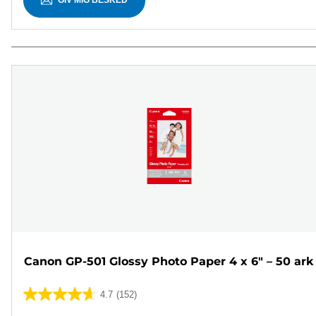
Canon GP-501 Glossy Photo Paper 4 x 6" – 50 ark
4.7
(152)
4.7