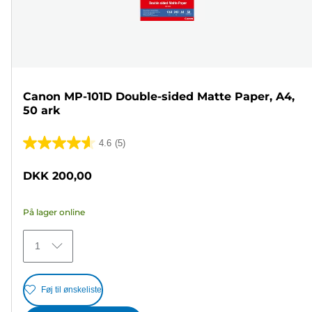
Canon MP-101D Double-sided Matte Paper, A4,
50 ark
4.6
(5)
4.6
ud
DKK 200,00
af
5
På lager online
stjerner.
5
1
anmeldelser
Føj til ønskeliste