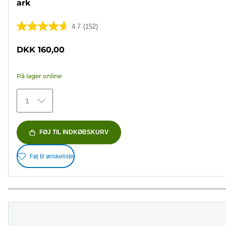
ark
4.7
(152)
4.7
ud
DKK 160,00
af
5
På lager online
stjerner.
152
1
anmeldelser
FØJ TIL INDKØBSKURV
Føj til ønskeliste