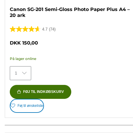
Canon SG-201 Semi-Gloss Photo Paper Plus A4 –
20 ark
4.7
(74)
4.7
ud
DKK 150,00
af
5
På lager online
stjerner.
74
1
anmeldelser
FØJ TIL INDKØBSKURV
Føj til ønskeliste