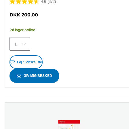
4.6
(372)
4.6
ud
DKK 200,00
af
5
På lager online
stjerner.
372
1
anmeldelser
Føj til ønskeliste
GIV MIG BESKED