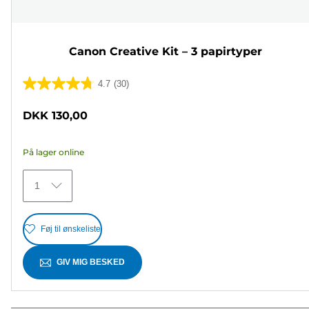
Canon Creative Kit – 3 papirtyper
4.7
(30)
4.7
ud
DKK 130,00
af
5
På lager online
stjerner.
30
1
anmeldelser
Føj til ønskeliste
GIV MIG BESKED