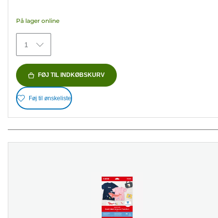
af
5
På lager online
stjerner.
152
1
anmeldelser
FØJ TIL INDKØBSKURV
Føj til ønskeliste