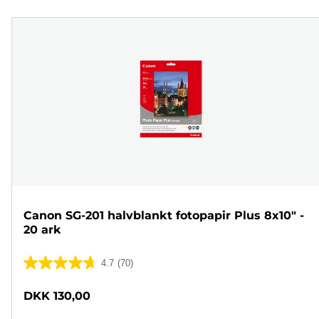
Canon SG-201 halvblankt fotopapir Plus 8x10" -
20 ark
4.7
(70)
4.7
ud
DKK 130,00
af