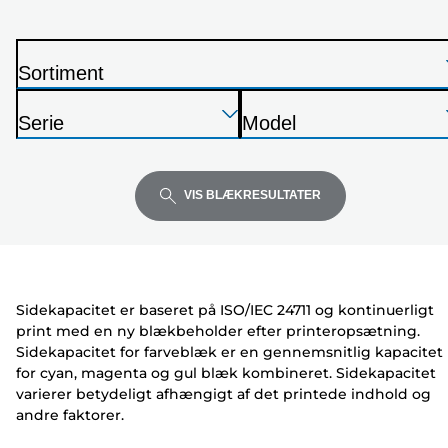
nedenfor
Sortiment
P
Tryk
Tryk
Tryk
r
Serie
Model
Enter
Enter
Enter
i
P
P
for
for
for
n
r
r
at
at
at
t
i
i
VIS BLÆKRESULTATER
udvide
udvide
udvide
e
n
n
r
t
t
e
e
r
r
Sidekapacitet er baseret på ISO/IEC 24711 og kontinuerligt
print med en ny blækbeholder efter printeropsætning.
Sidekapacitet for farveblæk er en gennemsnitlig kapacitet
for cyan, magenta og gul blæk kombineret. Sidekapacitet
varierer betydeligt afhængigt af det printede indhold og
andre faktorer.