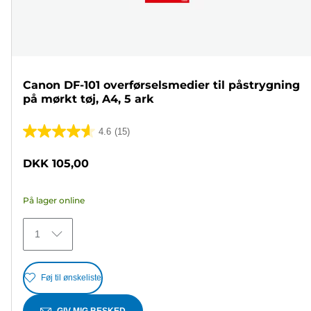
Canon DF-101 overførselsmedier til påstrygning
på mørkt tøj, A4, 5 ark
4.6
(15)
4.6
ud
DKK 105,00
af
5
På lager online
stjerner.
15
1
anmeldelser
Føj til ønskeliste
GIV MIG BESKED