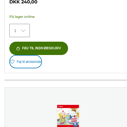
DKK 240,00
af
5
På lager online
stjerner.
152
1
anmeldelser
FØJ TIL INDKØBSKURV
Føj til ønskeliste