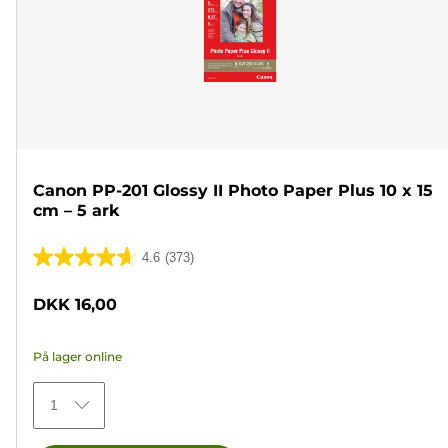
Canon PP-201 Glossy II Photo Paper Plus 10 x 15
cm – 5 ark
4.6
(373)
4.6
ud
DKK 16,00
af
5
På lager online
stjerner.
373
1
anmeldelser