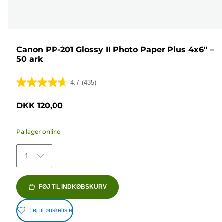
Canon PP-201 Glossy II Photo Paper Plus 4x6" –
50 ark
4.7
(435)
4.7
ud
DKK 120,00
af
5
På lager online
stjerner.
435
1
anmeldelser
FØJ TIL INDKØBSKURV
Føj til ønskeliste