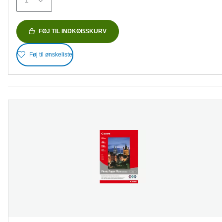
1
anmeldelser
FØJ TIL INDKØBSKURV
Føj til ønskeliste