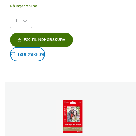
5
På lager online
stjerner.
70
1
anmeldelser
FØJ TIL INDKØBSKURV
Føj til ønskeliste