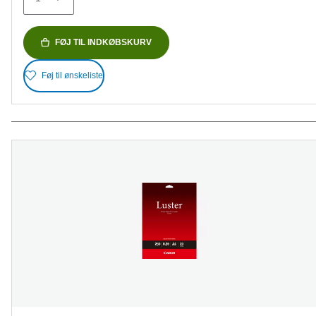
anmeldelser
FØJ TIL INDKØBSKURV
Føj til ønskeliste