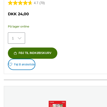
4.7
(70)
4.7
ud
DKK 24,00
af
5
På lager online
stjerner.
70
1
anmeldelser
FØJ TIL INDKØBSKURV
Føj til ønskeliste