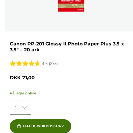
Canon PP-201 Glossy II Photo Paper Plus 3,5 x
3,5" – 20 ark
4.6
(375)
4.6
ud
DKK 71,00
af
5
På lager online
stjerner.
375
1
anmeldelser
FØJ TIL INDKØBSKURV