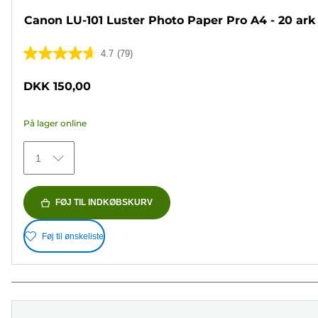
Canon LU-101 Luster Photo Paper Pro A4 - 20 ark
4.7
(79)
4.7
ud
DKK 150,00
af
5
På lager online
stjerner.
79
1
anmeldelser
FØJ TIL INDKØBSKURV
Føj til ønskeliste