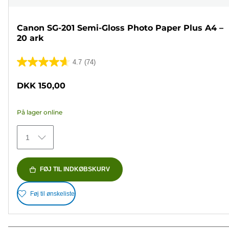
Canon SG-201 Semi-Gloss Photo Paper Plus A4 –
20 ark
4.7
(74)
4.7
ud
DKK 150,00
af
5
På lager online
stjerner.
74
1
anmeldelser
FØJ TIL INDKØBSKURV
Føj til ønskeliste