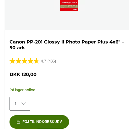
Canon PP-201 Glossy II Photo Paper Plus 4x6" –
50 ark
4.7
(435)
4.7
ud
DKK 120,00
af
5
På lager online
stjerner.
435
1
anmeldelser
FØJ TIL INDKØBSKURV