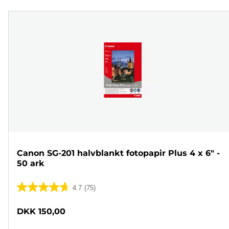
Canon SG-201 halvblankt fotopapir Plus 4 x 6" -
50 ark
4.7
(75)
4.7
ud
DKK 150,00
af