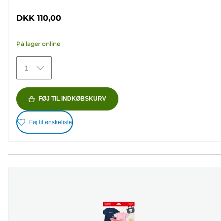
4.7
ud
DKK 110,00
af
5
På lager online
stjerner.
152
1
anmeldelser
FØJ TIL INDKØBSKURV
Føj til ønskeliste