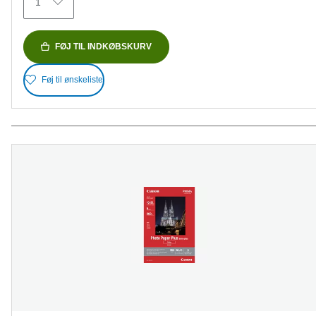
1
anmeldelser
FØJ TIL INDKØBSKURV
Føj til ønskeliste