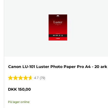
Canon LU-101 Luster Photo Paper Pro A4 - 20 ark
4.7
(79)
4.7
ud
DKK 150,00
af
5
På lager online
stjerner.