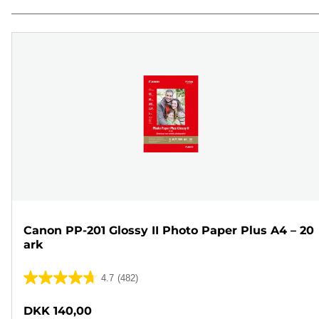
Canon PP-201 Glossy II Photo Paper Plus A4 – 20
ark
4.7
(482)
4.7
ud
DKK 140,00