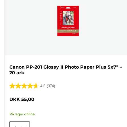
Canon PP-201 Glossy II Photo Paper Plus 5x7" –
20 ark
4.6
(374)
4.6
ud
DKK 55,00
af
5
På lager online
stjerner.
374