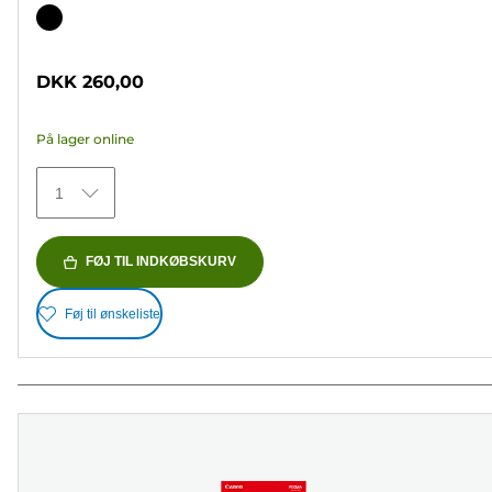
ud
Farvepatron
af
5
DKK 260,00
stjerner.
37
På lager online
anmeldelser
1
FØJ TIL INDKØBSKURV
Føj til ønskeliste