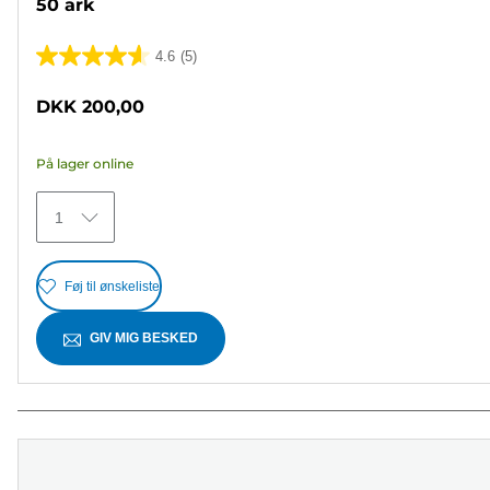
50 ark
4.6
(5)
4.6
ud
DKK 200,00
af
5
På lager online
stjerner.
5
1
anmeldelser
Føj til ønskeliste
GIV MIG BESKED