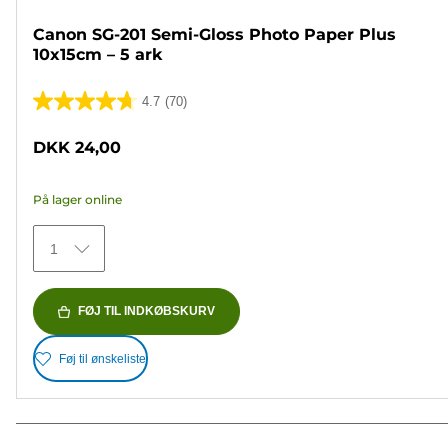
Canon SG-201 Semi-Gloss Photo Paper Plus
10x15cm – 5 ark
4.7
(70)
4.7
ud
DKK 24,00
af
5
På lager online
stjerner.
70
1
anmeldelser
FØJ TIL INDKØBSKURV
Føj til ønskeliste