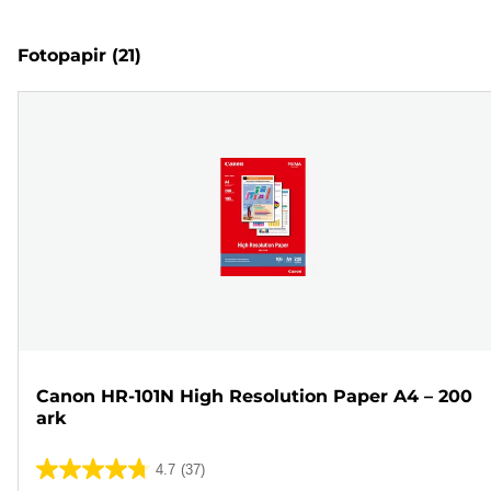
Fotopapir
(21)
Canon HR-101N High Resolution Paper A4 – 200
ark
4.7
(37)
4.7