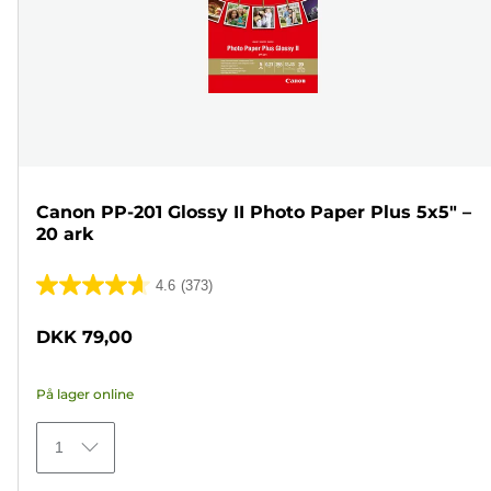
Canon PP-201 Glossy II Photo Paper Plus 5x5" –
20 ark
4.6
(373)
4.6
ud
DKK 79,00
af
5
På lager online
stjerner.
373
1
anmeldelser