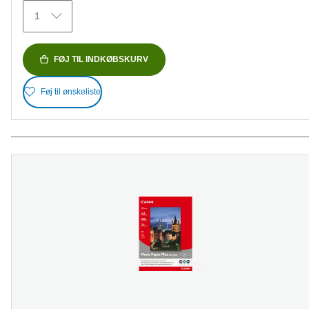
79
1
anmeldelser
FØJ TIL INDKØBSKURV
Føj til ønskeliste