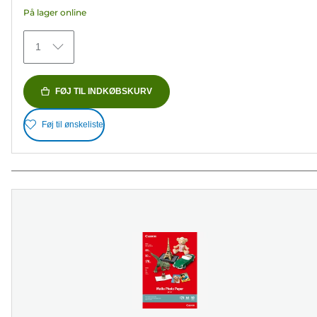
5
På lager online
stjerner.
75
1
anmeldelser
FØJ TIL INDKØBSKURV
Føj til ønskeliste