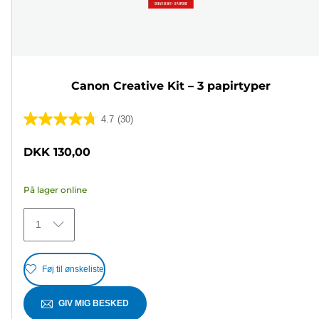
Canon Creative Kit – 3 papirtyper
4.7
(30)
4.7
ud
DKK 130,00
af
5
På lager online
stjerner.
30
1
anmeldelser
Føj til ønskeliste
GIV MIG BESKED