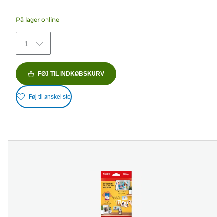
af
5
På lager online
stjerner.
482
1
anmeldelser
FØJ TIL INDKØBSKURV
Føj til ønskeliste