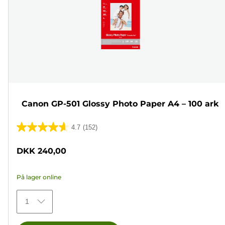
Canon GP-501 Glossy Photo Paper A4 – 100 ark
4.7
(152)
4.7
ud
DKK 240,00
af
5
På lager online
stjerner.
152
1
anmeldelser