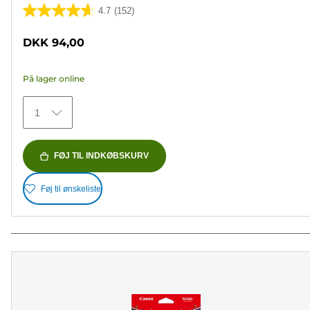
4.7
(152)
4.7
ud
DKK 94,00
af
5
På lager online
stjerner.
152
1
anmeldelser
FØJ TIL INDKØBSKURV
Føj til ønskeliste