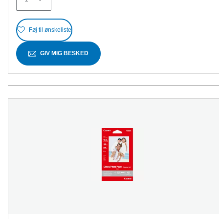
anmeldelser
Føj til ønskeliste
GIV MIG BESKED