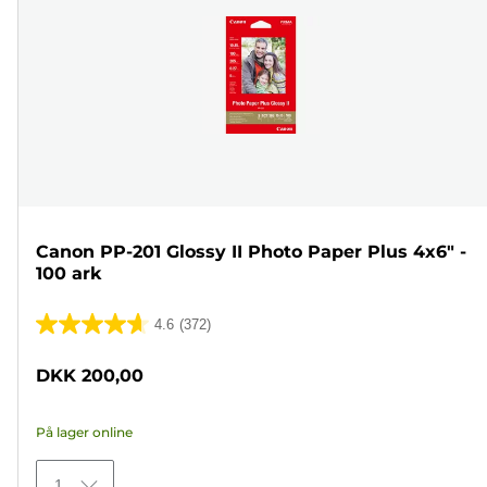
Canon PP-201 Glossy II Photo Paper Plus 4x6" -
100 ark
4.6
(372)
4.6
ud
DKK 200,00
af
5
På lager online
stjerner.
372
1