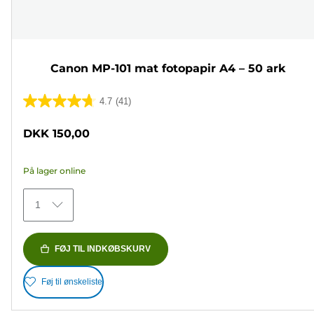
Canon MP-101 mat fotopapir A4 – 50 ark
4.7
(41)
4.7
ud
DKK 150,00
af
5
På lager online
stjerner.
41
1
anmeldelser
FØJ TIL INDKØBSKURV
Føj til ønskeliste