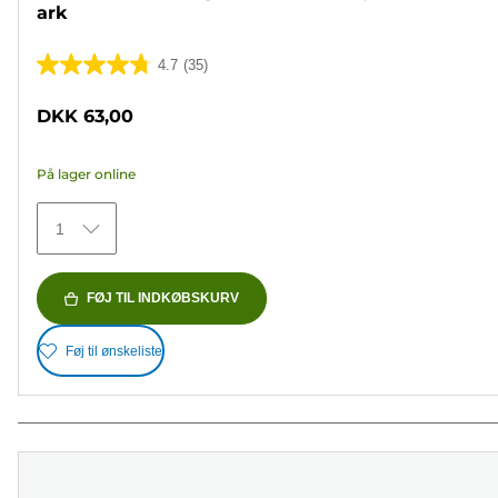
ark
4.7
(35)
4.7
ud
DKK 63,00
af
5
På lager online
stjerner.
35
1
anmeldelser
FØJ TIL INDKØBSKURV
Føj til ønskeliste