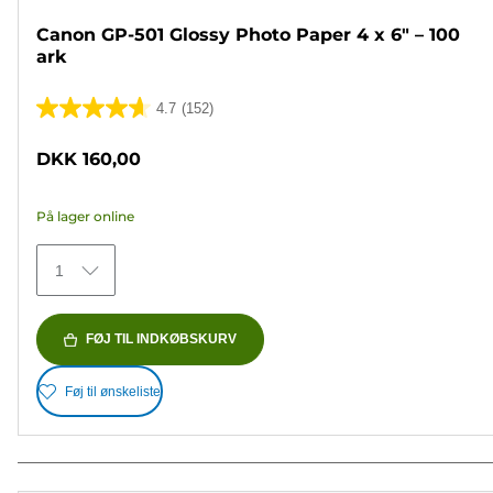
Canon GP-501 Glossy Photo Paper 4 x 6" – 100
ark
4.7
(152)
4.7
ud
DKK 160,00
af
5
På lager online
stjerner.
152
1
anmeldelser
FØJ TIL INDKØBSKURV
Føj til ønskeliste