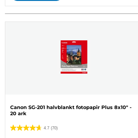
Canon SG-201 halvblankt fotopapir Plus 8x10" -
20 ark
4.7
(70)
4.7