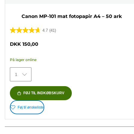
Canon MP-101 mat fotopapir A4 – 50 ark
4.7
(41)
4.7
ud
DKK 150,00
af
5
På lager online
stjerner.
41
1
anmeldelser
FØJ TIL INDKØBSKURV
Føj til ønskeliste