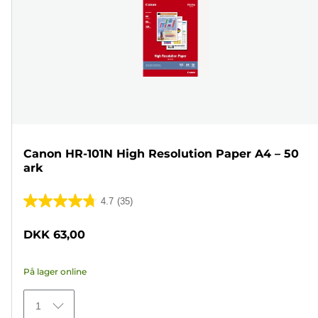
Canon HR-101N High Resolution Paper A4 – 50
ark
4.7
(35)
4.7
ud
DKK 63,00
af
5
På lager online
stjerner.
35
1
anmeldelser