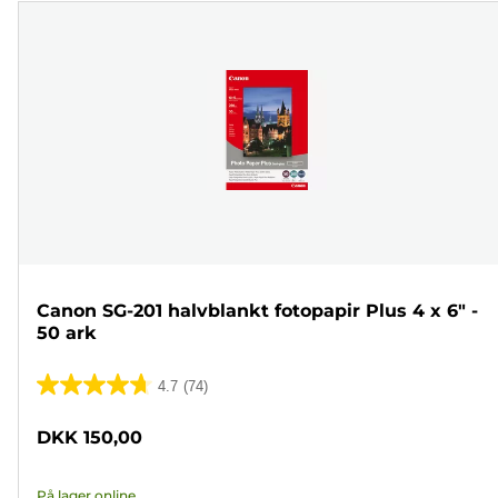
Canon SG-201 halvblankt fotopapir Plus 4 x 6" -
50 ark
4.7
(74)
4.7
ud
DKK 150,00
af
5
På lager online