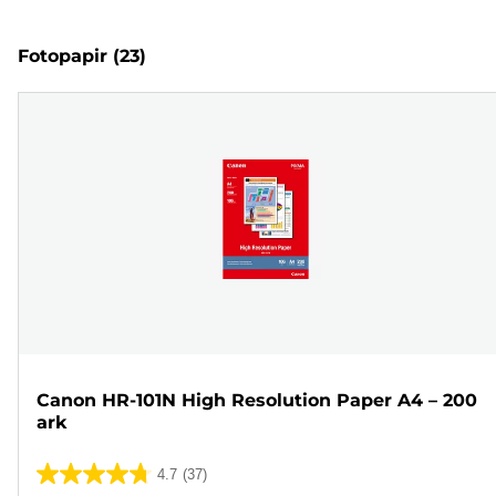
Fotopapir
(23)
Canon HR-101N High Resolution Paper A4 – 200
ark
4.7
(37)
4.7