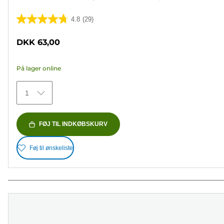
4.8
(29)
4.8
ud
DKK 63,00
af
5
På lager online
stjerner.
29
1
anmeldelser
FØJ TIL INDKØBSKURV
Føj til ønskeliste