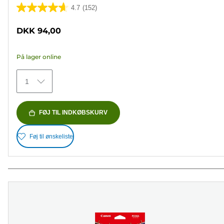
4.7
(152)
4.7
ud
DKK 94,00
af
5
På lager online
stjerner.
152
1
anmeldelser
FØJ TIL INDKØBSKURV
Føj til ønskeliste