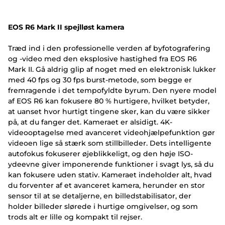
EOS R6 Mark II spejlløst kamera
Træd ind i den professionelle verden af byfotografering
og -video med den eksplosive hastighed fra EOS R6
Mark II. Gå aldrig glip af noget med en elektronisk lukker
med 40 fps og 30 fps burst-metode, som begge er
fremragende i det tempofyldte byrum. Den nyere model
af EOS R6 kan fokusere 80 % hurtigere, hvilket betyder,
at uanset hvor hurtigt tingene sker, kan du være sikker
på, at du fanger det. Kameraet er alsidigt. 4K-
videooptagelse med avanceret videohjælpefunktion gør
videoen lige så stærk som stillbilleder. Dets intelligente
autofokus fokuserer øjeblikkeligt, og den høje ISO-
ydeevne giver imponerende funktioner i svagt lys, så du
kan fokusere uden stativ. Kameraet indeholder alt, hvad
du forventer af et avanceret kamera, herunder en stor
sensor til at se detaljerne, en billedstabilisator, der
holder billeder slørede i hurtige omgivelser, og som
trods alt er lille og kompakt til rejser.