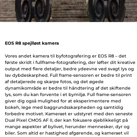
EOS R8 spejlløst kamera
Vores andet kamera til byfotografering er EOS R8 – det
første skridt i fullframe-fotografering, der løfter dit kreative
output med flere detaljer, bedre ydeevne ved svagt lys og
lav dybdeskarphed. Full frame-sensoren er bedre til print
af detaljerede og skarpe fotos, og det øgede
dynamikområde er bedre til håndtering af det skiftende
lys, som du kan forvente i et bymiljø. Full frame-sensoren
giver dig også mulighed for at eksperimentere med
bokeh, lege med baggrundsskarpheden og samtidig
forbedre motivet. Kameraet er udstyret med den seneste
Dual Pixel CMOS AF II, der kan fokusere øjeblikkeligt på
mange aspekter af bylivet, herunder mennesker, dyr og
biler. Som altid er hastighed afgørende, og kameraet vil