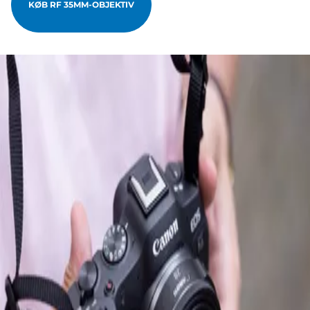
KØB RF 35MM-OBJEKTIV