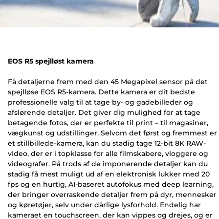
EOS R5 spejlløst kamera
Få detaljerne frem med den 45 Megapixel sensor på det
spejlløse EOS R5-kamera. Dette kamera er dit bedste
professionelle valg til at tage by- og gadebilleder og
afslørende detaljer. Det giver dig mulighed for at tage
betagende fotos, der er perfekte til print – til magasiner,
vægkunst og udstillinger. Selvom det først og fremmest er
et stillbillede-kamera, kan du stadig tage 12-bit 8K RAW-
video, der er i topklasse for alle filmskabere, vloggere og
videografer. På trods af de imponerende detaljer kan du
stadig få mest muligt ud af en elektronisk lukker med 20
fps og en hurtig, AI-baseret autofokus med deep learning,
der bringer overraskende detaljer frem på dyr, mennesker
og køretøjer, selv under dårlige lysforhold. Endelig har
kameraet en touchscreen, der kan vippes og drejes, og er