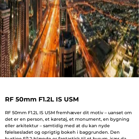
RF 50mm F1.2L IS USM
RF 50mm F1.2L IS USM fremhæver dit motiv – uanset om
det er en person, et køretøj, et monument, en bygning
eller arkitektur – samtidig med at du kan nyde
følelsesladet og oprigtig bokeh i baggrunden. Den
hurtige F/1.2-blænde er fantastisk til et byrum, især da