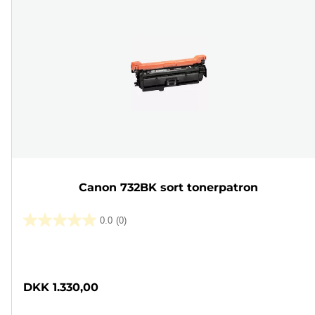
Canon 732BK sort tonerpatron
0.0
(0)
0.0
ud
Farvepatron
af
5
DKK 1.330,00
stjerner.