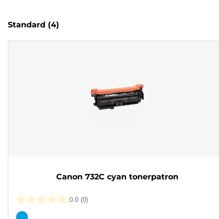
Standard
(4)
Canon 732C cyan tonerpatron
0.0
(0)
0.0
ud
Farvepatron