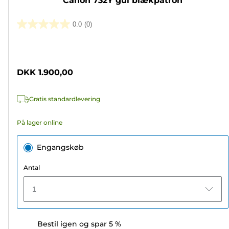
Canon 732Y gul blækpatron
0.0
(0)
0.0
ud
Farvepatron
af
5
DKK 1.900,00
stjerner.
Gratis standardlevering
På lager online
Engangskøb
Antal
1
Bestil igen og spar 5 %