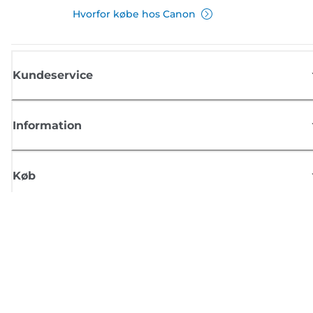
Hvorfor købe hos Canon
Kundeservice
Information
Køb
Tilmeld dig Canons nyhedsbrev
Få regelmæssige e-mailopdateringer om nye produkter, nyttige tips og
tilbud
TILMELD DIG