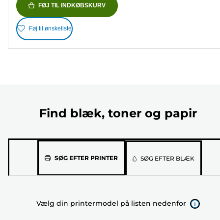
FØJ TIL INDKØBSKURV
Føj til ønskeliste
Find blæk, toner og papir
Vælg
SØG EFTER PRINTER
SØG EFTER BLÆK
din
printermodel
på
Vælg din printermodel på listen nedenfor
listen
nedenfor