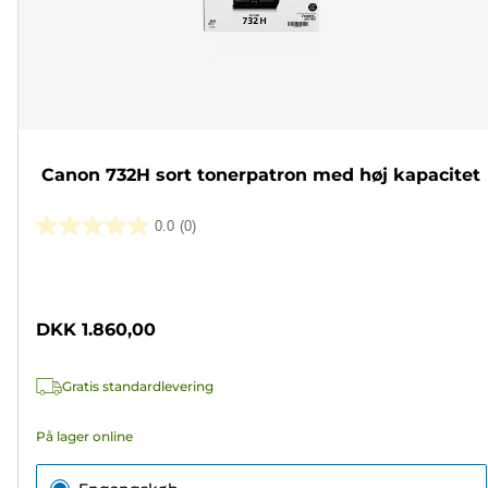
Canon 732H sort tonerpatron med høj kapacitet
0.0
(0)
0.0
ud
Farvepatron
af
5
DKK 1.860,00
stjerner.
Gratis standardlevering
På lager online