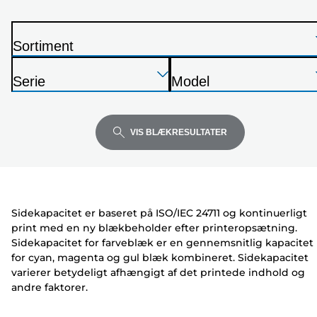
Sortiment
P
Tryk
Tryk
Tryk
r
Serie
Model
Enter
Enter
Enter
i
P
P
for
for
for
n
r
r
at
at
at
t
i
i
VIS BLÆKRESULTATER
udvide
udvide
udvide
e
n
n
r
t
t
e
e
r
r
Sidekapacitet er baseret på ISO/IEC 24711 og kontinuerligt
print med en ny blækbeholder efter printeropsætning.
Sidekapacitet for farveblæk er en gennemsnitlig kapacitet
for cyan, magenta og gul blæk kombineret. Sidekapacitet
varierer betydeligt afhængigt af det printede indhold og
andre faktorer.