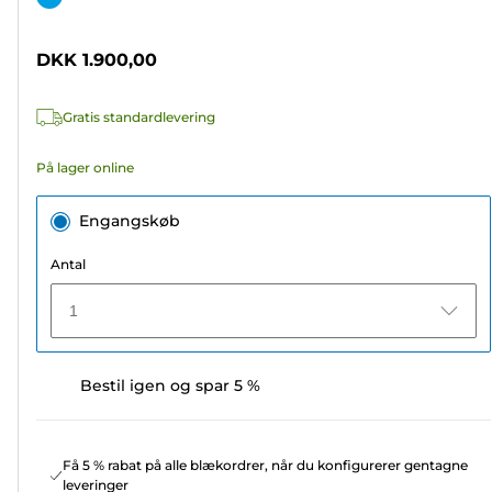
af
5
DKK 1.900,00
stjerner.
Gratis standardlevering
På lager online
Engangskøb
Antal
1
Bestil igen og spar 5 %
Få 5 % rabat på alle blækordrer, når du konfigurerer gentagne
leveringer