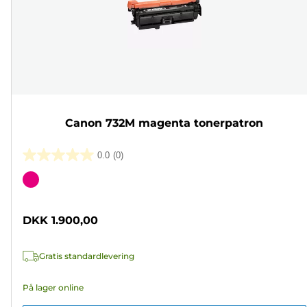
Canon 732M magenta tonerpatron
0.0
(0)
0.0
ud
Farvepatron
af
5
DKK 1.900,00
stjerner.
Gratis standardlevering
På lager online