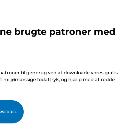
ine brugte patroner med
atroner til genbrug ved at downloade vores gratis
it miljømæssige fodaftryk, og hjælp med at redde
RSEDDEL