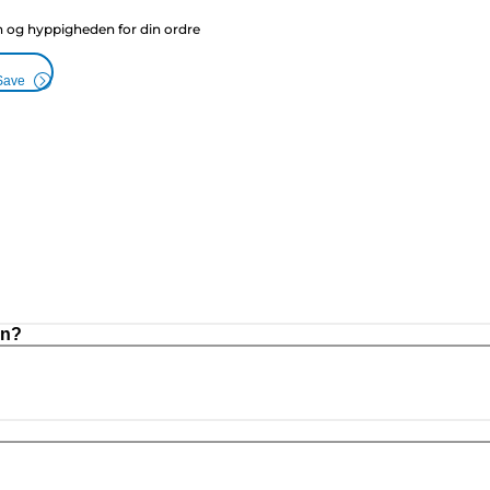
g hyppigheden for din ordre
Save
on?