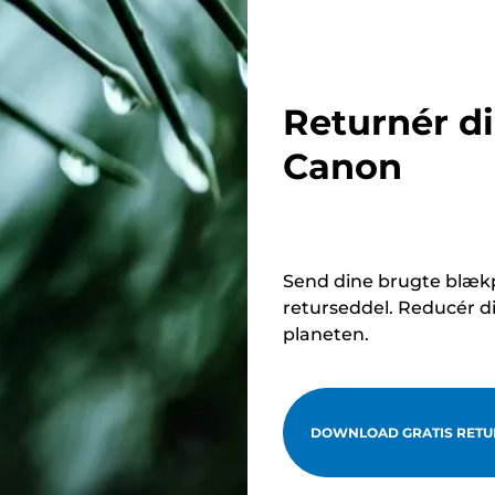
Returnér d
Canon
Send dine brugte blækp
returseddel. Reducér d
planeten.
DOWNLOAD GRATIS RETU