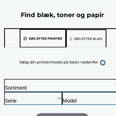
Find blæk, toner og papir
Vælg
SØG EFTER PRINTER
SØG EFTER BLÆK
din
printermodel
på
Vælg din printermodel på listen nedenfor
listen
nedenfor
Sortiment
P
Tryk
Tryk
Tryk
r
Serie
Model
Enter
Enter
Enter
i
P
P
for
for
for
n
r
r