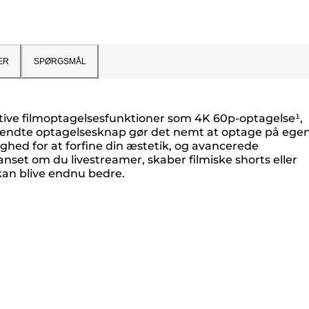
ER
SPØRGSMÅL
ktive filmoptagelsesfunktioner som 4K 60p-optagelse¹,
dvendte optagelsesknap gør det nemt at optage på ege
ghed for at forfine din æstetik, og avancerede
uanset om du livestreamer, skaber filmiske shorts eller
 kan blive endnu bedre.