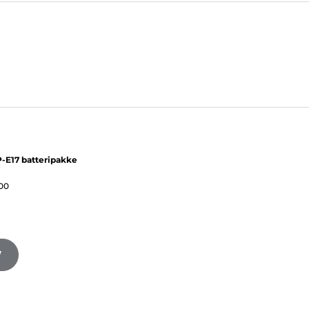
-E17 batteripakke
00
V