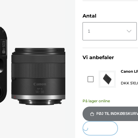
Antal
1
Vi anbefaler
Canon LP
DKK 510,
På lager online
FØJ TIL INDKØBSKUR
Loading...