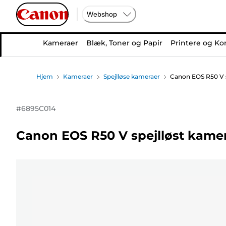
Webshop
Kameraer
Blæk, Toner og Papir
Printere og Ko
Hjem
Kameraer
Spejlløse kameraer
Canon EOS R50 V s
#
6895C014
Canon EOS R50 V spejlløst kame