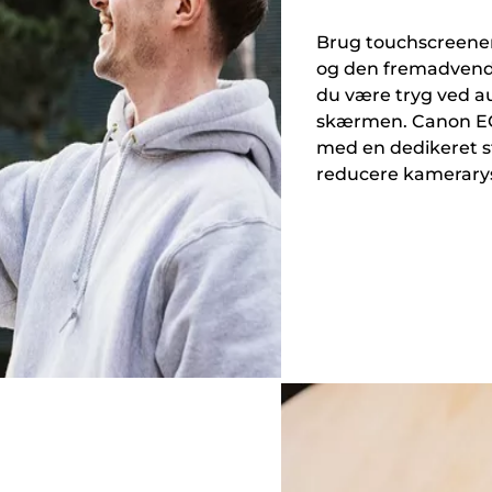
Brug touchscreenen, 
og den fremadvendt
du være tryg ved au
skærmen. Canon EOS 
med en dedikeret st
reducere kamerarys