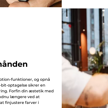
 hånden
motion-funktioner, og opnå
-bit-optagelse sikrer en
ering. Forfin din æstetik med
endnu længere ved at
at finjustere farver i