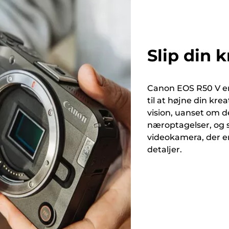
Slip din k
Canon EOS R50 V er 
til at højne din krea
vision, uanset om de
næroptagelser, og
videokamera, der er
detaljer.