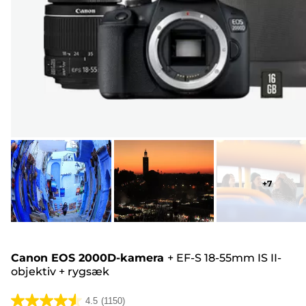
+
7
Canon EOS 2000D-kamera
+
EF-S 18-55mm IS II-
objektiv
+
rygsæk
4.5
(1150)