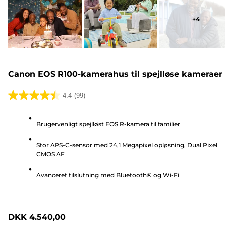
+
4
Canon EOS R100-kamerahus til spejlløse kameraer
4.4
(99)
4.4
ud
Brugervenligt spejlløst EOS R-kamera til familier
af
5
Stor APS-C-sensor med 24,1 Megapixel opløsning, Dual Pixel
stjerner.
CMOS AF
99
anmeldelser
Avanceret tilslutning med Bluetooth® og Wi-Fi
DKK 4.540,00