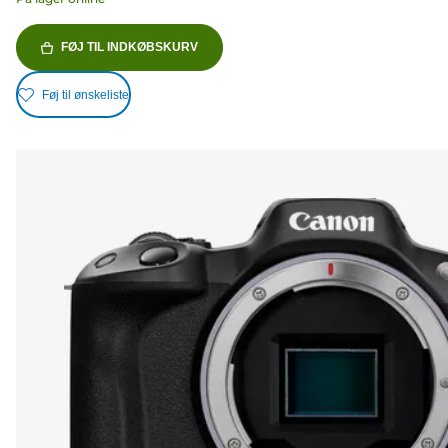
FØJ TIL INDKØBSKURV
Føj til ønskeliste