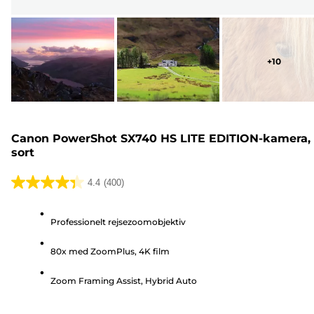
+
10
Canon PowerShot SX740 HS LITE EDITION-kamera,
sort
4.4
(400)
4.4
ud
Professionelt rejsezoomobjektiv
af
5
80x med ZoomPlus, 4K film
stjerner.
400
Zoom Framing Assist, Hybrid Auto
anmeldelser