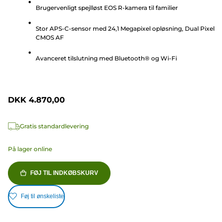
Brugervenligt spejlløst EOS R-kamera til familier
af
5
Stor APS-C-sensor med 24,1 Megapixel opløsning, Dual Pixel
stjerner.
CMOS AF
134
anmeldelser
Avanceret tilslutning med Bluetooth® og Wi-Fi
DKK 4.870,00
Gratis standardlevering
På lager online
FØJ TIL INDKØBSKURV
Føj til ønskeliste