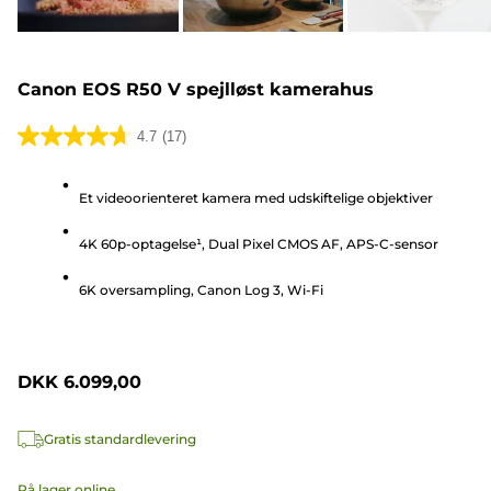
Canon EOS R50 V spejlløst kamerahus
4.7
(17)
4.7
ud
Et videoorienteret kamera med udskiftelige objektiver
af
5
4K 60p-optagelse¹, Dual Pixel CMOS AF, APS-C-sensor
stjerner.
17
6K oversampling, Canon Log 3, Wi-Fi
anmeldelser
DKK 6.099,00
Gratis standardlevering
På lager online