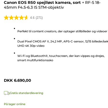
Canon EOS R50 spejlløst kamera, sort
+
RF-S 18-
45mm F4.5-6.3 IS STM-objektiv
4.6
(271)
4.6
ud
Perfekt til content creators, der optager stillbilleder og videoer
af
5
Dual Pixel CMOS AF II, 24,2 MP, APS-C-sensor, 12/15 billeder/sek
stjerner.
UHD 4K 30p-video
271
anmeldelser
Wi-Fi og Bluetooth®, touchscreen, der kan vippes og drejes,
smart multifunktionssko
DKK 6.690,00
Gratis standardlevering
På lager online