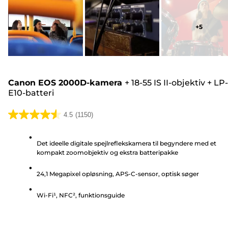
+
5
Canon EOS 2000D-kamera
+
18-55 IS II-objektiv
+
LP-
E10-batteri
4.5
(1150)
4.5
ud
Det ideelle digitale spejlreflekskamera til begyndere med et
af
kompakt zoomobjektiv og ekstra batteripakke
5
stjerner.
24,1 Megapixel opløsning, APS-C-sensor, optisk søger
1150
anmeldelser
Wi-Fi¹, NFC², funktionsguide