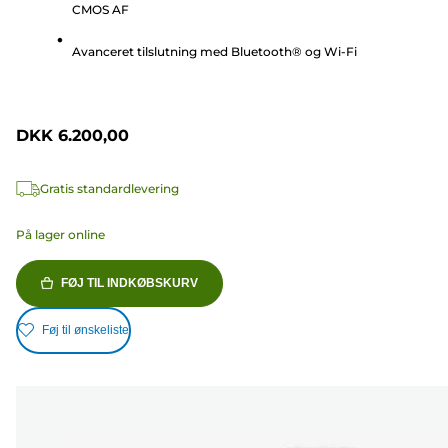
stjerner.
CMOS AF
99
anmeldelser
Avanceret tilslutning med Bluetooth® og Wi-Fi
DKK 6.200,00
Gratis standardlevering
På lager online
FØJ TIL INDKØBSKURV
Føj til ønskeliste