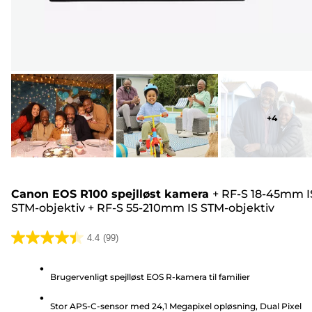
+
4
Canon EOS R100 spejlløst kamera
+
RF-S 18-45mm I
STM-objektiv
+
RF-S 55-210mm IS STM-objektiv
4.4
(99)
4.4
ud
Brugervenligt spejlløst EOS R-kamera til familier
af
5
Stor APS-C-sensor med 24,1 Megapixel opløsning, Dual Pixel