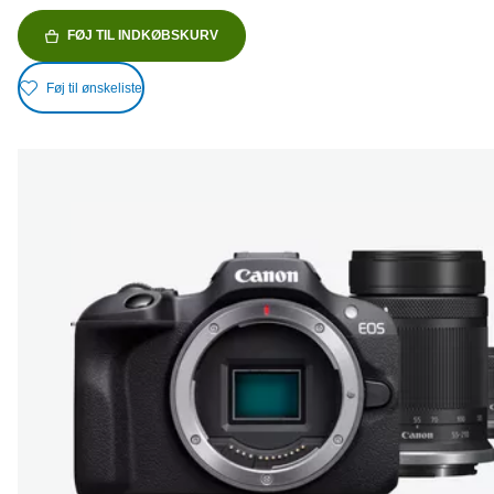
FØJ TIL INDKØBSKURV
Føj til ønskeliste