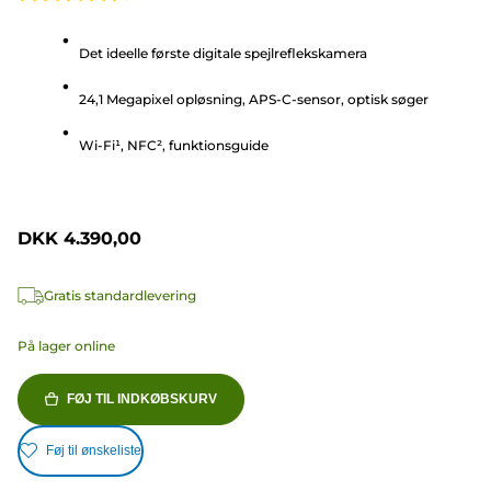
4.5
ud
Det ideelle første digitale spejlreflekskamera
af
5
24,1 Megapixel opløsning, APS-C-sensor, optisk søger
stjerner.
1150
Wi-Fi¹, NFC², funktionsguide
anmeldelser
DKK 4.390,00
Gratis standardlevering
På lager online
FØJ TIL INDKØBSKURV
Føj til ønskeliste