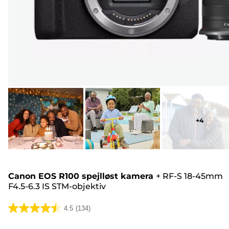
+
4
Canon EOS R100 spejlløst kamera
+
RF-S 18-45mm
F4.5-6.3 IS STM-objektiv
4.5
(134)
4.5
ud