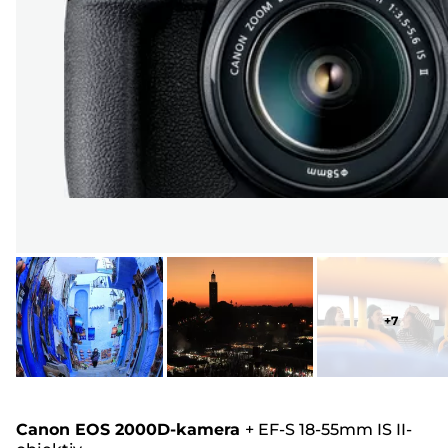
+
7
Canon EOS 2000D-kamera
+
EF-S 18-55mm IS II-