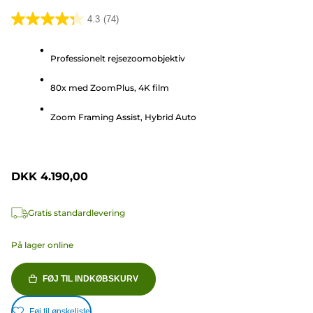
4.3
(74)
4.3
ud
Professionelt rejsezoomobjektiv
af
5
80x med ZoomPlus, 4K film
stjerner.
74
Zoom Framing Assist, Hybrid Auto
anmeldelser
DKK 4.190,00
Gratis standardlevering
På lager online
FØJ TIL INDKØBSKURV
Føj til ønskeliste