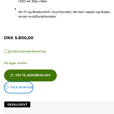
UHD 4K 30p-video
236
anmeldelser
Wi-Fi og Bluetooth®, touchscreen, der kan vippes og drejes,
smart multifunktionssko
DKK 5.800,00
Gratis standardlevering
På lager online
FØJ TIL INDKØBSKURV
Føj til ønskeliste
EKSKLUSIVT