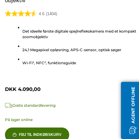
objektiv
4.6
(1404)
4.6
ud
Det ideelle første digitale spejlreflekskamera med et kompakt
af
zoomobjektiv
5
stjerner.
24,1 Megapixel opløsning, APS-C-sensor, optisk søger
1404
anmeldelser
Wi-Fi¹, NFC², funktionsguide
DKK 4.090,00
AGENT OFFLINE
Gratis standardlevering
På lager online
FØJ TIL INDKØBSKURV