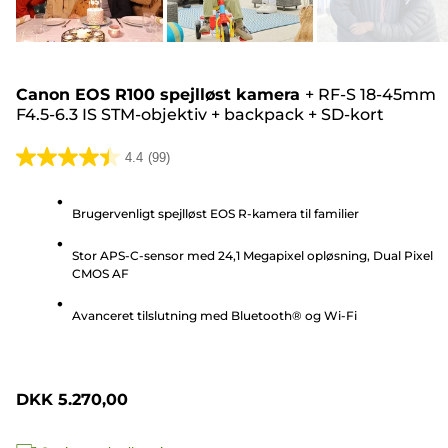
Canon EOS R100 spejlløst kamera
+
RF-S 18-45mm
F4.5-6.3 IS STM-objektiv
+
backpack
+
SD-kort
4.4
(99)
4.4
ud
Brugervenligt spejlløst EOS R-kamera til familier
af
5
Stor APS-C-sensor med 24,1 Megapixel opløsning, Dual Pixel
stjerner.
CMOS AF
99
anmeldelser
Avanceret tilslutning med Bluetooth® og Wi-Fi
DKK 5.270,00