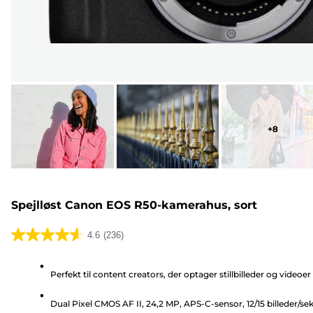
+
8
Spejlløst Canon EOS R50-kamerahus, sort
4.6
(236)
4.6
ud
Perfekt til content creators, der optager stillbilleder og videoer
af
5
Dual Pixel CMOS AF II, 24,2 MP, APS-C-sensor, 12/15 billeder/sek
stjerner.