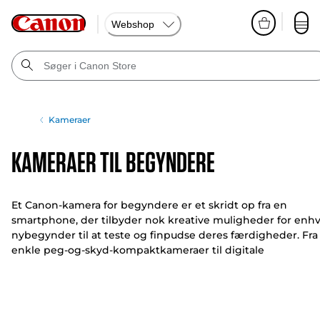
Webshop
Kameraer
Kameraer til begyndere
Et Canon-kamera for begyndere er et skridt op fra en
smartphone, der tilbyder nok kreative muligheder for enh
nybegynder til at teste og finpudse deres færdigheder. Fra
enkle peg-og-skyd-kompaktkameraer til digitale
spejlreflekskameraer med mange funktioner til
begynderniveau – vi har noget for enhver smag.