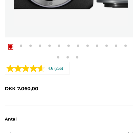
4.6
(256)
Læs
256
anmeldelser.
Samme
DKK 7.060,00
sidelink.
Antal