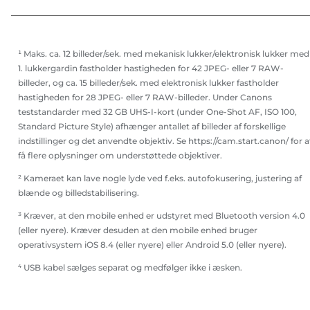
¹ Maks. ca. 12 billeder/sek. med mekanisk lukker/elektronisk lukker med
1. lukkergardin fastholder hastigheden for 42 JPEG- eller 7 RAW-
billeder, og ca. 15 billeder/sek. med elektronisk lukker fastholder
hastigheden for 28 JPEG- eller 7 RAW-billeder. Under Canons
teststandarder med 32 GB UHS-I-kort (under One-Shot AF, ISO 100,
Standard Picture Style) afhænger antallet af billeder af forskellige
indstillinger og det anvendte objektiv. Se https://cam.start.canon/ for a
få flere oplysninger om understøttede objektiver.
² Kameraet kan lave nogle lyde ved f.eks. autofokusering, justering af
blænde og billedstabilisering.
³ Kræver, at den mobile enhed er udstyret med Bluetooth version 4.0
(eller nyere). Kræver desuden at den mobile enhed bruger
operativsystem iOS 8.4 (eller nyere) eller Android 5.0 (eller nyere).
⁴ USB kabel sælges separat og medfølger ikke i æsken.