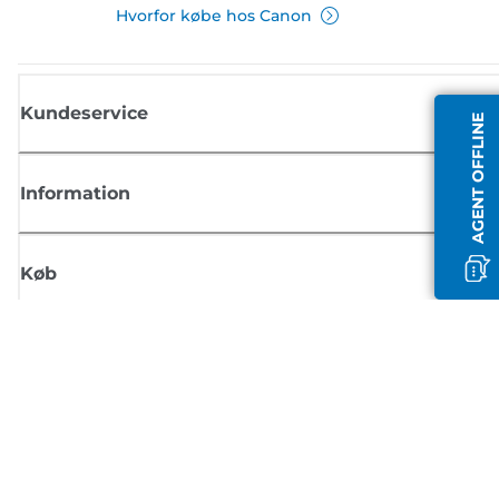
Hvorfor købe hos Canon
Kundeservice
AGENT OFFLINE
Information
Køb
Tilmeld dig Canons nyhedsbrev
Få regelmæssige e-mailopdateringer om nye produkter, nyttige tips og
tilbud
TILMELD DIG