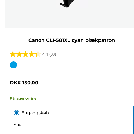
Canon CLI-581XL cyan blækpatron
4.4
(80)
4.4
ud
Farvepatron
af
5
DKK 150,00
stjerner.
80
På lager online
anmeldelser
Engangskøb
Antal