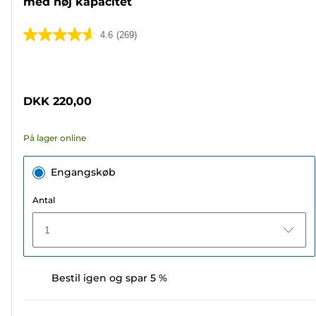
med høj kapacitet
4.6
(269)
4.6
ud
Farvepatron
af
5
DKK 220,00
stjerner.
269
På lager online
anmeldelser
Engangskøb
Antal
1
Bestil igen og spar 5 %