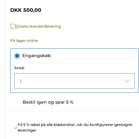
5
DKK 500,00
stjerner.
958
Gratis standardlevering
anmeldelser
På lager online
Engangskøb
Antal
1
Bestil igen og spar 5 %
Få 5 % rabat på alle blækordrer, når du konfigurerer gentagne
leveringer