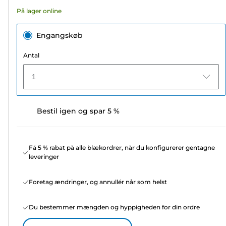
74
På lager online
anmeldelser
Engangskøb
Antal
1
Bestil igen og spar 5 %
Få 5 % rabat på alle blækordrer, når du konfigurerer gentagne
leveringer
Foretag ændringer, og annullér når som helst
Du bestemmer mængden og hyppigheden for din ordre