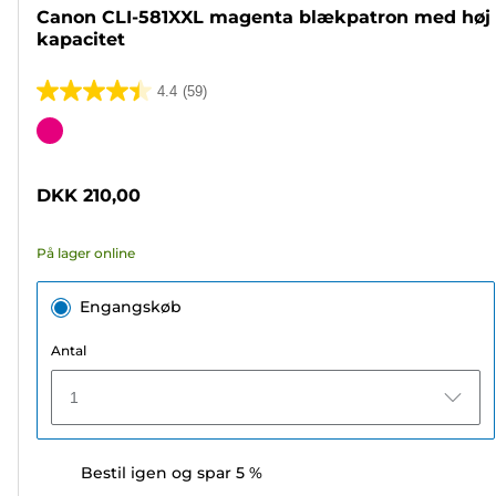
Canon CLI-581XXL magenta blækpatron med høj
kapacitet
4.4
(59)
4.4
ud
Farvepatron
af
5
DKK 210,00
stjerner.
59
På lager online
anmeldelser
Engangskøb
Antal
1
Bestil igen og spar 5 %