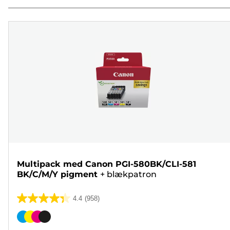
Multipack med Canon PGI-580BK/CLI-581
BK/C/M/Y pigment
+
blækpatron
4.4
(958)
4.4
ud
Farvepatron
af