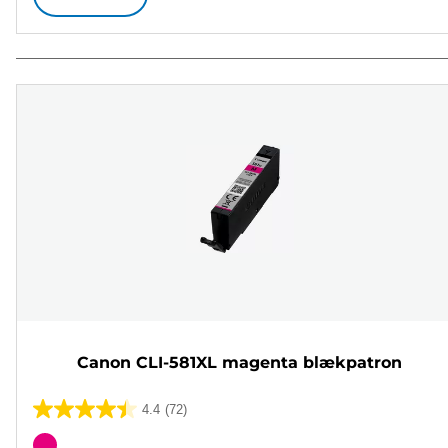
Canon CLI-581XL magenta blækpatron
4.4
(72)
4.4
ud
Farvepatron