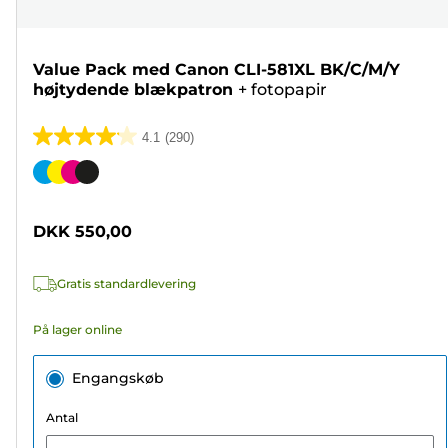
Value Pack med Canon CLI-581XL BK/C/M/Y
højtydende blækpatron
+
fotopapir
4.1
(290)
4.1
ud
Farvepatron
af
5
DKK 550,00
stjerner.
290
Gratis standardlevering
anmeldelser
På lager online
Engangskøb
Antal