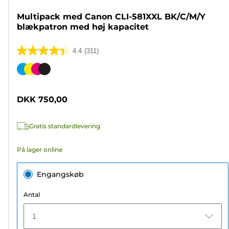
Multipack med Canon CLI-581XXL BK/C/M/Y
blækpatron med høj kapacitet
4.4
(311)
4.4
ud
Farvepatron
af
5
DKK 750,00
stjerner.
311
Gratis standardlevering
anmeldelser
På lager online
Engangskøb
Antal
1