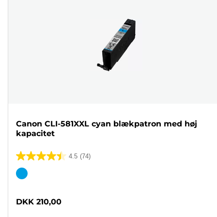
Canon CLI-581XXL cyan blækpatron med høj
kapacitet
4.5
(74)
4.5
ud
Farvepatron
af
5
DKK 210,00
stjerner.