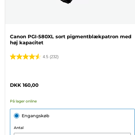
Canon PGI-580XL sort pigmentblækpatron med
høj kapacitet
4.5
(232)
4.5
ud
Farvepatron
af
5
DKK 160,00
stjerner.
232
På lager online
anmeldelser
Engangskøb
Antal