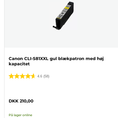
Canon CLI-581XXL gul blækpatron med høj
kapacitet
4.6
(58)
4.6
ud
Farvepatron
af
5
DKK 210,00
stjerner.
58
På lager online
anmeldelser