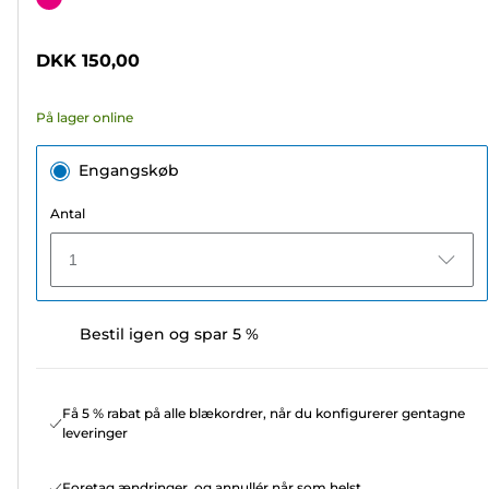
af
5
DKK 150,00
stjerner.
72
På lager online
anmeldelser
Engangskøb
Antal
1
Bestil igen og spar 5 %
Få 5 % rabat på alle blækordrer, når du konfigurerer gentagne
leveringer
Foretag ændringer, og annullér når som helst