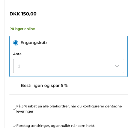
af
5
DKK 150,00
stjerner.
68
På lager online
anmeldelser
Engangskøb
Antal
1
Bestil igen og spar 5 %
Få 5 % rabat på alle blækordrer, når du konfigurerer gentagne
leveringer
Foretag ændringer, og annullér når som helst