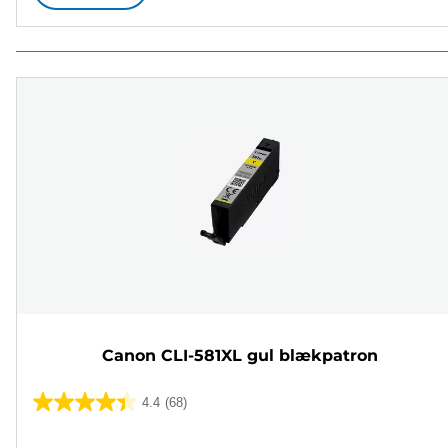
Canon CLI-581XL gul blækpatron
4.4
(68)
4.4
ud
Farvepatron