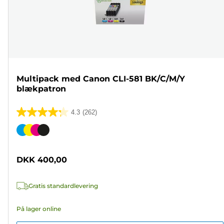
Multipack med Canon CLI-581 BK/C/M/Y
blækpatron
4.3
(262)
4.3
ud
Farvepatron
af
5
DKK 400,00
stjerner.
262
Gratis standardlevering
anmeldelser
På lager online