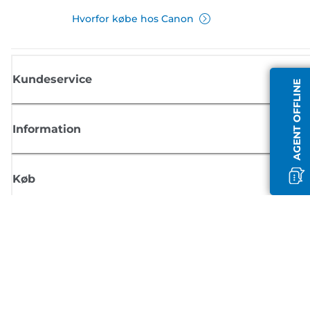
Hvorfor købe hos Canon
Kundeservice
AGENT OFFLINE
Information
Køb
Tilmeld dig Canons nyhedsbrev
Få regelmæssige e-mailopdateringer om nye produkter, nyttige tips og
tilbud
TILMELD DIG