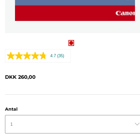
4.7
(35)
Læs
35
anmeldelser.
Samme
DKK 260,00
sidelink.
Antal
1