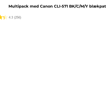
Multipack med Canon CLI-571 BK/C/M/Y blækpat
4.3
(256)
lser