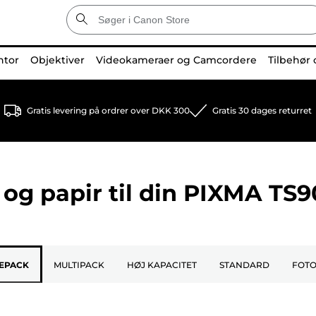
ntor
Objektiver
Videokameraer og Camcordere
Tilbehør 
Gratis levering på ordrer over DKK 300
Gratis 30 dages returret
og papir til din
PIXMA TS9
EPACK
MULTIPACK
HØJ KAPACITET
STANDARD
FOTO