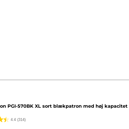
tron
on PGI-570BK XL sort blækpatron med høj kapacitet 
4.4
(314)