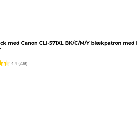
tron
ack med Canon CLI-571XL BK/C/M/Y blækpatron med h
r
4.4
(239)
lser