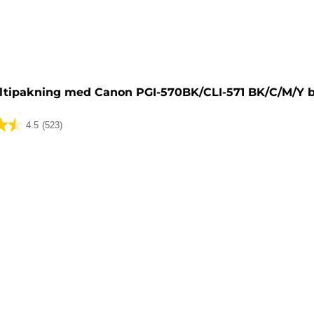
tron
ltipakning med Canon PGI-570BK/CLI-571 BK/C/M/Y 
4.5
(523)
lser