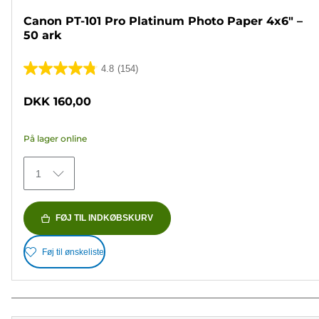
Canon PT-101 Pro Platinum Photo Paper 4x6" –
50 ark
4.8
(154)
4.8
ud
DKK 160,00
af
5
På lager online
stjerner.
154
1
anmeldelser
FØJ TIL INDKØBSKURV
Føj til ønskeliste