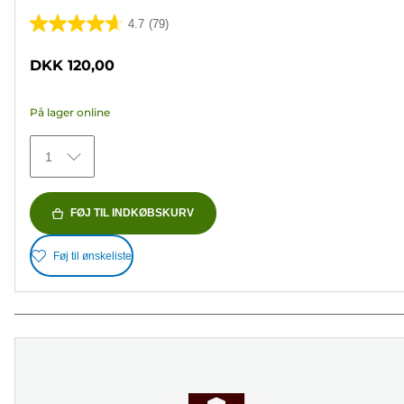
4.7
(79)
4.7
ud
DKK 120,00
af
5
På lager online
stjerner.
79
1
anmeldelser
FØJ TIL INDKØBSKURV
Føj til ønskeliste