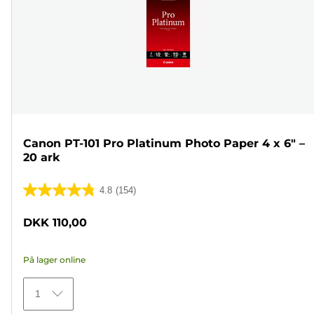
Canon PT-101 Pro Platinum Photo Paper 4 x 6" –
20 ark
4.8
(154)
4.8
ud
DKK 110,00
af
5
På lager online
stjerner.
154
1
anmeldelser