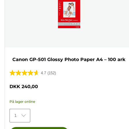
Canon GP-501 Glossy Photo Paper A4 – 100 ark
4.7
(152)
4.7
ud
DKK 240,00
af
5
På lager online
stjerner.
152
1
anmeldelser