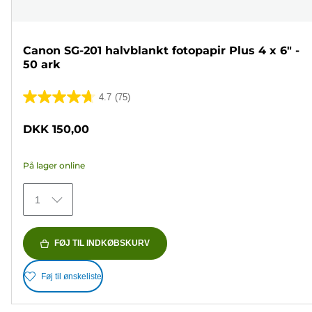
Canon SG-201 halvblankt fotopapir Plus 4 x 6" -
50 ark
4.7
(75)
4.7
ud
DKK 150,00
af
5
På lager online
stjerner.
75
1
anmeldelser
FØJ TIL INDKØBSKURV
Føj til ønskeliste