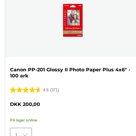
Canon PP-201 Glossy II Photo Paper Plus 4x6" -
100 ark
4.6
(371)
4.6
ud
DKK 200,00
af
5
På lager online
stjerner.
371
1