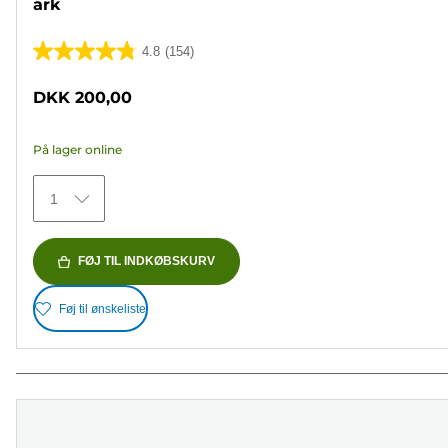
ark
4.8
(154)
4.8
ud
DKK 200,00
af
5
På lager online
stjerner.
154
1
anmeldelser
FØJ TIL INDKØBSKURV
Føj til ønskeliste