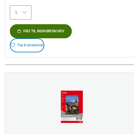
stjerner.
152
1
anmeldelser
FØJ TIL INDKØBSKURV
Føj til ønskeliste