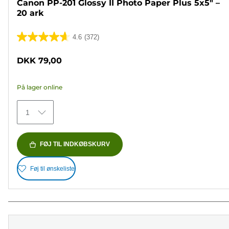
Canon PP-201 Glossy II Photo Paper Plus 5x5" –
20 ark
4.6
(372)
4.6
ud
DKK 79,00
af
5
På lager online
stjerner.
372
1
anmeldelser
FØJ TIL INDKØBSKURV
Føj til ønskeliste