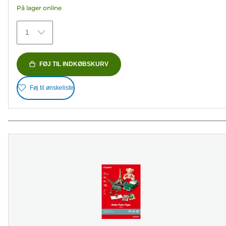
På lager online
stjerner.
79
1
anmeldelser
FØJ TIL INDKØBSKURV
Føj til ønskeliste