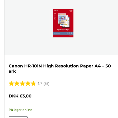
Canon HR-101N High Resolution Paper A4 – 50
ark
4.7
(35)
4.7
ud
DKK 63,00
af
5
På lager online
stjerner.