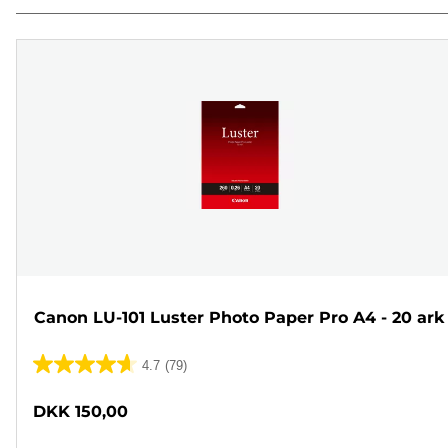
Canon LU-101 Luster Photo Paper Pro A4 - 20 ark
4.7
(79)
4.7
ud
DKK 150,00
af
5