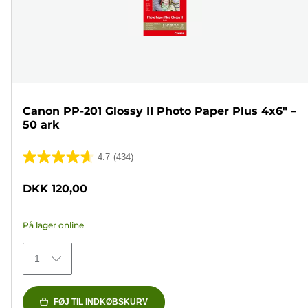
Canon PP-201 Glossy II Photo Paper Plus 4x6" –
50 ark
4.7
(434)
4.7
ud
DKK 120,00
af
5
På lager online
stjerner.
434
1
anmeldelser
FØJ TIL INDKØBSKURV