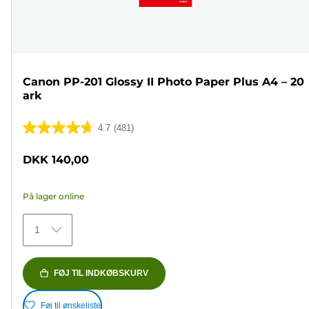
Canon PP-201 Glossy II Photo Paper Plus A4 – 20
ark
4.7
(481)
4.7
ud
DKK 140,00
af
5
På lager online
stjerner.
481
1
anmeldelser
FØJ TIL INDKØBSKURV
Føj til ønskeliste