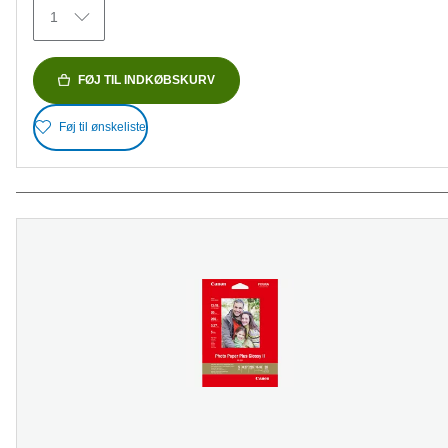
35
1
anmeldelser
FØJ TIL INDKØBSKURV
Føj til ønskeliste