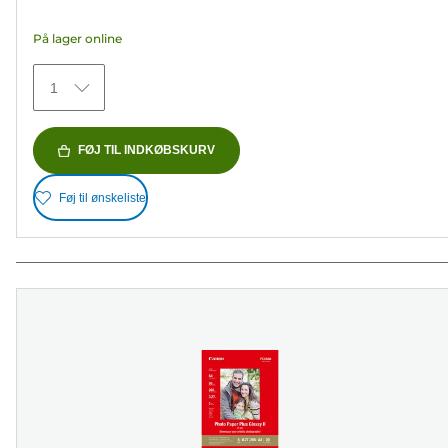
5
På lager online
stjerner.
74
1
anmeldelser
FØJ TIL INDKØBSKURV
Føj til ønskeliste