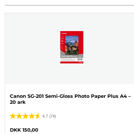
Canon SG-201 Semi-Gloss Photo Paper Plus A4 –
20 ark
4.7
(74)
4.7
ud
DKK 150,00
af