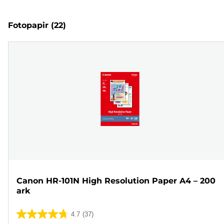
Fotopapir
(22)
Canon HR-101N High Resolution Paper A4 – 200
ark
4.7
(37)
4.7