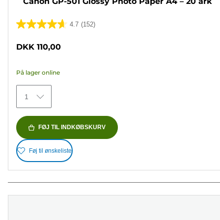
Canon GP-501 Glossy Photo Paper A4 – 20 ark
4.7
(152)
4.7
ud
DKK 110,00
af
5
På lager online
stjerner.
152
1
anmeldelser
FØJ TIL INDKØBSKURV
Føj til ønskeliste