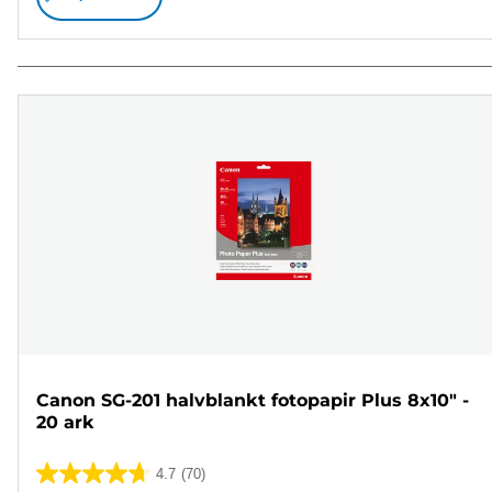
Canon SG-201 halvblankt fotopapir Plus 8x10" -
20 ark
4.7
(70)
4.7