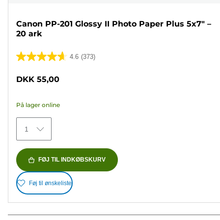
Canon PP-201 Glossy II Photo Paper Plus 5x7" –
20 ark
4.6
(373)
4.6
ud
DKK 55,00
af
5
På lager online
stjerner.
373
1
anmeldelser
FØJ TIL INDKØBSKURV
Føj til ønskeliste