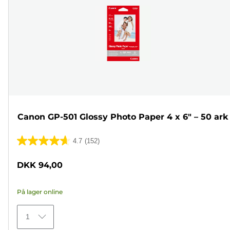
Canon GP-501 Glossy Photo Paper 4 x 6" – 50 ark
4.7
(152)
4.7
ud
DKK 94,00
af
5
På lager online
stjerner.
152
1
anmeldelser