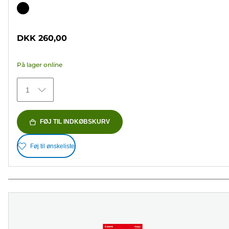
ud
Farvepatron
af
5
DKK 260,00
stjerner.
37
På lager online
anmeldelser
1
FØJ TIL INDKØBSKURV
Føj til ønskeliste