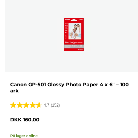
Canon GP-501 Glossy Photo Paper 4 x 6" – 100
ark
4.7
(152)
4.7
ud
DKK 160,00
af
5
På lager online