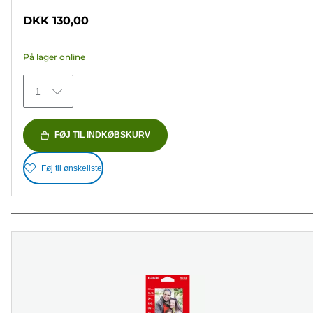
ud
DKK 130,00
af
5
På lager online
stjerner.
70
1
anmeldelser
FØJ TIL INDKØBSKURV
Føj til ønskeliste