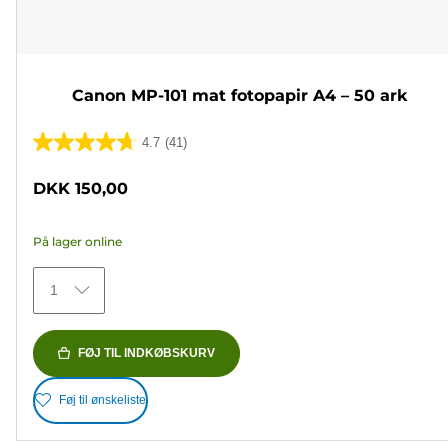
Canon MP-101 mat fotopapir A4 – 50 ark
4.7
(41)
4.7
ud
DKK 150,00
af
5
På lager online
stjerner.
41
1
anmeldelser
FØJ TIL INDKØBSKURV
Føj til ønskeliste