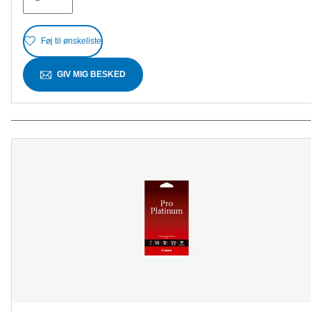
anmeldelser
Føj til ønskeliste
GIV MIG BESKED