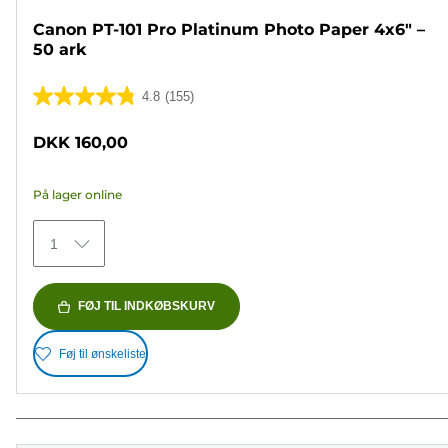
Canon PT-101 Pro Platinum Photo Paper 4x6" –
50 ark
4.8
(155)
4.8
ud
DKK 160,00
af
5
På lager online
stjerner.
155
1
anmeldelser
FØJ TIL INDKØBSKURV
Føj til ønskeliste