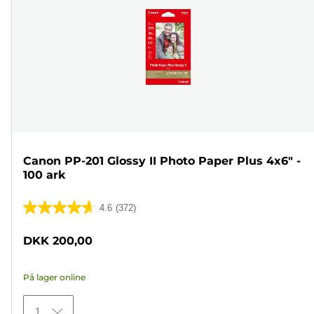
Canon PP-201 Glossy II Photo Paper Plus 4x6" -
100 ark
4.6
(372)
4.6
ud
DKK 200,00
af
5
På lager online
stjerner.
372
1