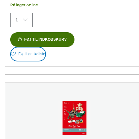
På lager online
stjerner.
79
1
anmeldelser
FØJ TIL INDKØBSKURV
Føj til ønskeliste