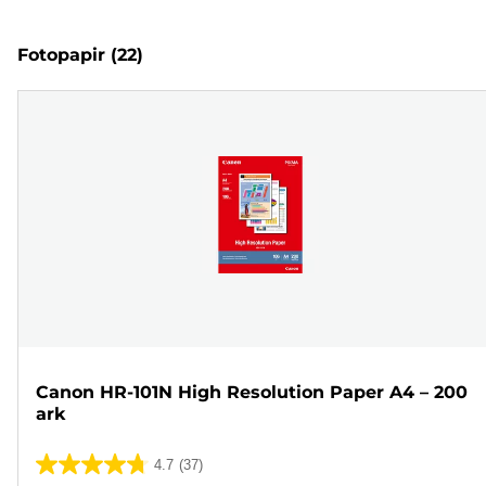
Fotopapir
(22)
Canon HR-101N High Resolution Paper A4 – 200
ark
4.7
(37)
4.7