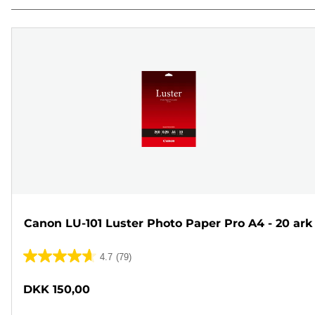
Canon LU-101 Luster Photo Paper Pro A4 - 20 ark
4.7
(79)
4.7
ud
DKK 150,00
af
5