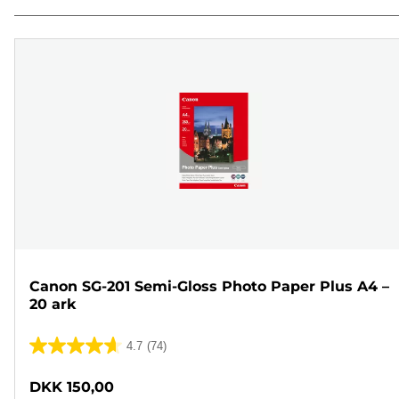
Canon SG-201 Semi-Gloss Photo Paper Plus A4 –
20 ark
4.7
(74)
4.7
ud
DKK 150,00
af