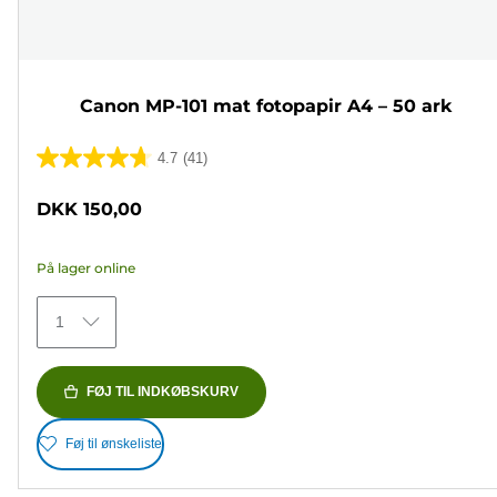
Canon MP-101 mat fotopapir A4 – 50 ark
4.7
(41)
4.7
ud
DKK 150,00
af
5
På lager online
stjerner.
41
1
anmeldelser
FØJ TIL INDKØBSKURV
Føj til ønskeliste