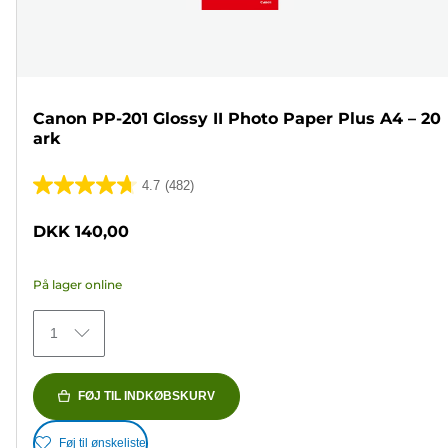
Canon PP-201 Glossy II Photo Paper Plus A4 – 20
ark
4.7
(482)
4.7
ud
DKK 140,00
af
5
På lager online
stjerner.
482
1
anmeldelser
FØJ TIL INDKØBSKURV
Føj til ønskeliste