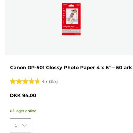
Canon GP-501 Glossy Photo Paper 4 x 6" – 50 ark
4.7
(152)
4.7
ud
DKK 94,00
af
5
På lager online
stjerner.
152
1
anmeldelser