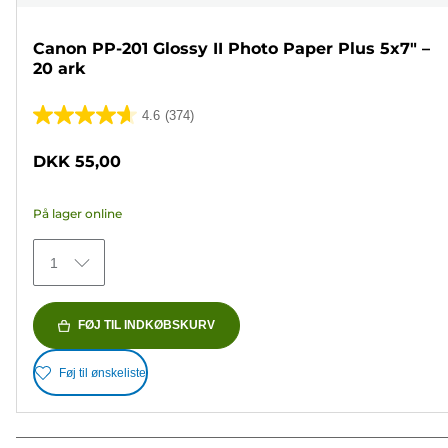
Canon PP-201 Glossy II Photo Paper Plus 5x7" –
20 ark
4.6
(374)
4.6
ud
DKK 55,00
af
5
På lager online
stjerner.
374
1
anmeldelser
FØJ TIL INDKØBSKURV
Føj til ønskeliste