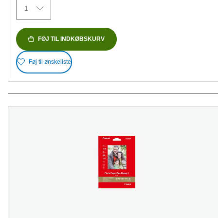
35
1
anmeldelser
FØJ TIL INDKØBSKURV
Føj til ønskeliste