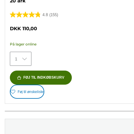
20 ark
4.8
(155)
4.8
ud
DKK 110,00
af
5
På lager online
stjerner.
155
1
anmeldelser
FØJ TIL INDKØBSKURV
Føj til ønskeliste