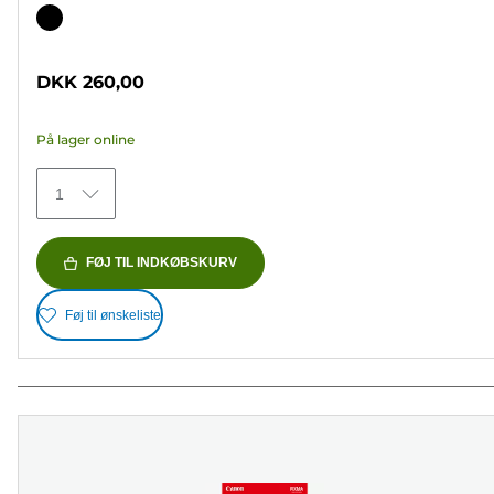
ud
Farvepatron
af
5
DKK 260,00
stjerner.
37
På lager online
anmeldelser
1
FØJ TIL INDKØBSKURV
Føj til ønskeliste