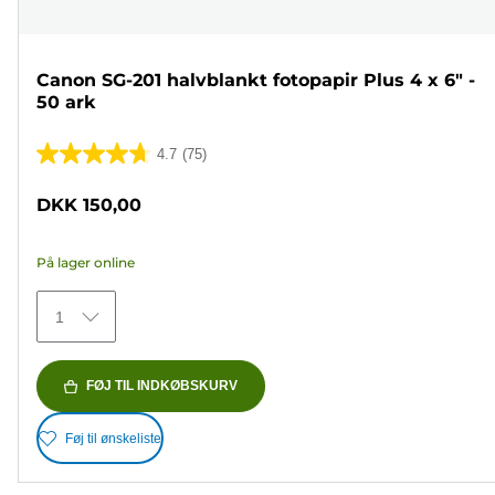
Canon SG-201 halvblankt fotopapir Plus 4 x 6" -
50 ark
4.7
(75)
4.7
ud
DKK 150,00
af
5
På lager online
stjerner.
75
1
anmeldelser
FØJ TIL INDKØBSKURV
Føj til ønskeliste