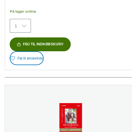
5
På lager online
stjerner.
74
1
anmeldelser
FØJ TIL INDKØBSKURV
Føj til ønskeliste