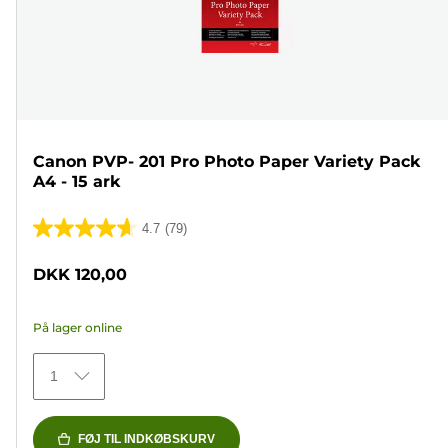
Canon PVP- 201 Pro Photo Paper Variety Pack
A4 - 15 ark
4.7
(79)
4.7
ud
DKK 120,00
af
5
På lager online
stjerner.
79
1
anmeldelser
FØJ TIL INDKØBSKURV