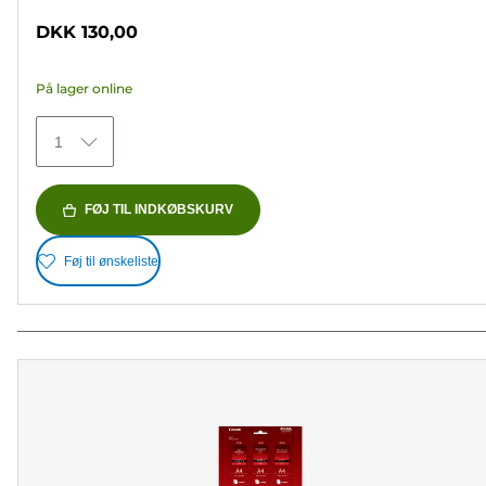
ud
DKK 130,00
af
5
På lager online
stjerner.
70
1
anmeldelser
FØJ TIL INDKØBSKURV
Føj til ønskeliste