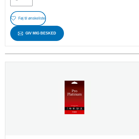
anmeldelser
Føj til ønskeliste
GIV MIG BESKED