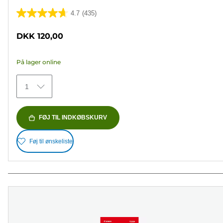
4.7
(435)
4.7
ud
DKK 120,00
af
5
På lager online
stjerner.
435
1
anmeldelser
FØJ TIL INDKØBSKURV
Føj til ønskeliste