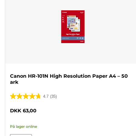
Canon HR-101N High Resolution Paper A4 – 50
ark
4.7
(35)
4.7
ud
DKK 63,00
af
5
På lager online
stjerner.