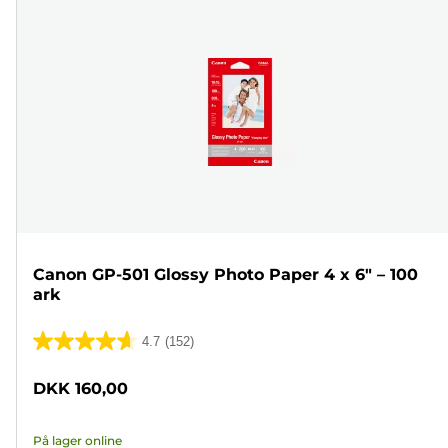
Canon GP-501 Glossy Photo Paper 4 x 6" – 100
ark
4.7
(152)
4.7
ud
DKK 160,00
af
5
På lager online