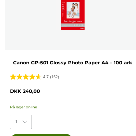
Canon GP-501 Glossy Photo Paper A4 – 100 ark
4.7
(152)
4.7
ud
DKK 240,00
af
5
På lager online
stjerner.
152
1
anmeldelser