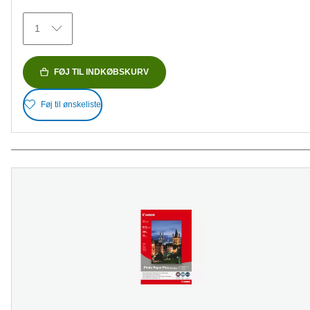
stjerner.
152
1
anmeldelser
FØJ TIL INDKØBSKURV
Føj til ønskeliste