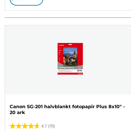
Canon SG-201 halvblankt fotopapir Plus 8x10" -
20 ark
4.7
(70)
4.7