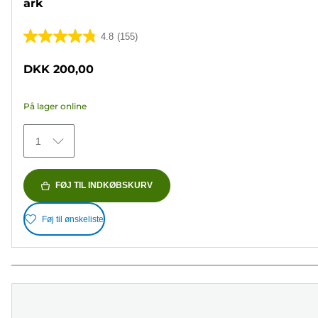
ark
4.8
(155)
4.8
ud
DKK 200,00
af
5
På lager online
stjerner.
155
1
anmeldelser
FØJ TIL INDKØBSKURV
Føj til ønskeliste