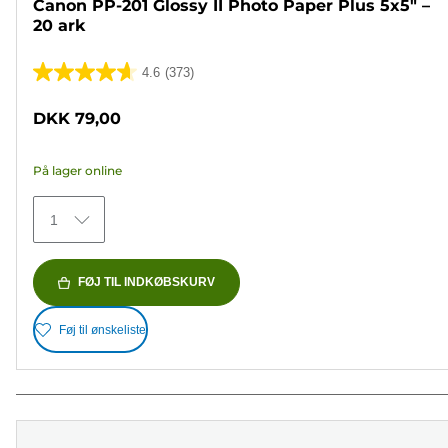
Canon PP-201 Glossy II Photo Paper Plus 5x5" –
20 ark
4.6
(373)
4.6
ud
DKK 79,00
af
5
På lager online
stjerner.
373
1
anmeldelser
FØJ TIL INDKØBSKURV
Føj til ønskeliste