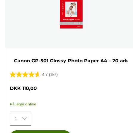
Canon GP-501 Glossy Photo Paper A4 – 20 ark
4.7
(152)
4.7
ud
DKK 110,00
af
5
På lager online
stjerner.
152
1
anmeldelser