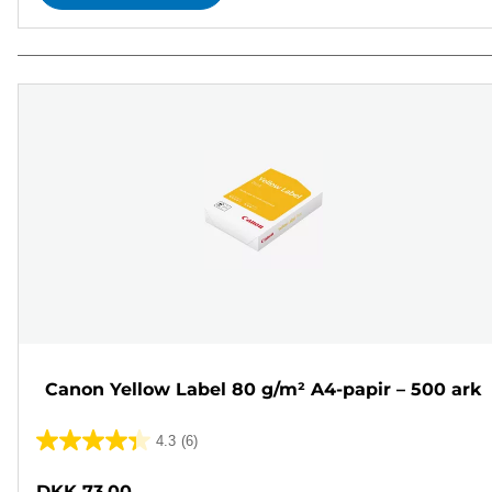
Canon Yellow Label 80 g/m² A4-papir – 500 ark
4.3
(6)
4.3
ud
DKK 73,00