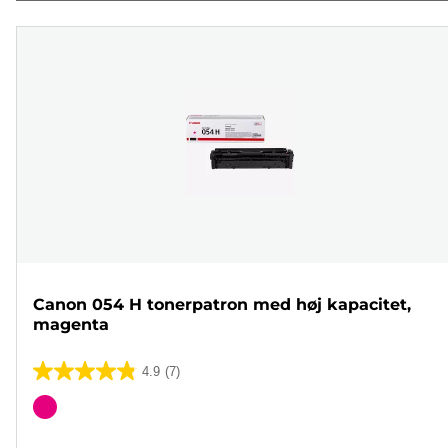
Canon 054 H tonerpatron med høj kapacitet,
magenta
4.9
(7)
4.9
ud
Farvepatron
af