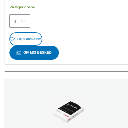
5
På lager online
stjerner.
12
1
anmeldelser
Føj til ønskeliste
GIV MIG BESKED