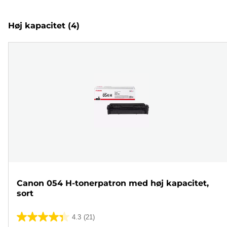
Høj kapacitet
(4)
Canon 054 H-tonerpatron med høj kapacitet,
sort
4.3
(21)
4.3