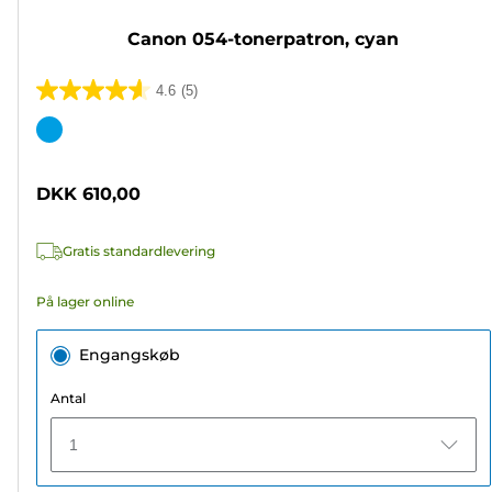
Canon 054-tonerpatron, cyan
4.6
(5)
4.6
ud
Farvepatron
af
5
DKK 610,00
stjerner.
5
Gratis standardlevering
anmeldelser
På lager online
Engangskøb
Antal
1