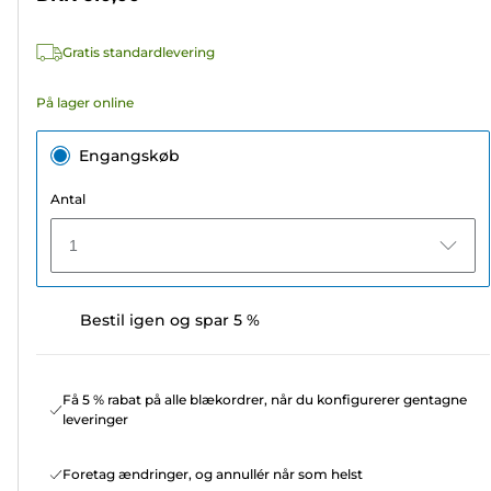
stjerner.
5
Gratis standardlevering
anmeldelser
På lager online
Engangskøb
Antal
1
Bestil igen og spar 5 %
Få 5 % rabat på alle blækordrer, når du konfigurerer gentagne
leveringer
Foretag ændringer, og annullér når som helst