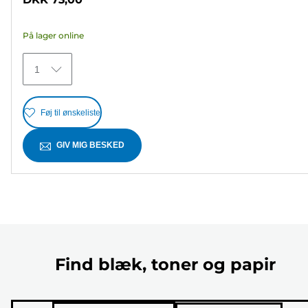
af
5
På lager online
stjerner.
6
1
anmeldelser
Føj til ønskeliste
GIV MIG BESKED
Find blæk, toner og papir