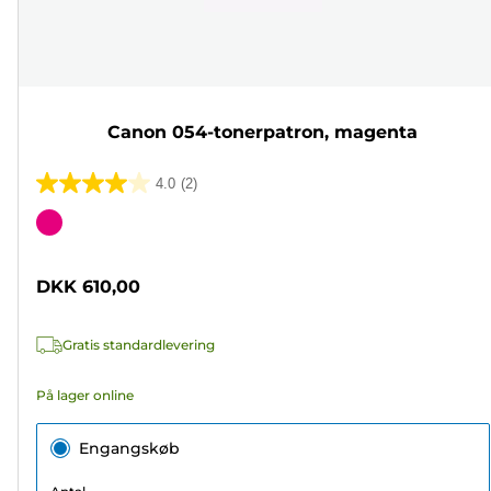
Canon 054-tonerpatron, magenta
4.0
(2)
4.0
ud
Farvepatron
af
5
DKK 610,00
stjerner.
2
Gratis standardlevering
anmeldelser
På lager online
Engangskøb