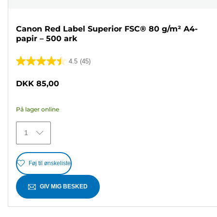
Canon Red Label Superior FSC® 80 g/m² A4-
papir – 500 ark
4.5
(45)
4.5
ud
DKK 85,00
af
5
På lager online
stjerner.
45
1
anmeldelser
Føj til ønskeliste
GIV MIG BESKED