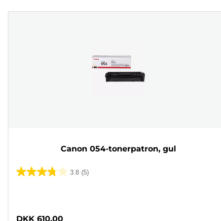
Canon 054-tonerpatron, gul
3.8
(5)
3.8
ud
Farvepatron
af
5
DKK 610,00