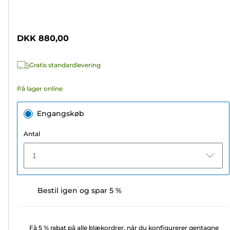
ud
Farvepatron
af
5
DKK 880,00
stjerner.
21
Gratis standardlevering
anmeldelser
På lager online
Engangskøb
Antal
1
Bestil igen og spar 5 %
Få 5 % rabat på alle blækordrer, når du konfigurerer gentagne