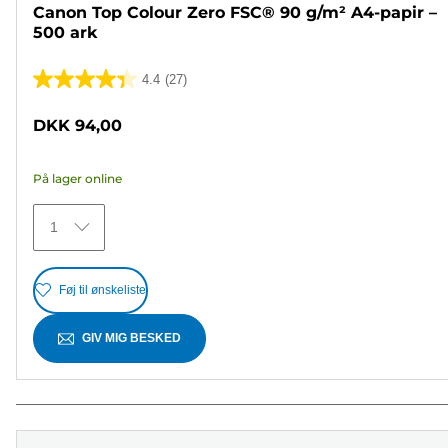
Canon Top Colour Zero FSC® 90 g/m² A4-papir –
500 ark
4.4
(27)
4.4
ud
DKK 94,00
af
5
På lager online
stjerner.
27
1
anmeldelser
Føj til ønskeliste
GIV MIG BESKED