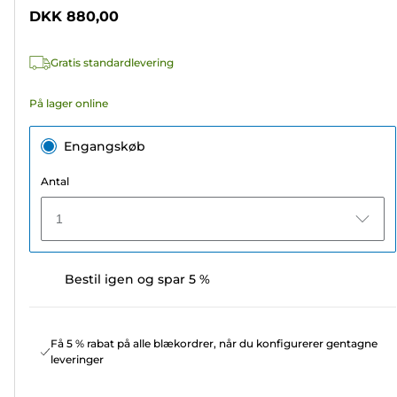
5
DKK 880,00
stjerner.
7
Gratis standardlevering
anmeldelser
På lager online
Engangskøb
Antal
1
Bestil igen og spar 5 %
Få 5 % rabat på alle blækordrer, når du konfigurerer gentagne
leveringer