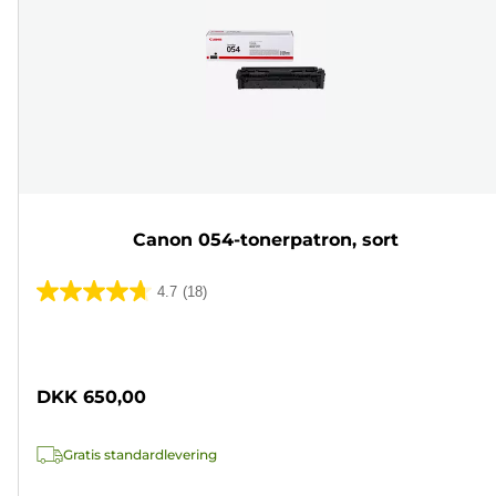
Canon 054-tonerpatron, sort
4.7
(18)
4.7
ud
Farvepatron
af
5
DKK 650,00
stjerner.
18
Gratis standardlevering
anmeldelser