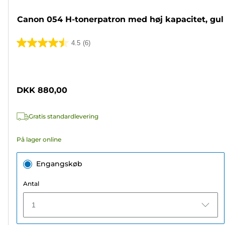
Canon 054 H-tonerpatron med høj kapacitet, gul
4.5
(6)
4.5
ud
Farvepatron
af
5
DKK 880,00
stjerner.
6
Gratis standardlevering
anmeldelser
På lager online
Engangskøb
Antal
1