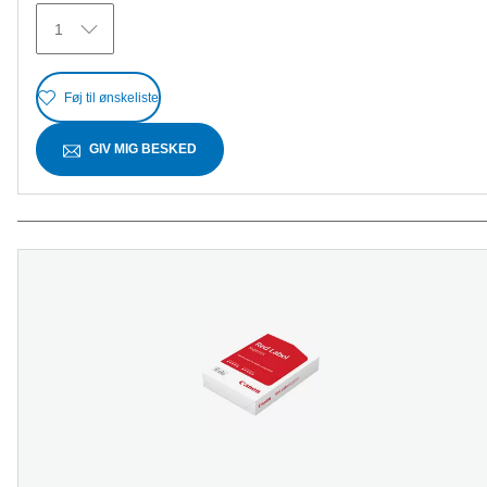
45
1
anmeldelser
Føj til ønskeliste
GIV MIG BESKED