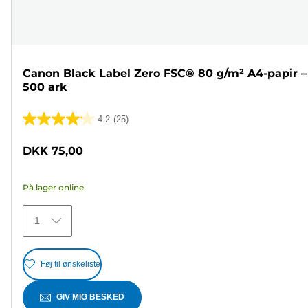
Canon Black Label Zero FSC® 80 g/m² A4-papir –
500 ark
4.2
(25)
4.2
ud
DKK 75,00
af
5
På lager online
stjerner.
25
1
anmeldelser
Føj til ønskeliste
GIV MIG BESKED