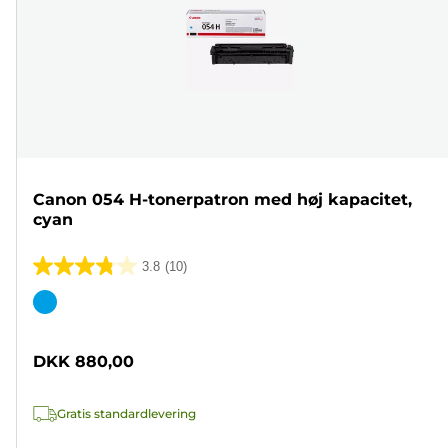
Canon 054 H-tonerpatron med høj kapacitet,
cyan
3.8
(10)
3.8
ud
Farvepatron
af
5
DKK 880,00
stjerner.
10
Gratis standardlevering
anmeldelser