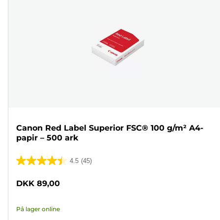
Canon Red Label Superior FSC® 100 g/m² A4-
papir – 500 ark
4.5
(45)
4.5
ud
DKK 89,00
af
5
På lager online
stjerner.