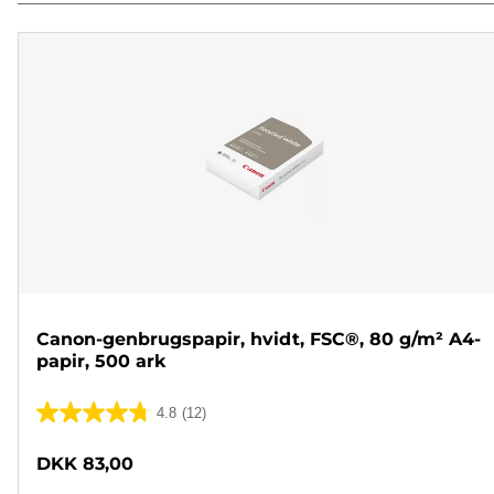
Canon-genbrugspapir, hvidt, FSC®, 80 g/m² A4-
papir, 500 ark
4.8
(12)
4.8
ud
DKK 83,00
af