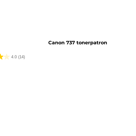
tron
Canon 737 tonerpatron
4.0
(14)
lser