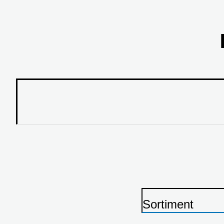
Sortiment
P