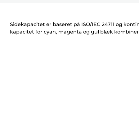
r
i
n
Sidekapacitet er baseret på ISO/IEC 24711 og kont
t
kapacitet for cyan, magenta og gul blæk kombineret
e
r