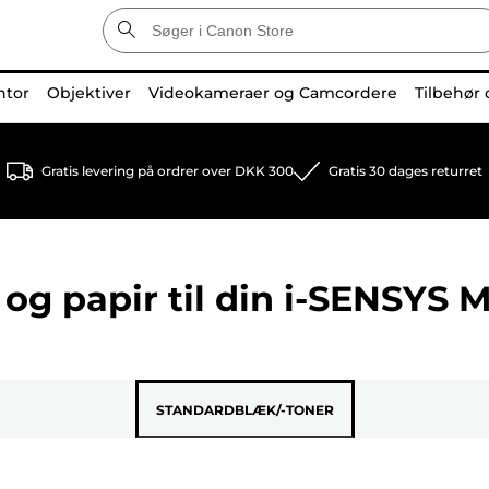
ntor
Objektiver
Videokameraer og Camcordere
Tilbehør 
Gratis levering på ordrer over DKK 300
Gratis 30 dages returret
og papir til din
i-SENSYS 
STANDARDBLÆK/-TONER