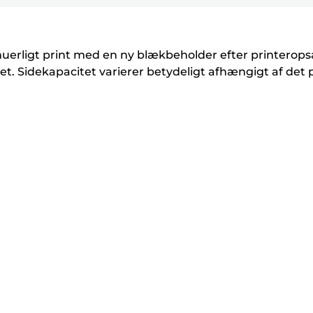
for
for
for
r
r
at
at
at
i
i
udvide
udvide
udvide
n
n
inuerligt print med en ny blækbeholder efter printerop
t
t
. Sidekapacitet varierer betydeligt afhængigt af det 
e
e
r
r