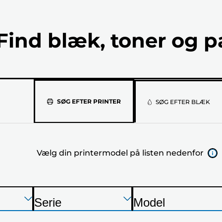
Find blæk, toner og p
Vælg
SØG EFTER PRINTER
SØG EFTER BLÆK
din
printermod
Vælg din printermodel på listen nedenfor
på
listen
nedenfor
Tryk
Tryk
Tryk
Serie
Model
Enter
Enter
Enter
P
P